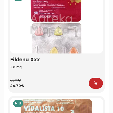
Fildena Xxx
100mg
62.11€
46.70€
Hit!