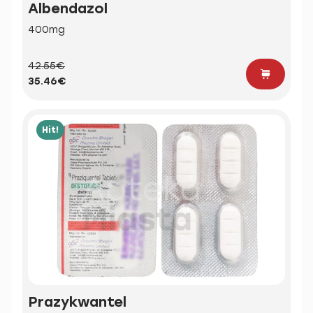
Albendazol
400mg
42.55€
35.46€
Hit!
Prazykwantel