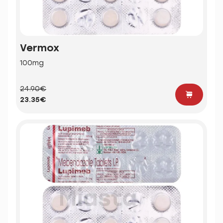
Vermox
100mg
24.90€
23.35€