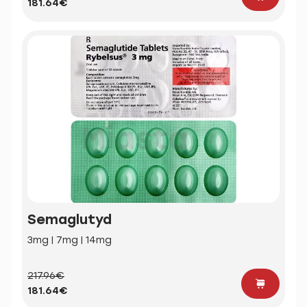
181.64€
Semaglutyd
3mg | 7mg | 14mg
217.96€
181.64€