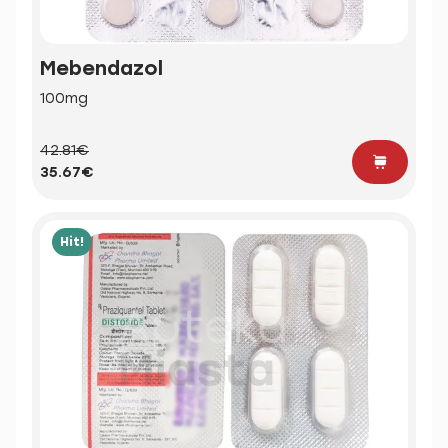
Mebendazol
100mg
42.81€
35.67€
Hit!