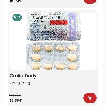
18.16€
Hit!
Cialis Daily
2.5mg | 5mg
31.05€
23.35€