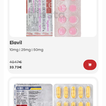
Elavil
10mg | 25mg | 50mg
40.47€
33.73€