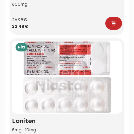
600mg
26.98€
22.48€
Hit!
Loniten
5mg | 10mg