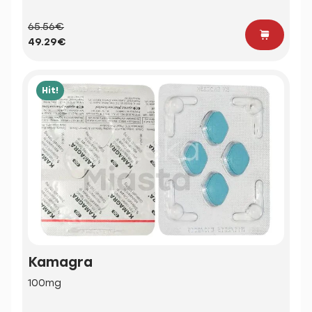
65.56€
49.29€
Hit!
Kamagra
100mg