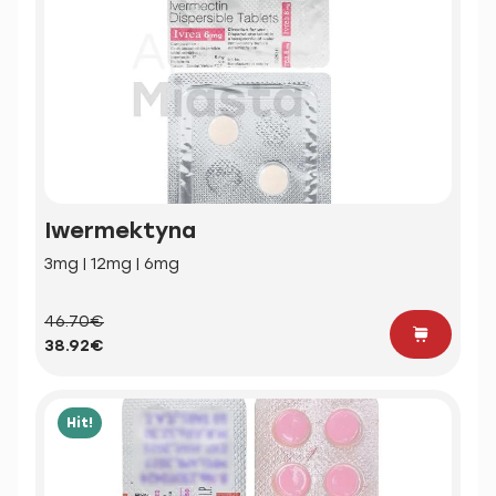
Iwermektyna
3mg | 12mg | 6mg
46.70€
38.92€
Hit!