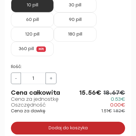
10 pill
30 pill
60 pill
90 pill
120 pill
180 pill
360 pill
Hit
Ilość:
-
+
Cena całkowita
15.56€
18.67€
Cena za jednostkę
0.53€
Oszczędność
0.00€
Cena za dawkę
1.51€
1.82€
Dodaj do koszyka