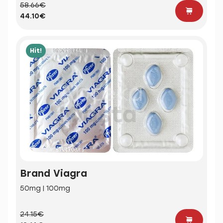
58.66€
44.10€
Hit!
Brand Viagra
50mg | 100mg
24.15€