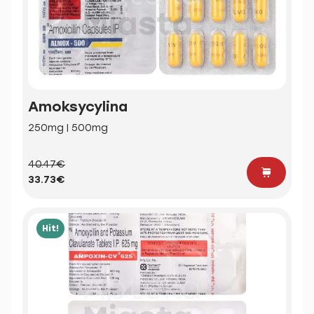
Amoksycylina
250mg | 500mg
40.47€
33.73€
Hit!