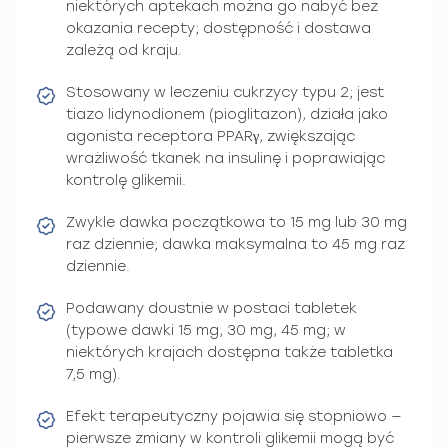
niektórych aptekach można go nabyć bez
okazania recepty; dostępność i dostawa
zależą od kraju.
Stosowany w leczeniu cukrzycy typu 2; jest
tiazo lidynodionem (pioglitazon), działa jako
agonista receptora PPARγ, zwiększając
wrażliwość tkanek na insulinę i poprawiając
kontrolę glikemii.
Zwykle dawka początkowa to 15 mg lub 30 mg
raz dziennie; dawka maksymalna to 45 mg raz
dziennie.
Podawany doustnie w postaci tabletek
(typowe dawki 15 mg, 30 mg, 45 mg; w
niektórych krajach dostępna także tabletka
7,5 mg).
Efekt terapeutyczny pojawia się stopniowo —
pierwsze zmiany w kontroli glikemii mogą być