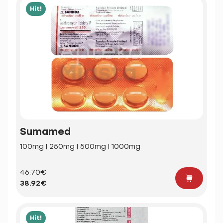
Hit!
Sumamed
100mg | 250mg | 500mg | 1000mg
46.70€
38.92€
Hit!