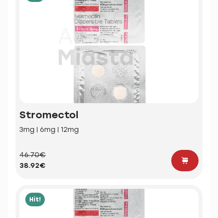
Stromectol
3mg | 6mg | 12mg
46.70€
38.92€
Hit!