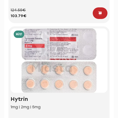
124.55€
103.79€
Hit!
Hytrin
1mg | 2mg | 5mg