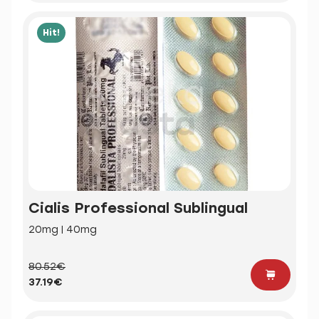
Hit!
Cialis Professional Sublingual
20mg | 40mg
80.52€
37.19€