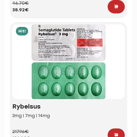
46.70€
38.92€
Hit!
Rybelsus
3mg | 7mg | 14mg
217.96€