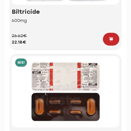
Biltricide
600mg
26.62€
22.18€
Hit!