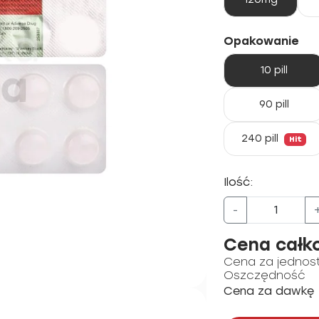
Opakowanie
10 pill
90 pill
240 pill
Hit
Ilość:
-
Cena całk
Cena za jednos
Oszczędność
Cena za dawkę