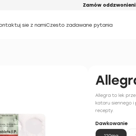
Zamów oddzwonieni
ontaktuj sie z nami
Czesto zadawane pytania
Allegr
Allegra to lek pr
kataru siennego i
recepty.
Dawkowanie
120mg