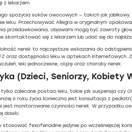
ę z lekarzem.
nego spożycia soków owocowych — takich jak jabłkowy
ie leku. Przechowywać Allegra w oryginalnym opakowa
enia przedawkowania, objawami mogą być zawroty głow
e skontaktować się z lekarzem lub udać się do najbliżs
dolność nerek to najczęstsze wskazania do odstąpieni
FZ oraz dostępności leku w aptekach internetowych. Za
uczuleń, leki jednoczesne, ciążę oraz choroby nerek.
ka (Dzieci, Seniorzy, Kobiety 
tylko zalecane postaci leku, takie jak suspensja czy O
niżej 6 roku życia konieczna jest konsultacja z pediatr
e jest monitorowanie czynności nerek. W przypadku os
ej dawki.
y stosować fexofenadine jedynie po wcześniejszej kons