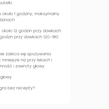
utelki.
u około 1 godziny; maksymalny
dzinach.
— około 12 godzin przy dawkach
 godzin przy dawkach 120–180
nie zaleca się spożywania
 mniejsze niż przy lekach I
enność i zawroty głowy.
głowy.
egra bez recepty?