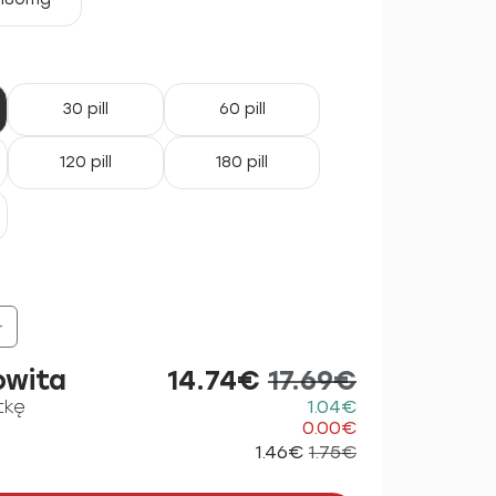
30 pill
60 pill
120 pill
180 pill
+
owita
14.74€
17.69€
tkę
1.04€
0.00€
1.46€
1.75€