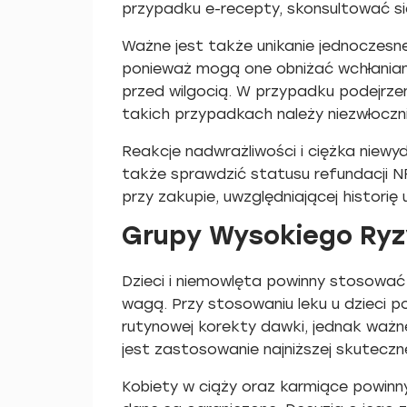
przypadku e-recepty, skonsultować si
Ważne jest także unikanie jednoczes
ponieważ mogą one obniżać wchłanian
przed wilgocią. W przypadku podejrz
takich przypadkach należy niezwłoczni
Reakcje nadwrażliwości i ciężka niewy
także sprawdzić statusu refundacji N
przy zakupie, uwzględniającej historię 
Grupy Wysokiego Ryzy
Dzieci i niemowlęta powinny stosować 
wagą. Przy stosowaniu leku u dzieci po
rutynowej korekty dawki, jednak ważn
jest zastosowanie najniższej skuteczn
Kobiety w ciąży oraz karmiące powinn