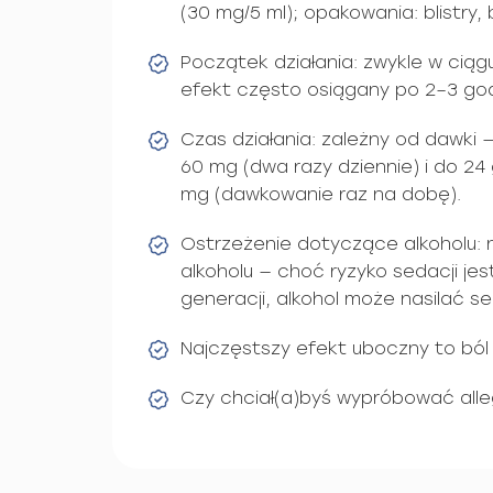
(30 mg/5 ml); opakowania: blistry, b
Początek działania: zwykle w ciąg
efekt często osiągany po 2–3 go
Czas działania: zależny od dawki 
60 mg (dwa razy dziennie) i do 24
mg (dawkowanie raz na dobę).
Ostrzeżenie dotyczące alkoholu: 
alkoholu — choć ryzyko sedacji jest
generacji, alkohol może nasilać s
Najczęstszy efekt uboczny to ból 
Czy chciał(a)byś wypróbować all