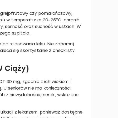
, grejpfrutowy czy pomarańczowy,
niu w temperaturze 20–25°C, chronić
y, senność oraz suchość w ustach. W
zego szpitala.
a od stosowania leku. Nie zapomnij
leca się skorzystanie z checklisty
W Ciąży)
DT 30 mg, zgodnie z ich wiekiem i
ą. U seniorów nie ma konieczności
ób z niewydolnością nerek, wskazane
ultacji z lekarzem, ponieważ dostępne