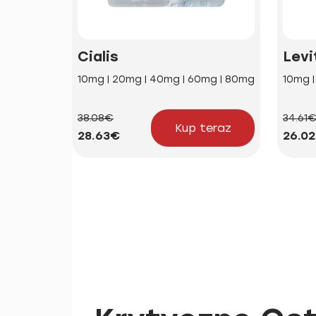
Cialis
Levi
10mg | 20mg | 40mg | 60mg | 80mg
10mg 
38.08€
34.61
Kup teraz
28.63€
26.0