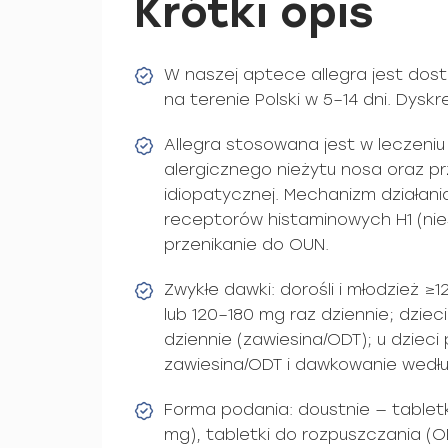
Krótki opis
W naszej aptece allegra jest dos
na terenie Polski w 5–14 dni. Dys
Allegra stosowana jest w leczeni
alergicznego nieżytu nosa oraz pr
idiopatycznej. Mechanizm działani
receptorów histaminowych H1 (ni
przenikanie do OUN.
Zwykłe dawki: dorośli i młodzież ≥
lub 120–180 mg raz dziennie; dziec
dziennie (zawiesina/ODT); u dzieci
zawiesina/ODT i dawkowanie wedł
Forma podania: doustnie — tabletk
mg), tabletki do rozpuszczania (