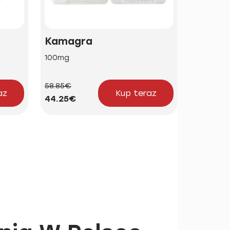
Kamagra
Brand 
100mg
50mg | 1
58.85€
24.23€
az
Kup teraz
44.25€
18.21€