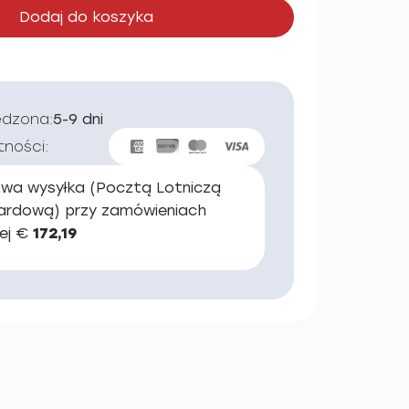
Dodaj do koszyka
edzona:
5-9 dni
tności:
wa wysyłka (Pocztą Lotniczą
ardową) przy zamówieniach
ej €
172,19