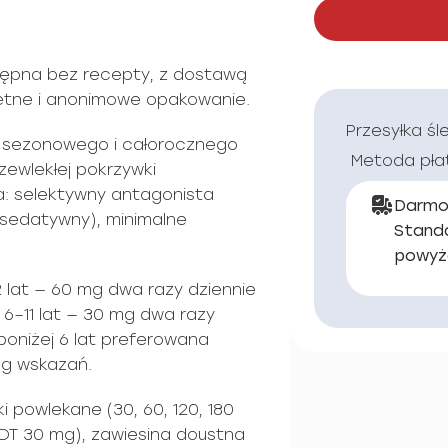
tępna bez recepty, z dostawą
kretne i anonimowe opakowanie.
Przesyłka śl
u sezonowego i całorocznego
Metoda pła
zewlekłej pokrzywki
a: selektywny antagonista
Darmo
esedatywny), minimalne
Stand
powyż
12 lat — 60 mg dwa razy dziennie
i 6–11 lat — 30 mg dwa razy
 poniżej 6 lat preferowana
ug wskazań.
i powlekane (30, 60, 120, 180
ODT 30 mg), zawiesina doustna