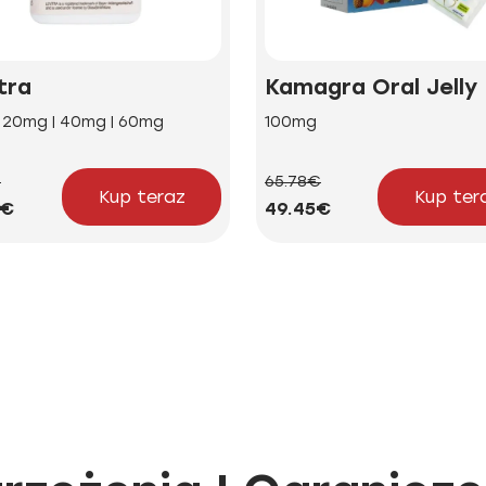
tra
Kamagra Oral Jelly
| 20mg | 40mg | 60mg
100mg
€
65.78€
Kup teraz
Kup ter
2€
49.45€