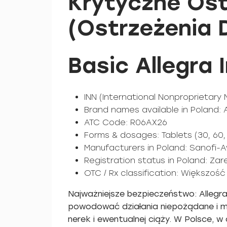
Krytyczne Ost
(Ostrzeżenia 
Basic Allegra 
INN (International Nonproprietary
Brand names available in Poland: A
ATC Code: R06AX26
Forms & dosages: Tablets (30, 60, 
Manufacturers in Poland: Sanofi-A
Registration status in Poland: Za
OTC / Rx classification: Większoś
Najważniejsze bezpieczeństwo: Allegr
powodować działania niepożądane i ma
nerek i ewentualnej ciąży. W Polsce, w