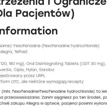
rzeżenia I Ogranicze
Dla Pacjentów)
Information
 Name): Fexofenadine (fexofenadine hydrochloride)
llegra, Telfast
120, 180 mg), Oral Disintegrating Tablets (ODT 30 mg),
ventis, Cipla, Mylan, Sandoz
rejestrowany przez URPL
ć form OTC, ale niektóre wymagają recepty
a (INN: fexofenadine/fexofenadine hydrochloride) to l
 przeciwwskazania. Zanim sięgniesz po ten środek, pa
 chwili zakupu Allegra w aptece, pacjenci powinni wykona