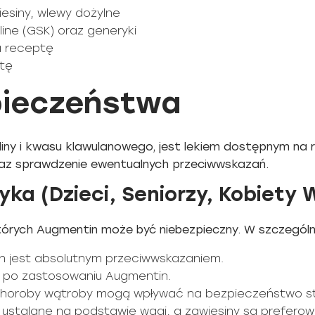
iesiny, wlewy dożylne
ine (GSK) oraz generyki
na receptę
ptę
pieczeństwa
liny i kwasu klawulanowego, jest lekiem dostępnym na
oraz sprawdzenie ewentualnych przeciwwskazań.
ka (Dzieci, Seniorzy, Kobiety 
których Augmentin może być niebezpieczny. W szczególn
tin jest absolutnym przeciwwskazaniem.
ej po zastosowaniu Augmentin.
 choroby wątroby mogą wpływać na bezpieczeństwo s
 ustalane na podstawie wagi, a zawiesiny są prefero