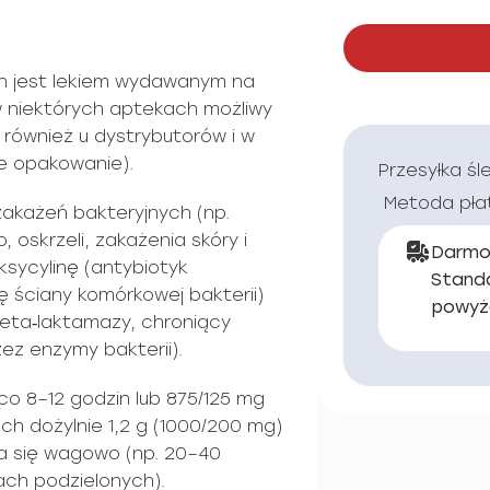
in jest lekiem wydawanym na
w niektórych aptekach możliwy
 również u dystrybutorów i w
e opakowanie).
Przesyłka śl
Metoda pła
zakażeń bakteryjnych (np.
 oskrzeli, zakażenia skóry i
Darmo
sycylinę (antybiotyk
Stand
 ściany komórkowej bakterii)
powyż
beta‑laktamazy, chroniący
ez enzymy bakterii).
co 8–12 godzin lub 875/125 mg
ch dożylnie 1,2 g (1000/200 mg)
ra się wagowo (np. 20–40
ch podzielonych).