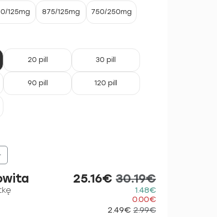
0/125mg
875/125mg
750/250mg
20 pill
30 pill
90 pill
120 pill
+
owita
25.16€
30.19€
tkę
1.48€
0.00€
2.49€
2.99€