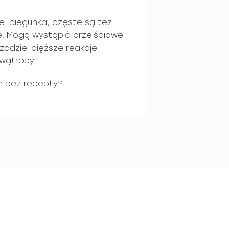
e: biegunka; częste są też
ne. Mogą wystąpić przejściowe
adziej cięższe reakcje
 wątroby.
 bez recepty?