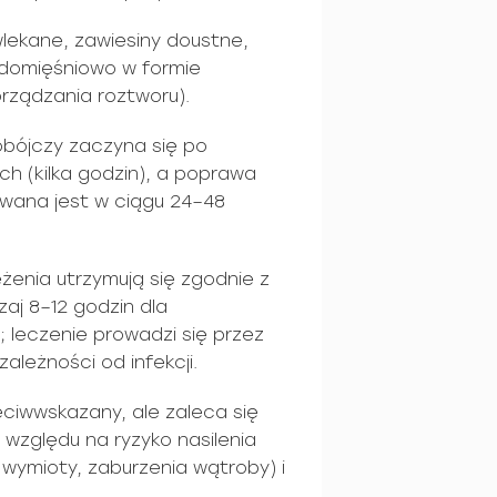
wlekane, zawiesiny doustne,
e/domięśniowo w formie
rządzania roztworu).
obójczy zaczyna się po
h (kilka godzin), a poprawa
wana jest w ciągu 24–48
żenia utrzymują się zgodnie z
aj 8–12 godzin dla
leczenie prowadzi się przez
ależności od infekcji.
eciwwskazany, ale zaleca się
 względu na ryzyko nasilenia
wymioty, zaburzenia wątroby) i