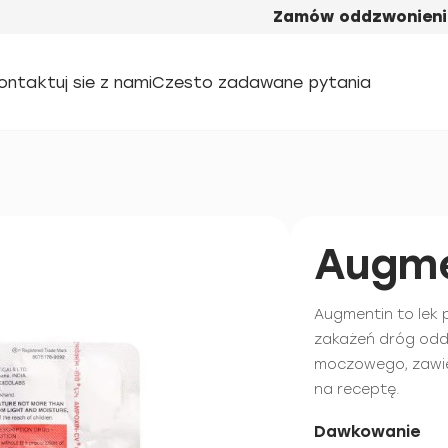
Zamów oddzwonieni
ontaktuj sie z nami
Czesto zadawane pytania
Augme
Augmentin to lek 
zakażeń dróg odde
moczowego, zawier
na receptę.
Dawkowanie