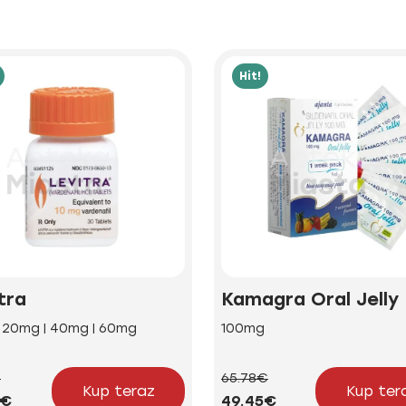
Hit!
tra
Kamagra Oral Jelly
| 20mg | 40mg | 60mg
100mg
€
65.78€
Kup teraz
Kup ter
2€
49.45€