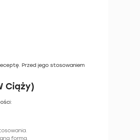
 receptę. Przed jego stosowaniem
W Ciąży)
ości:
tosowania.
waną formą.