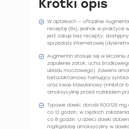
Krótki opis
W aptekach — oficjalnie Augment
receptę (Rx), jednak w praktyce 
jest zakup bez recepty; dostępny
sprzedaży internetowej (dyskretn
Augmentin stosuje się w leczeniu 
zapalenie zatok, ucha środkowego,
układu moczowego). Zawiera amok
beta‑laktamowy hamujący syntezę
oraz kwas klawulanowy (inhibitor 
amoksycylinę przed rozkładem prz
Typowe dawki: dorośli 500/125 mg 
co 12 godzin; w ciężkich zakażenia
co 8 godzin. U dzieci dawki dobie
mg/kg/dobę amoksycyliny w dawka