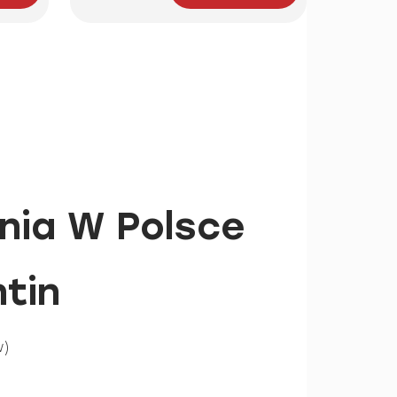
nia W Polsce
tin
w)