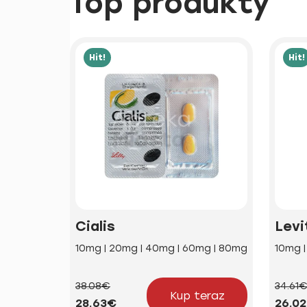
Top produkty
Hit!
Hit!
Cialis
Levi
10mg | 20mg | 40mg | 60mg | 80mg
10mg 
38.08€
34.61
Kup teraz
28.63€
26.0