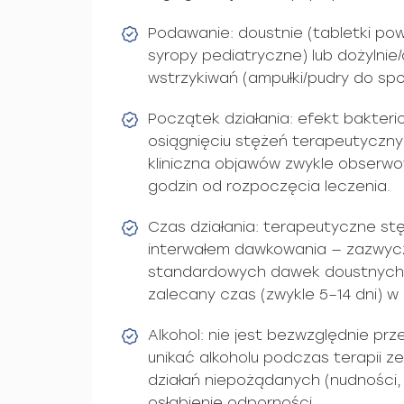
Podawanie: doustnie (tabletki po
syropy pediatryczne) lub dożylni
wstrzykiwań (ampułki/pudry do spo
Początek działania: efekt bakteri
osiągnięciu stężeń terapeutycznyc
kliniczna objawów zwykle obserwo
godzin od rozpoczęcia leczenia.
Czas działania: terapeutyczne stę
interwałem dawkowania — zazwycz
standardowych dawek doustnych; 
zalecany czas (zwykle 5–14 dni) w z
Alkohol: nie jest bezwzględnie prz
unikać alkoholu podczas terapii ze
działań niepożądanych (nudności, 
osłabienie odporności.