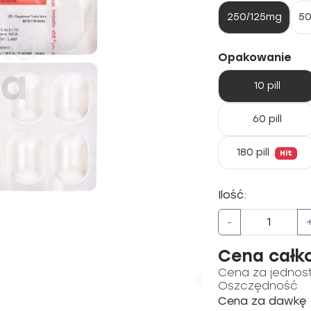
250/125mg
50
Opakowanie
10 pill
60 pill
180 pill
Hit
Ilość:
-
Cena całk
Cena za jednos
Oszczędność
Cena za dawkę