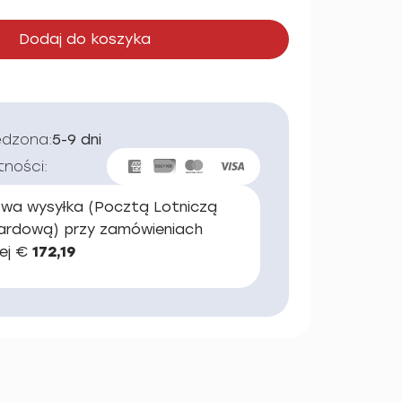
Dodaj do koszyka
edzona:
5-9 dni
tności:
wa wysyłka (Pocztą Lotniczą
ardową) przy zamówieniach
ej €
172,19