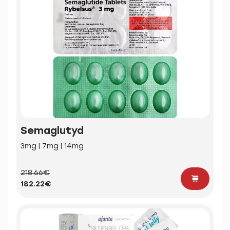
Semaglutyd
3mg | 7mg | 14mg
218.66€
182.22€