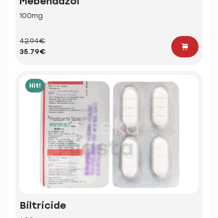
Mebendazol
100mg
42.94€
35.79€
Hit!
Biltricide