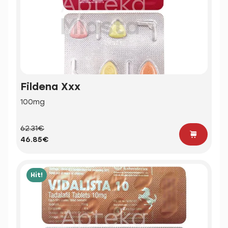
Fildena Xxx
100mg
62.31€
46.85€
Hit!