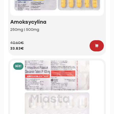
Amoksycylina
250mg | 500mg
40.60€
33.83€
Hit!