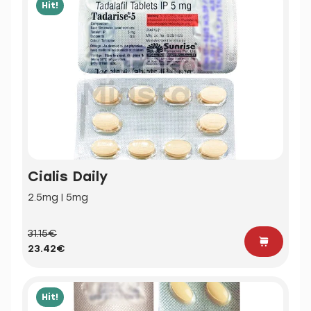
Hit!
Cialis Daily
2.5mg | 5mg
31.15€
23.42€
Hit!