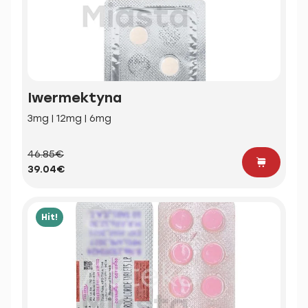
Iwermektyna
3mg | 12mg | 6mg
46.85€
39.04€
Hit!