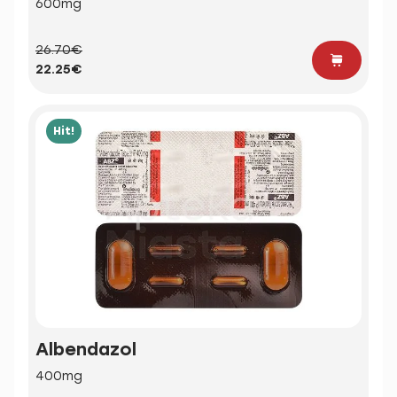
600mg
26.70€
22.25€
Hit!
Albendazol
400mg