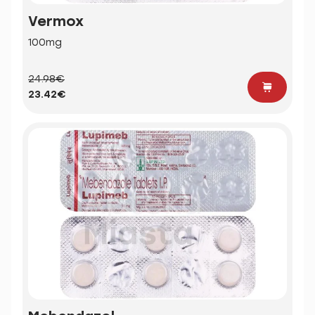
Vermox
100mg
24.98€
23.42€