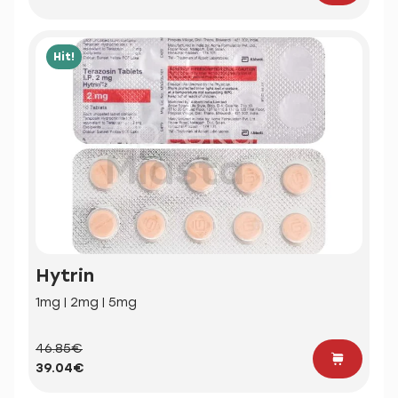
Hit!
Hytrin
1mg | 2mg | 5mg
46.85€
39.04€