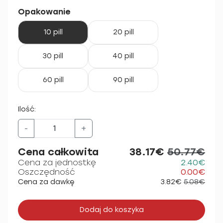
Opakowanie
10 pill
20 pill
30 pill
40 pill
60 pill
90 pill
Ilość:
-
+
Cena całkowita
38.17€
50.77€
Cena za jednostkę
2.40€
Oszczędność
0.00€
Cena za dawkę
3.82€
5.08€
Dodaj do koszyka