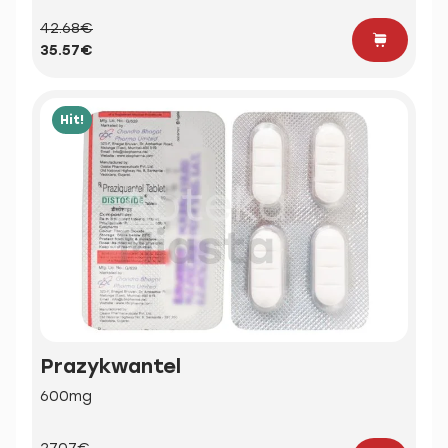
42.68€
35.57€
Hit!
Prazykwantel
600mg