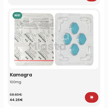
Hit!
Kamagra
100mg
58.85€
44.25€