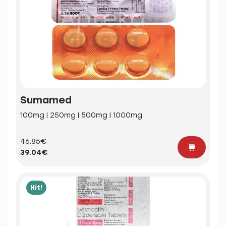
Sumamed
100mg | 250mg | 500mg | 1000mg
46.85€
39.04€
Hit!