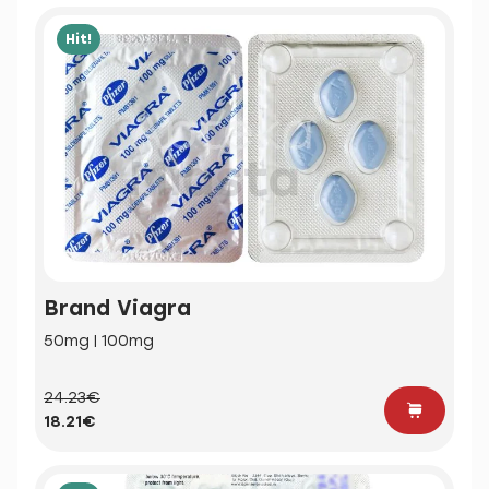
Hit!
Brand Viagra
50mg | 100mg
24.23€
18.21€