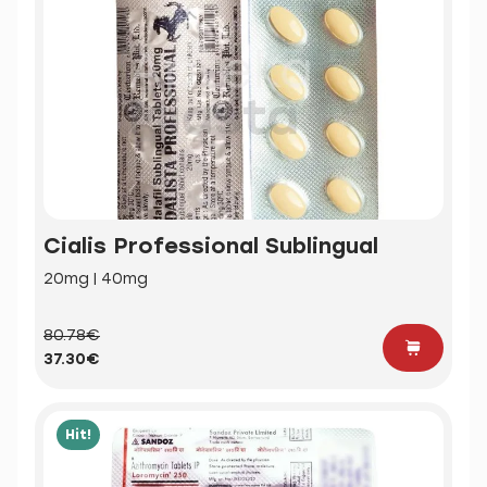
Cialis Professional Sublingual
20mg | 40mg
80.78€
37.30€
Hit!