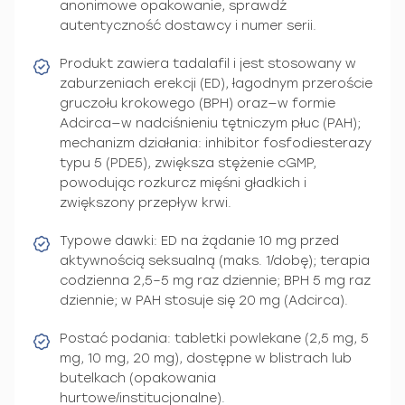
anonimowe opakowanie, sprawdź
autentyczność dostawcy i numer serii.
Produkt zawiera tadalafil i jest stosowany w
zaburzeniach erekcji (ED), łagodnym przeroście
gruczołu krokowego (BPH) oraz—w formie
Adcirca—w nadciśnieniu tętniczym płuc (PAH);
mechanizm działania: inhibitor fosfodiesterazy
typu 5 (PDE5), zwiększa stężenie cGMP,
powodując rozkurcz mięśni gładkich i
zwiększony przepływ krwi.
Typowe dawki: ED na żądanie 10 mg przed
aktywnością seksualną (maks. 1/dobę); terapia
codzienna 2,5–5 mg raz dziennie; BPH 5 mg raz
dziennie; w PAH stosuje się 20 mg (Adcirca).
Postać podania: tabletki powlekane (2,5 mg, 5
mg, 10 mg, 20 mg), dostępne w blistrach lub
butelkach (opakowania
hurtowe/institucjonalne).