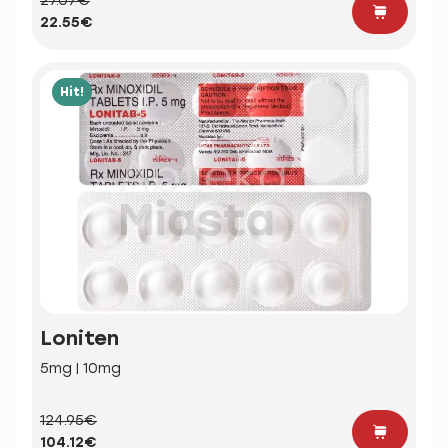
27.07€
22.55€
Hit!
Loniten
5mg | 10mg
124.95€
104.12€