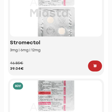
Stromectol
3mg | 6mg | 12mg
46.85€
39.04€
Hit!