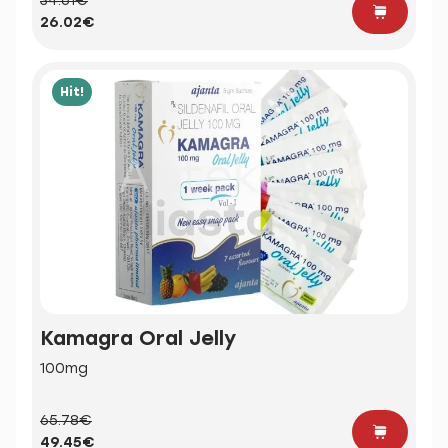
34.61€
26.02€
Hit!
Kamagra Oral Jelly
100mg
65.78€
49.45€