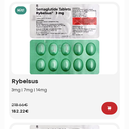
Hit!
Rybelsus
3mg | 7mg | 14mg
218.66€
182.22€