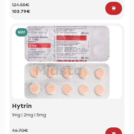
124.55€
103.79€
Hit!
Hytrin
1mg | 2mg | 5mg
46.70€