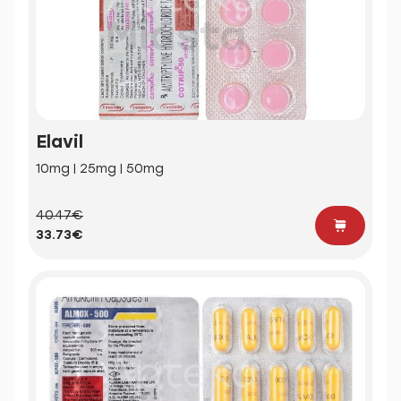
Elavil
10mg | 25mg | 50mg
40.47€
33.73€