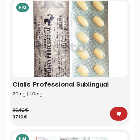
Hit!
Cialis Professional Sublingual
20mg | 40mg
80.52€
37.19€
Hit!