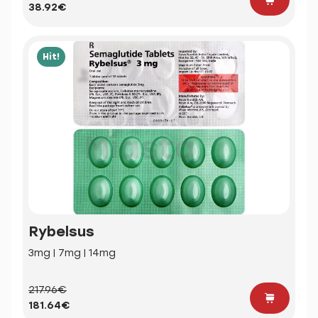
38.92€
Hit!
Rybelsus
3mg | 7mg | 14mg
217.96€
181.64€