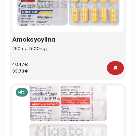
Amoksycylina
250mg | 500mg
40.47€
33.73€
Hit!