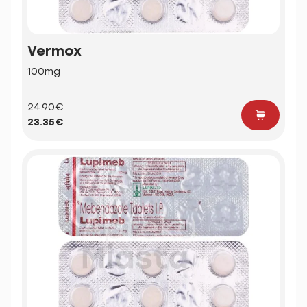
Vermox
100mg
24.90€
23.35€