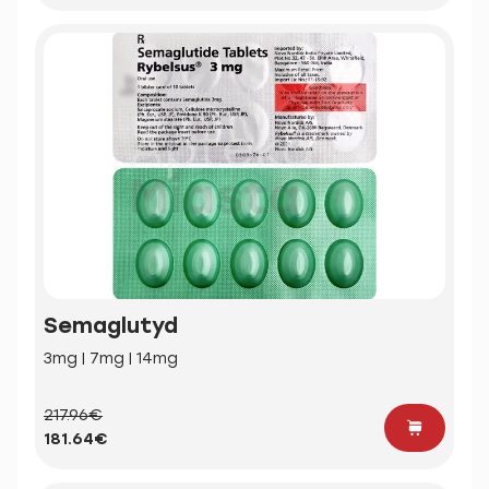
Semaglutyd
3mg | 7mg | 14mg
217.96€
181.64€