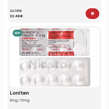
26.98€
22.48€
Hit!
Loniten
5mg | 10mg