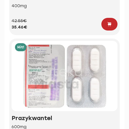
400mg
42.55€
35.46€
Hit!
Prazykwantel
600mg