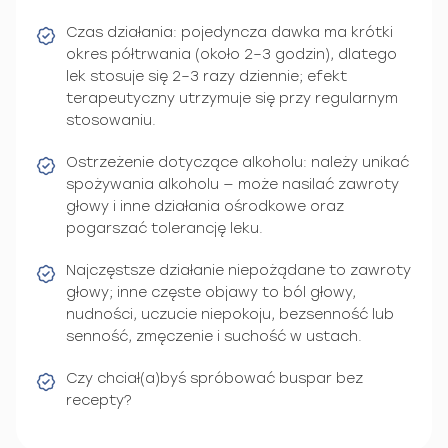
Czas działania: pojedyncza dawka ma krótki
okres półtrwania (około 2–3 godzin), dlatego
lek stosuje się 2–3 razy dziennie; efekt
terapeutyczny utrzymuje się przy regularnym
stosowaniu.
Ostrzeżenie dotyczące alkoholu: należy unikać
spożywania alkoholu — może nasilać zawroty
głowy i inne działania ośrodkowe oraz
pogarszać tolerancję leku.
Najczęstsze działanie niepożądane to zawroty
głowy; inne częste objawy to ból głowy,
nudności, uczucie niepokoju, bezsenność lub
senność, zmęczenie i suchość w ustach.
Czy chciał(a)byś spróbować buspar bez
recepty?