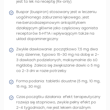
jest to lek na receptę (Rx-only).
Buspar (buspiron) stosowany jest w leczeniu
uogólnionego zaburzenia lękowego; jest
nie‑benzodiazepinowym anksjolitykiem
działającym głównie jako częściowy agonista
receptorów 5‑HT1A i wpływającym także na
układ dopaminergiczny.
Zwykłe dawkowanie: początkowo 7,5 mg dwa
razy dziennie; typowo 15–30 mg na dobę w 2–
3 dawkach podzielonych; maksymalnie do 60
mg/dobę. Zaleca się zwiększanie dawki o 5 mg
co 2–3 dni w razie potrzeby.
Forma podania: tabletki doustne (5 mg, 10 mg,
15 mg, 30 mg).
Czas początku działania: efekt terapeutyczny
rozwija się stopniowo, zwykle pełny efekt po
2–4 tygodniach; nie jest lekiem doraźnym.