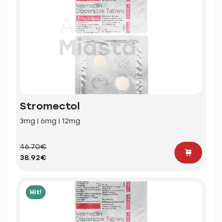
Stromectol
3mg | 6mg | 12mg
46.70€
38.92€
Hit!