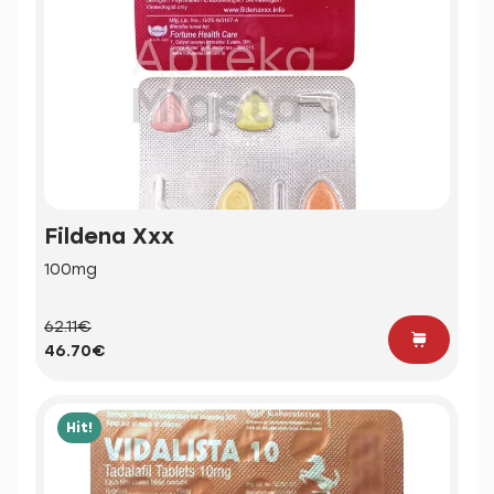
Fildena Xxx
100mg
62.11€
46.70€
Hit!