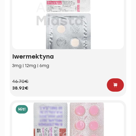
Iwermektyna
3mg | 12mg | 6mg
46.70€
38.92€
Hit!