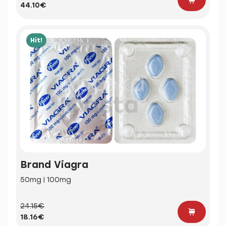
44.10€
Hit!
Brand Viagra
50mg | 100mg
24.15€
18.16€