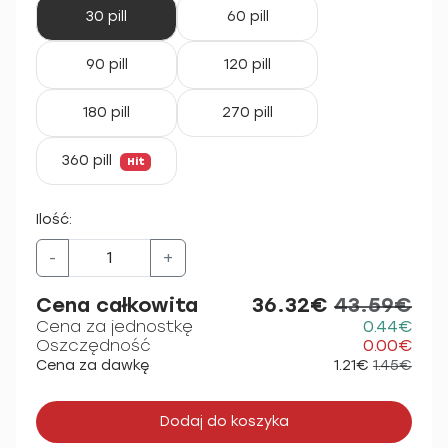
30 pill
60 pill
90 pill
120 pill
180 pill
270 pill
360 pill
Hit
Ilość:
-
+
Cena całkowita
36.32€
43.59€
Cena za jednostkę
0.44€
Oszczędność
0.00€
Cena za dawkę
1.21€
1.45€
Dodaj do koszyka