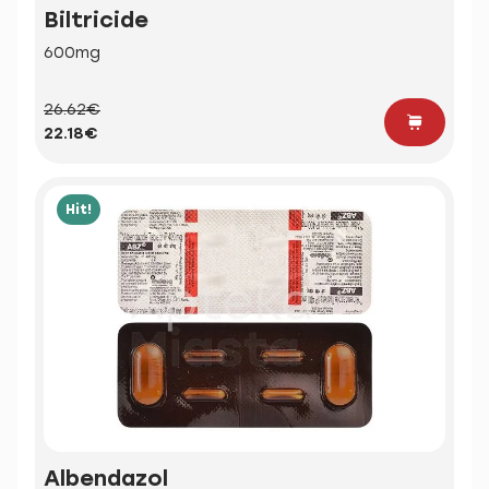
Biltricide
600mg
26.62€
22.18€
Hit!
Albendazol