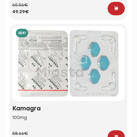
65.56€
49.29€
Hit!
Kamagra
100mg
58.66€