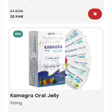
34.50€
25.94€
Hit!
Kamagra Oral Jelly
100mg