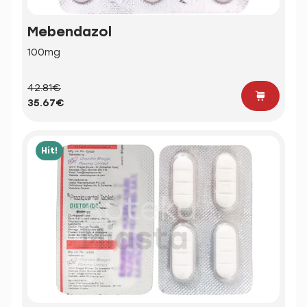
Mebendazol
100mg
42.81€
35.67€
Hit!