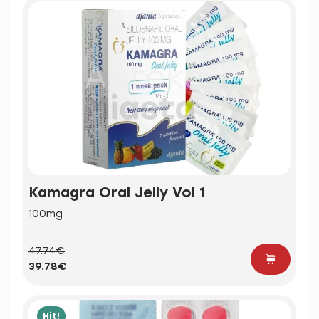
Kamagra Oral Jelly Vol 1
100mg
47.74€
39.78€
Hit!