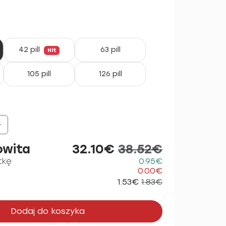
42 pill
63 pill
Hit
105 pill
126 pill
+
owita
32.10€
38.52€
tkę
0.95€
0.00€
1.53€
1.83€
Dodaj do koszyka