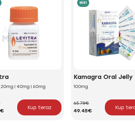
Hit!
tra
Kamagra Oral Jelly
| 20mg | 40mg | 60mg
100mg
€
65.78€
Kup teraz
Kup ter
2€
49.45€