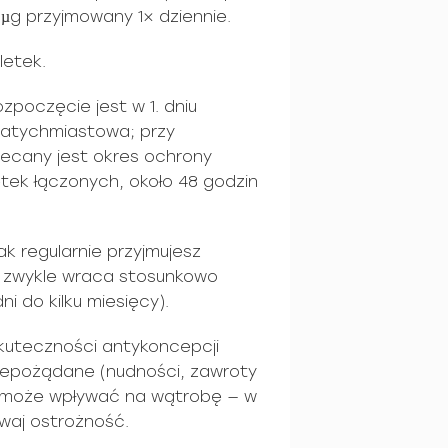
µg przyjmowany 1× dziennie.
letek.
ozpoczęcie jest w 1. dniu
natychmiastowa; przy
lecany jest okres ochrony
etek łączonych, około 48 godzin
jak regularnie przyjmujesz
ć zwykle wraca stosunkowo
i do kilku miesięcy).
skuteczności antykoncepcji
 niepożądane (nudności, zawroty
u może wpływać na wątrobę — w
waj ostrożność.