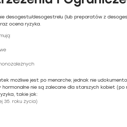
e desogestu/desogestrelu (lub preparatów z desogest
raz ocena ryzyka.
mują:
owe
monozależnych
tek możliwe jest po menarche; jednak nie udokument
ty hormonalne nie są zalecane dla starszych kobiet (po
yzyka, takie jak:
 35. roku życia)