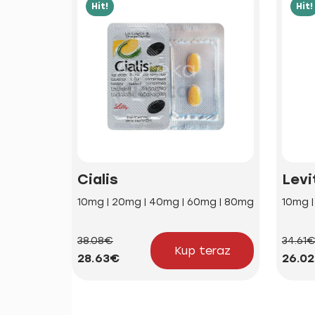
Hit!
Hit!
Cialis
Levi
10mg | 20mg | 40mg | 60mg | 80mg
10mg 
38.08€
34.61
Kup teraz
28.63€
26.0