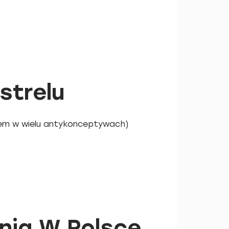
strelu
lem w wielu antykonceptywach)
nia W Polsce