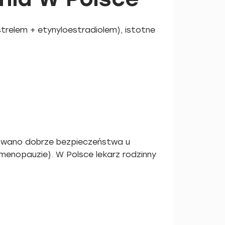
relem + etynyloestradiolem), istotne
owano dobrze bezpieczeństwa u
 menopauzie). W Polsce lekarz rodzinny