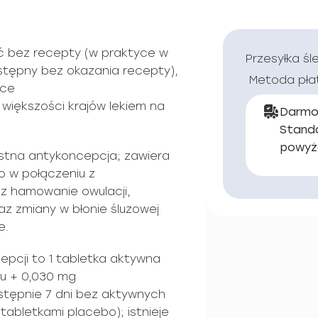
 bez recepty (w praktyce w
Przesyłka śl
stępny bez okazania recepty),
Metoda pła
ące
 większości krajów lekiem na
Darmo
Stand
powyż
stna antykoncepcja; zawiera
o w połączeniu z
ez hamowanie owulacji,
az zmiany w błonie śluzowej
e.
pcji to 1 tabletka aktywna
lu + 0,030 mg
astępnie 7 dni bez aktywnych
 tabletkami placebo); istnieje