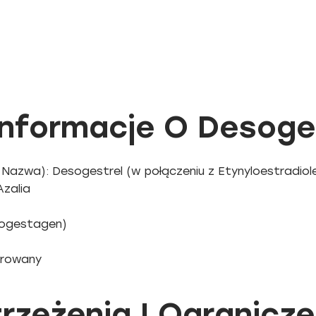
nformacje O Desoge
Nazwa): Desogestrel (w połączeniu z Etynyloestradio
zalia
progestagen)
strowany
rzeżenia I Ogranicze