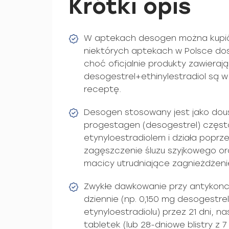
Krótki opis
W aptekach desogen można kupić
niektórych aptekach w Polsce do
choć oficjalnie produkty zawieraj
desogestrel+ethinylestradiol są w
receptę.
Desogen stosowany jest jako dou
progestagen (desogestrel) częst
etynyloestradiolem i działa poprz
zagęszczenie śluzu szyjkowego or
macicy utrudniające zagnieżdżeni
Zwykłe dawkowanie przy antykonce
dziennie (np. 0,150 mg desogestre
etynyloestradiolu) przez 21 dni, n
tabletek (lub 28-dniowe blistry z 7