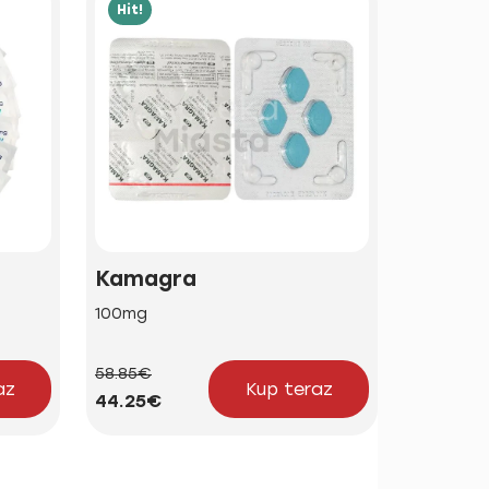
Hit!
Hit!
Kamagra
Brand 
100mg
50mg | 1
58.85€
24.23€
az
Kup teraz
44.25€
18.21€