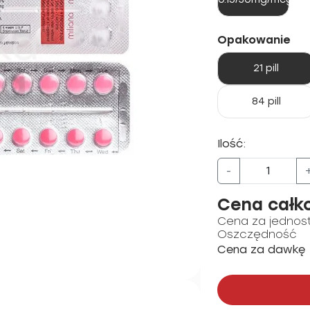
Opakowanie
21 pill
84 pill
Ilość:
-
Cena całk
Cena za jednos
Oszczędność
Cena za dawkę