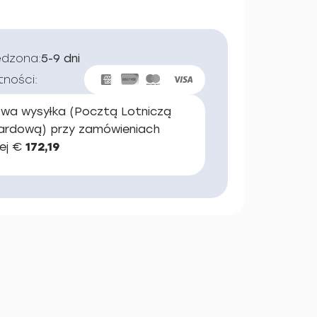
edzona:
5-9 dni
tności:
wa wysyłka (Pocztą Lotniczą
ardową) przy zamówieniach
ej €
172,19