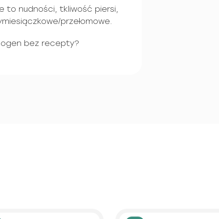
to nudności, tkliwość piersi,
zymiesiączkowe/przełomowe.
sogen bez recepty?