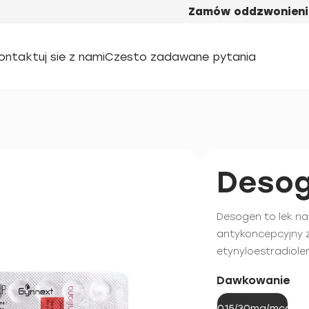
Zamów oddzwonieni
ontaktuj sie z nami
Czesto zadawane pytania
Deso
Desogen to lek na
antykoncepcyjny z
etynyloestradiole
Dawkowanie
0.15/30mg/mcg