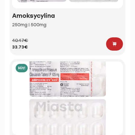
Amoksycylina
250mg | 500mg
40.47€
33.73€
Hit!