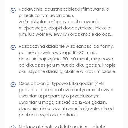
Podawanie: doustne tabletki (filmowane, o
przedłużonym uwalnianiu),
żel/maść/plaster/spray do stosowania
miejscowego, czopki doodbytnicze, iniekcje
(i.m. lub wolne wlewy i.v.) oraz krople do oczu.
Rozpoczyna działanie w zależności od formy:
po iniekcji zwykle w ciągu 15–30 minut,
doustnie najczęściej 30–60 minut, miejscowo
od kilkudziesięciu minut do kilku godzin; krople
okulistyczne działają lokalnie w krótkim czasie.
Czas działania: typowo kilka godzin (4–8
godzin) dla preparatów o natychmiastowym
uwalnianiu; preparaty o przedłużonym
uwalnianiu mogą działać do 12–24 godzin;
działanie miejscowe utrzymuje się zależnie od
postaci i częstości aplikacji.
Nie łącz alkoholu z diklofenakiem — alkohol