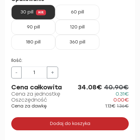
30 pill
60 pill
Hit
90 pill
120 pill
180 pill
360 pill
Ilość:
-
+
Cena całkowita
34.08€
40.90€
Cena za jednostkę
0.31€
Oszczędność
0.00€
Cena za dawkę
1.13€
1.36€
Dodaj do koszyka