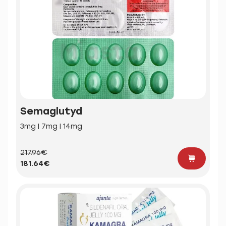
Semaglutyd
3mg | 7mg | 14mg
217.96€
181.64€