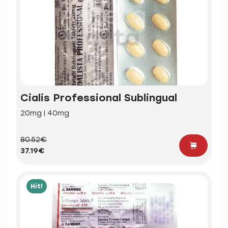
Cialis Professional Sublingual
20mg | 40mg
80.52€
37.19€
Hit!