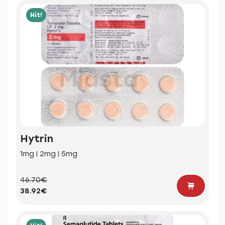
Hit!
Hytrin
1mg | 2mg | 5mg
46.70€
38.92€