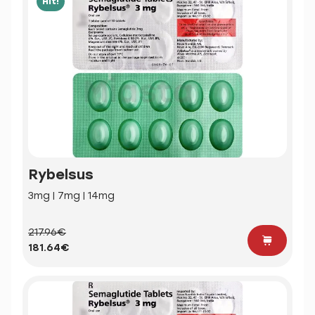
Hit!
Rybelsus
3mg | 7mg | 14mg
217.96€
181.64€