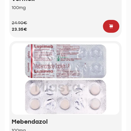
100mg
24.90€
23.35€
Mebendazol
100mg