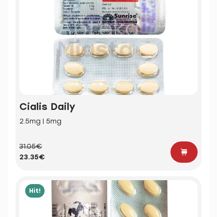
Cialis Daily
2.5mg | 5mg
31.05€
23.35€
Hit!