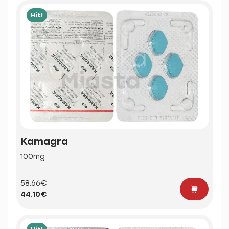
Hit!
Kamagra
100mg
58.66€
44.10€