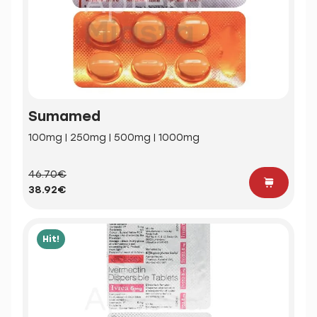
Sumamed
100mg | 250mg | 500mg | 1000mg
46.70€
38.92€
Hit!