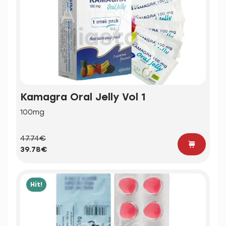
Kamagra Oral Jelly Vol 1
100mg
47.74€
39.78€
Hit!