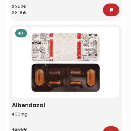
26.62€
22.18€
Hit!
Albendazol
400mg
42.55€