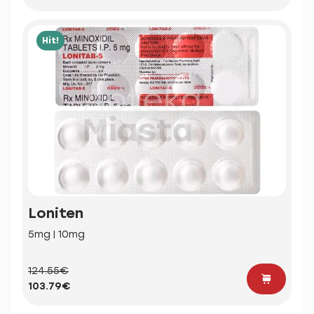
Hit!
Loniten
5mg | 10mg
124.55€
103.79€