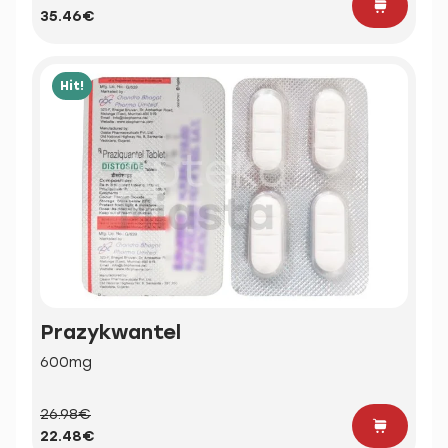
35.46€
Hit!
Prazykwantel
600mg
26.98€
22.48€