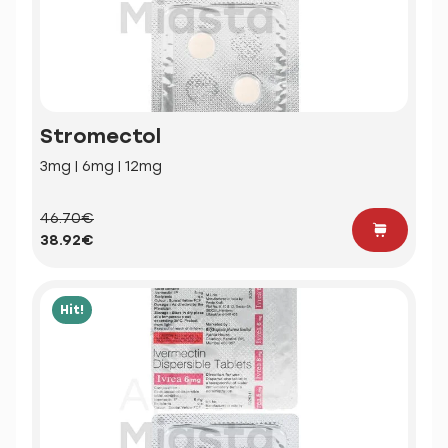
Stromectol
3mg | 6mg | 12mg
46.70€
38.92€
Hit!