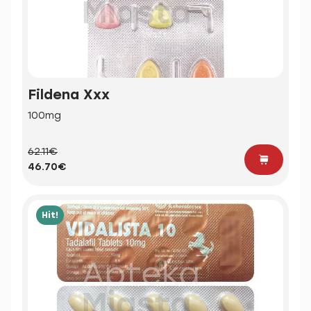
Fildena Xxx
100mg
62.11€
46.70€
Hit!