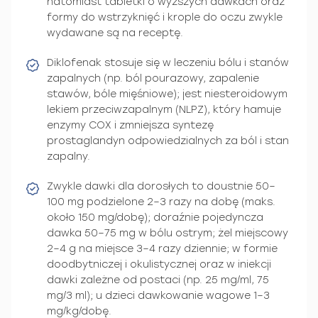
natomiast tabletki o wyższych dawkach oraz
formy do wstrzyknięć i krople do oczu zwykle
wydawane są na receptę.
Diklofenak stosuje się w leczeniu bólu i stanów
zapalnych (np. ból pourazowy, zapalenie
stawów, bóle mięśniowe); jest niesteroidowym
lekiem przeciwzapalnym (NLPZ), który hamuje
enzymy COX i zmniejsza syntezę
prostaglandyn odpowiedzialnych za ból i stan
zapalny.
Zwykle dawki dla dorosłych to doustnie 50–
100 mg podzielone 2–3 razy na dobę (maks.
około 150 mg/dobę); doraźnie pojedyncza
dawka 50–75 mg w bólu ostrym; żel miejscowy
2–4 g na miejsce 3–4 razy dziennie; w formie
doodbytniczej i okulistycznej oraz w iniekcji
dawki zależne od postaci (np. 25 mg/ml, 75
mg/3 ml); u dzieci dawkowanie wagowe 1–3
mg/kg/dobę.