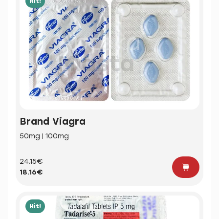
Hit!
Brand Viagra
50mg | 100mg
24.15€
18.16€
Hit!