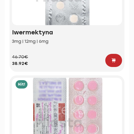
Iwermektyna
3mg | 12mg | 6mg
46.70€
38.92€
Hit!