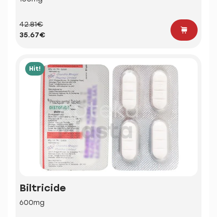
42.81€
35.67€
Hit!
Biltricide
600mg