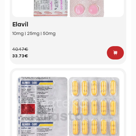
Elavil
10mg | 25mg | 50mg
40.47€
33.73€