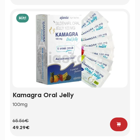
Hit!
Kamagra Oral Jelly
100mg
65.56€
49.29€