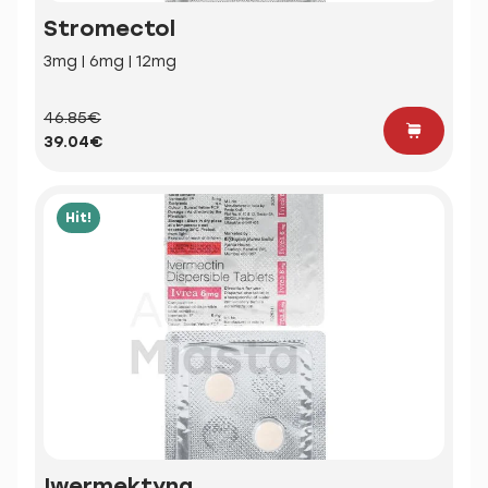
Stromectol
3mg | 6mg | 12mg
46.85€
39.04€
Hit!
Iwermektyna