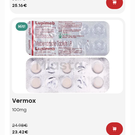
25.16€
Hit!
Vermox
100mg
24.98€
23.42€