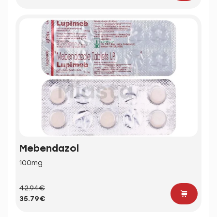
Mebendazol
100mg
42.94€
35.79€