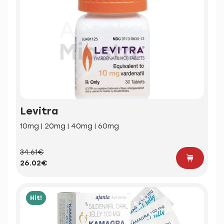
Levitra
10mg | 20mg | 40mg | 60mg
34.61€
26.02€
Hit!