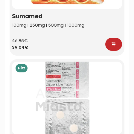
Sumamed
100mg | 250mg | 500mg | 1000mg
46.85€
39.04€
Hit!