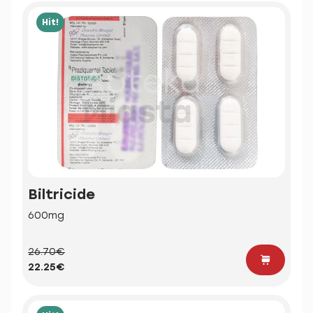
Hit!
Biltricide
600mg
26.70€
22.25€