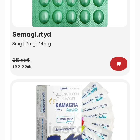
Semaglutyd
3mg | 7mg | 14mg
218.66€
182.22€