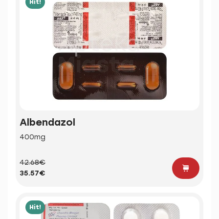
Hit!
Albendazol
400mg
42.68€
35.57€
Hit!