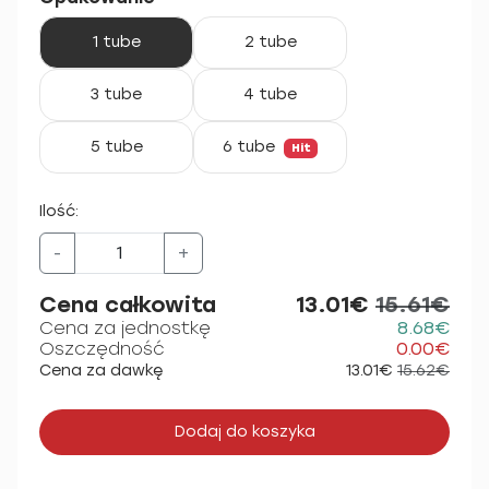
1 tube
2 tube
3 tube
4 tube
5 tube
6 tube
Hit
Ilość:
-
+
Cena całkowita
13.01€
15.61€
Cena za jednostkę
8.68€
Oszczędność
0.00€
Cena za dawkę
13.01€
15.62€
Dodaj do koszyka