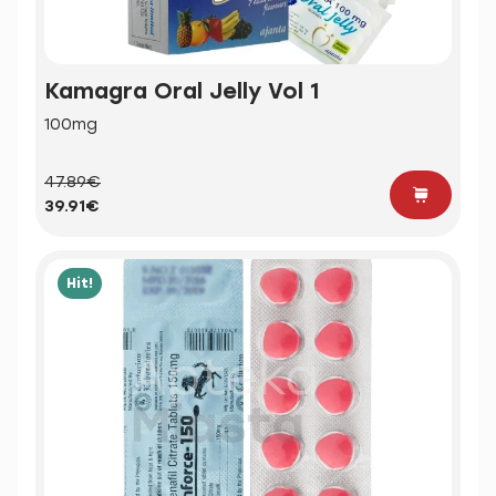
Kamagra Oral Jelly Vol 1
100mg
47.89€
39.91€
Hit!