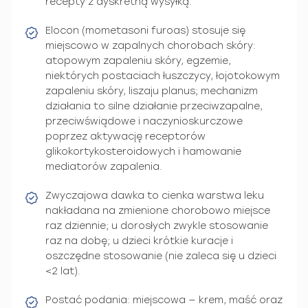
recepty z dyskretną wysyłką.
Elocon (mometasoni furoas) stosuje się
miejscowo w zapalnych chorobach skóry:
atopowym zapaleniu skóry, egzemie,
niektórych postaciach łuszczycy, łojotokowym
zapaleniu skóry, liszaju planus; mechanizm
działania to silne działanie przeciwzapalne,
przeciwświądowe i naczynioskurczowe
poprzez aktywację receptorów
glikokortykosteroidowych i hamowanie
mediatorów zapalenia.
Zwyczajowa dawka to cienka warstwa leku
nakładana na zmienione chorobowo miejsce
raz dziennie; u dorosłych zwykle stosowanie
raz na dobę; u dzieci krótkie kuracje i
oszczędne stosowanie (nie zaleca się u dzieci
<2 lat).
Postać podania: miejscowa — krem, maść oraz