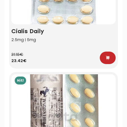
Cialis Daily
2.5mg | 5mg
31.15€
23.42€
Hit!