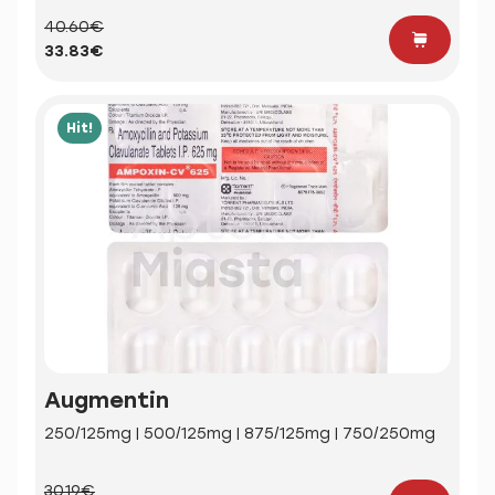
40.60€
33.83€
Hit!
Augmentin
250/125mg | 500/125mg | 875/125mg | 750/250mg
30.19€