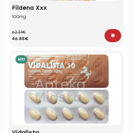
Fildena Xxx
100mg
62.31€
46.85€
Hit!
Vidalista