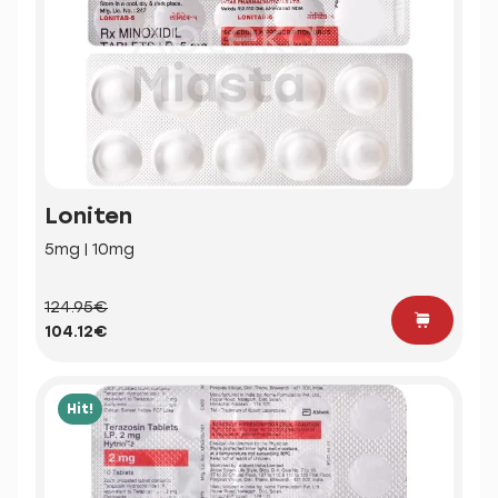
Loniten
5mg | 10mg
124.95€
104.12€
Hit!