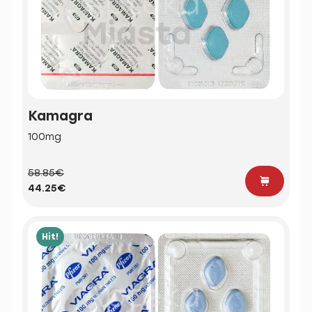
Kamagra
100mg
58.85€
44.25€
Hit!