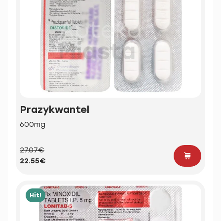
Prazykwantel
600mg
27.07€
22.55€
Hit!