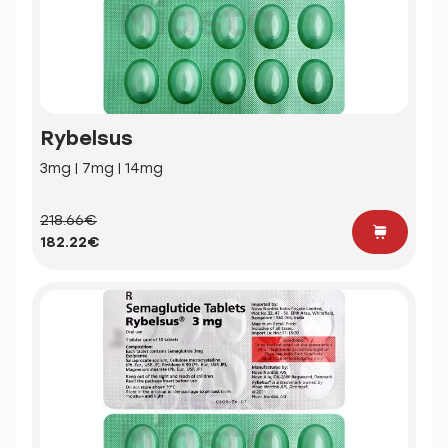
Rybelsus
3mg | 7mg | 14mg
218.66€
182.22€