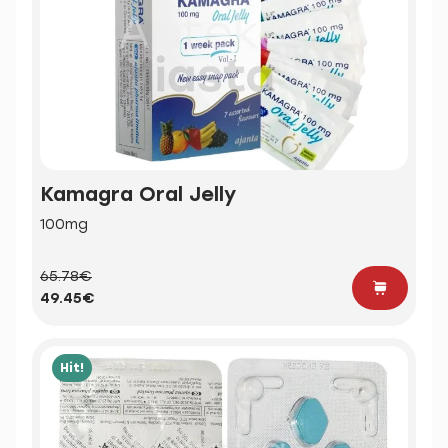
Kamagra Oral Jelly
100mg
65.78€
49.45€
Hit!