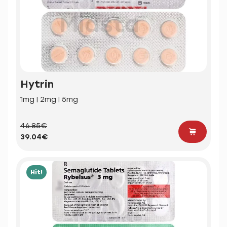
Hytrin
1mg | 2mg | 5mg
46.85€
39.04€
Hit!