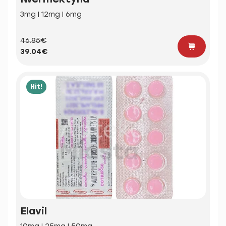
3mg | 12mg | 6mg
46.85€
39.04€
Hit!
Elavil