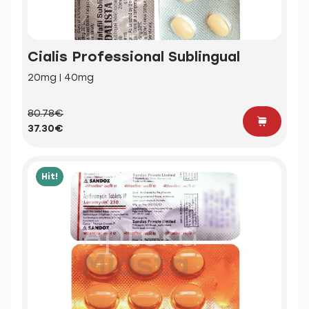
Cialis Professional Sublingual
20mg | 40mg
80.78€
37.30€
Hit!