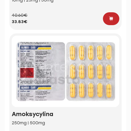
10mg | 25mg | 50mg
40.60€
33.83€
Amoksycylina
250mg | 500mg