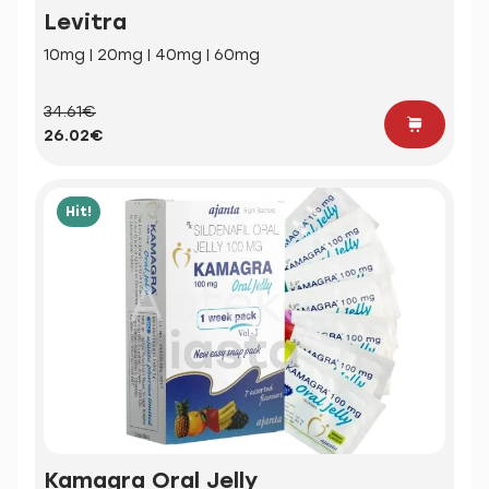
Levitra
10mg | 20mg | 40mg | 60mg
34.61€
26.02€
Hit!
Kamagra Oral Jelly