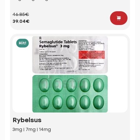
46.85€
39.04€
Hit!
Rybelsus
3mg | 7mg | 14mg