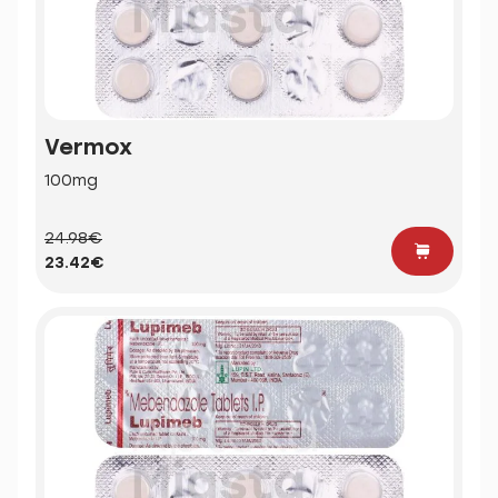
Vermox
100mg
24.98€
23.42€