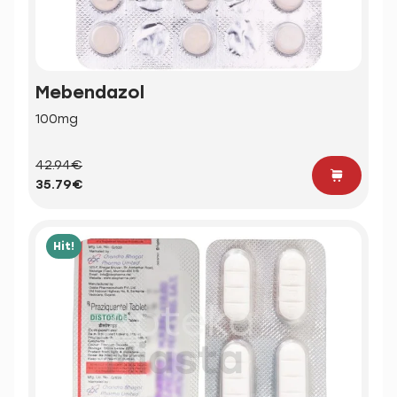
Mebendazol
100mg
42.94€
35.79€
Hit!