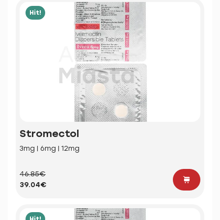
Hit!
Stromectol
3mg | 6mg | 12mg
46.85€
39.04€
Hit!