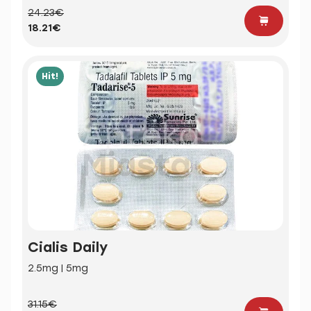
24.23€
18.21€
Hit!
Cialis Daily
2.5mg | 5mg
31.15€