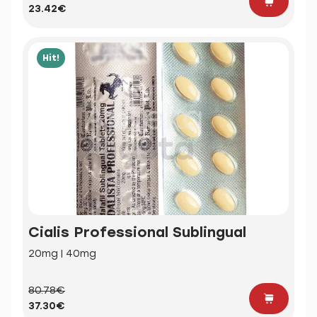
23.42€
Hit!
Cialis Professional Sublingual
20mg | 40mg
80.78€
37.30€