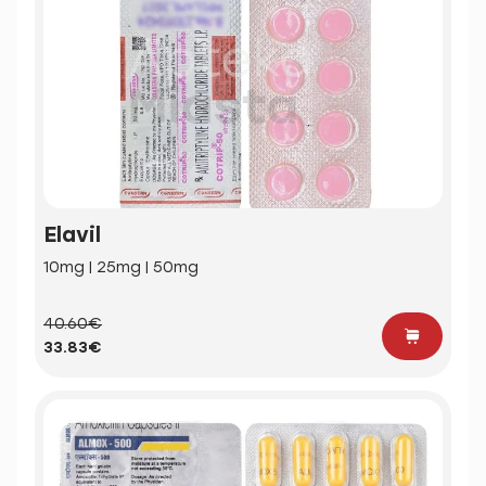
Elavil
10mg | 25mg | 50mg
40.60€
33.83€