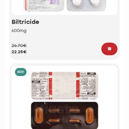
Biltricide
600mg
26.70€
22.25€
Hit!