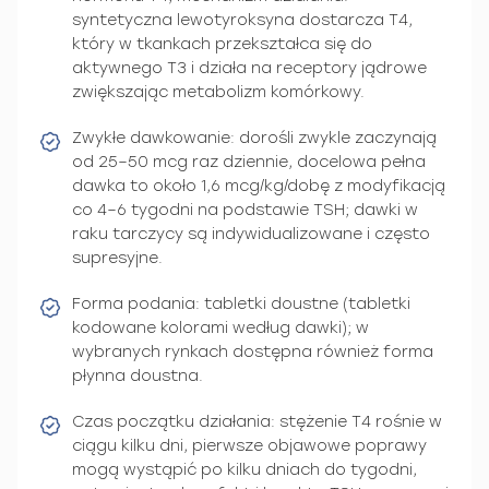
syntetyczna lewotyroksyna dostarcza T4,
który w tkankach przekształca się do
aktywnego T3 i działa na receptory jądrowe
zwiększając metabolizm komórkowy.
Zwykłe dawkowanie: dorośli zwykle zaczynają
od 25–50 mcg raz dziennie, docelowa pełna
dawka to około 1,6 mcg/kg/dobę z modyfikacją
co 4–6 tygodni na podstawie TSH; dawki w
raku tarczycy są indywidualizowane i często
supresyjne.
Forma podania: tabletki doustne (tabletki
kodowane kolorami według dawki); w
wybranych rynkach dostępna również forma
płynna doustna.
Czas początku działania: stężenie T4 rośnie w
ciągu kilku dni, pierwsze objawowe poprawy
mogą wystąpić po kilku dniach do tygodni,