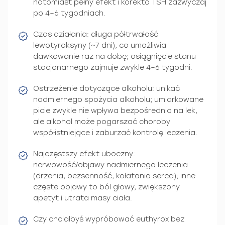
natomiast pełny efekt i korekta TSH zazwyczaj
po 4–6 tygodniach.
Czas działania: długa półtrwałość
lewotyroksyny (~7 dni), co umożliwia
dawkowanie raz na dobę; osiągnięcie stanu
stacjonarnego zajmuje zwykle 4–6 tygodni.
Ostrzeżenie dotyczące alkoholu: unikać
nadmiernego spożycia alkoholu; umiarkowane
picie zwykle nie wpływa bezpośrednio na lek,
ale alkohol może pogarszać choroby
współistniejące i zaburzać kontrolę leczenia.
Najczęstszy efekt uboczny:
nerwowość/objawy nadmiernego leczenia
(drżenia, bezsenność, kołatania serca); inne
częste objawy to ból głowy, zwiększony
apetyt i utrata masy ciała.
Czy chciałbyś wypróbować euthyrox bez