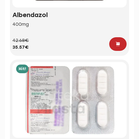
Albendazol
400mg
42.68€
35.57€
Hit!