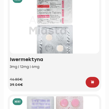
Iwermektyna
3mg | 12mg | 6mg
46.85€
39.04€
Hit!