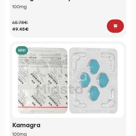
100mg
65.78€
49.45€
Hit!
Kamagra
100mg