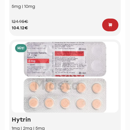
5mg | 10mg
124.95€
104.12€
Hit!
Hytrin
1mg | 2mg | 5mg