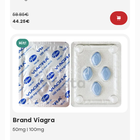
58.85€
44.25€
Hit!
Brand Viagra
50mg | 100mg