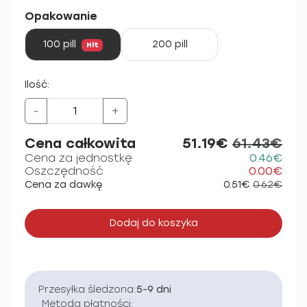
Opakowanie
100 pill
200 pill
Hit
Ilość:
-
+
Cena całkowita
51.19€
61.43€
Cena za jednostkę
0.46€
Oszczędność
0.00€
Cena za dawkę
0.51€
0.62€
Dodaj do koszyka
Przesyłka śledzona:
5-9 dni
Metoda płatności: