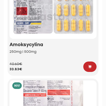
Amoksycylina
250mg | 500mg
40.60€
33.83€
Hit!