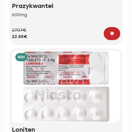
Prazykwantel
600mg
27.07€
22.55€
Hit!
Loniten