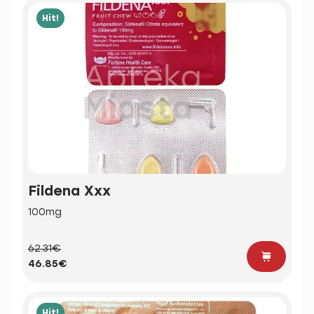
Hit!
Fildena Xxx
100mg
62.31€
46.85€
Hit!