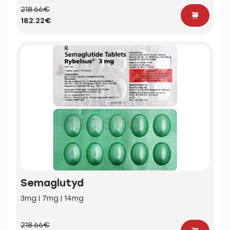
218.66€
182.22€
Semaglutyd
3mg | 7mg | 14mg
218.66€