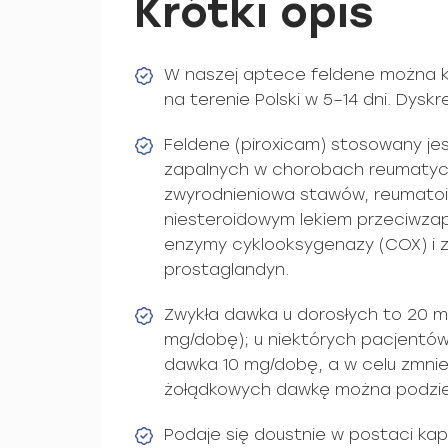
Krótki opis
W naszej aptece feldene można k
na terenie Polski w 5–14 dni. Dys
Feldene (piroxicam) stosowany jes
zapalnych w chorobach reumatyc
zwyrodnieniowa stawów, reumatoi
niesteroidowym lekiem przeciwzap
enzymy cyklooksygenazy (COX) i 
prostaglandyn.
Zwykła dawka u dorosłych to 20 m
mg/dobę); u niektórych pacjentó
dawka 10 mg/dobę, a w celu zmniej
żołądkowych dawkę można podzieli
Podaje się doustnie w postaci kap