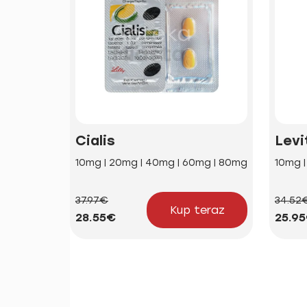
Cialis
Levi
10mg | 20mg | 40mg | 60mg | 80mg
10mg 
37.97€
34.52
Kup teraz
28.55€
25.9