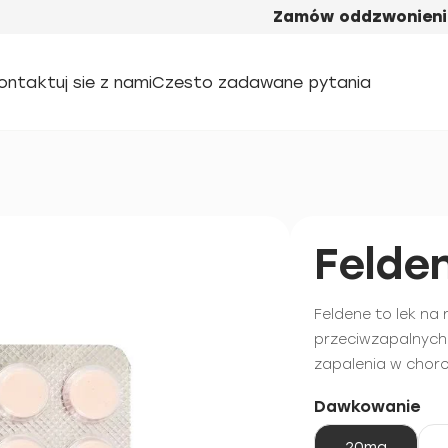
Zamów oddzwonieni
ontaktuj sie z nami
Czesto zadawane pytania
Felde
Feldene to lek na
przeciwzapalnych 
zapalenia w chor
Dawkowanie
20mg