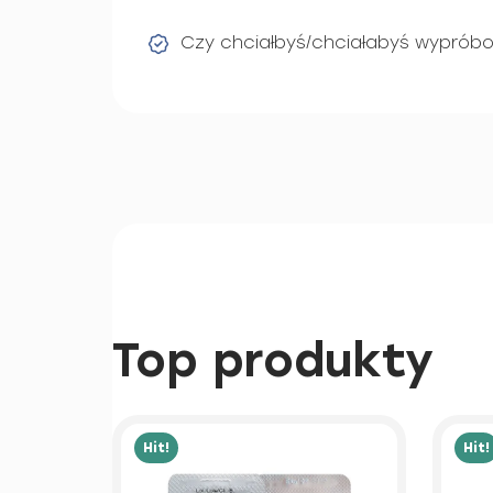
Czy chciałbyś/chciałabyś wyprób
Top produkty
Hit!
Hit!