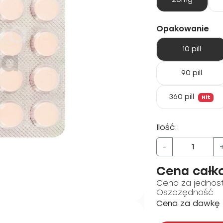
Opakowanie
10 pill
90 pill
360 pill
Hit
Ilość:
-
Cena całk
Cena za jednos
Oszczędność
Cena za dawkę