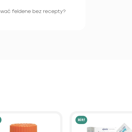
ować feldene bez recepty?
Hit!