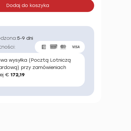
Dodaj do koszyka
edzona:
5-9 dni
tności:
wa wysyłka (Pocztą Lotniczą
ardową) przy zamówieniach
ej €
172,19