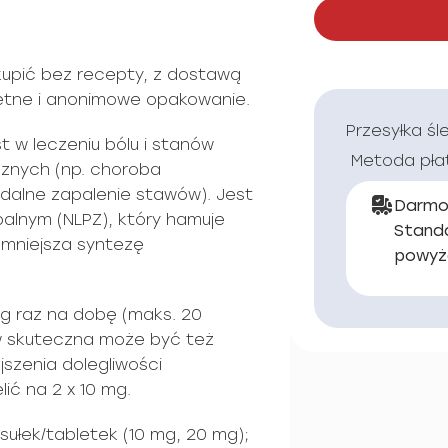
upić bez recepty, z dostawą
kretne i anonimowe opakowanie.
Przesyłka śl
t w leczeniu bólu i stanów
Metoda pła
znych (np. choroba
dalne zapalenie stawów). Jest
Darmo
alnym (NLPZ), który hamuje
Stand
zmniejsza syntezę
powyż
g raz na dobę (maks. 20
w skuteczna może być też
szenia dolegliwości
ć na 2 x 10 mg.
sułek/tabletek (10 mg, 20 mg);