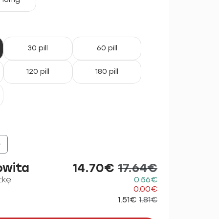
30 pill
60 pill
120 pill
180 pill
+
owita
14.70€
17.64€
tkę
0.56€
0.00€
1.51€
1.81€