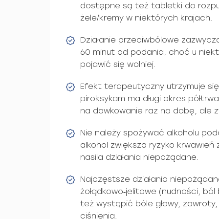
dostępne są też tabletki do rozp
żele/kremy w niektórych krajach.
Działanie przeciwbólowe zazwycza
60 minut od podania, choć u nie
pojawić się wolniej.
Efekt terapeutyczny utrzymuje się
piroksykam ma długi okres półtrwa
na dawkowanie raz na dobę, ale zw
Nie należy spożywać alkoholu po
alkohol zwiększa ryzyko krwawie
nasila działania niepożądane.
Najczęstsze działania niepożądan
żołądkowo‑jelitowe (nudności, bó
też wystąpić bóle głowy, zawroty,
ciśnienia.