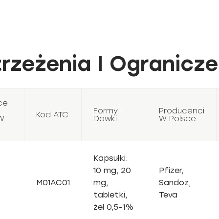
rzeżenia I Ogranicze
ce
Formy I
Producenci
Kod ATC
W
Dawki
W Polsce
Kapsułki:
10 mg, 20
Pfizer,
M01AC01
mg,
Sandoz,
tabletki,
Teva
żel 0,5–1%