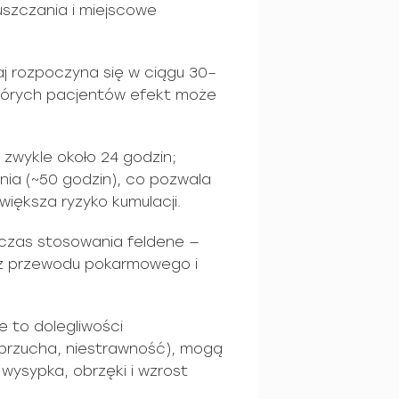
uszczania i miejscowe
j rozpoczyna się w ciągu 30–
których pacjentów efekt może
 zwykle około 24 godzin;
nia (~50 godzin), co pozwala
iększa ryzyko kumulacji.
dczas stosowania feldene —
ń z przewodu pokarmowego i
e to dolegliwości
l brzucha, niestrawność), mogą
 wysypka, obrzęki i wzrost