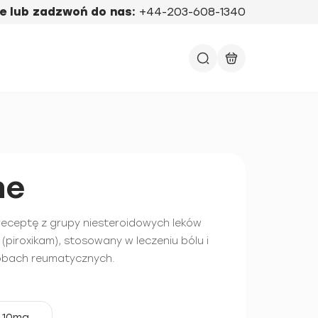
e lub zadzwoń do nas:
+44-203-608-1340
ne
 receptę z grupy niesteroidowych leków
(piroxikam), stosowany w leczeniu bólu i
obach reumatycznych.
10mg