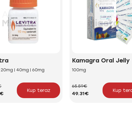
tra
Kamagra Oral Jelly
| 20mg | 40mg | 60mg
100mg
€
65.59€
Kup teraz
Kup ter
5€
49.31€