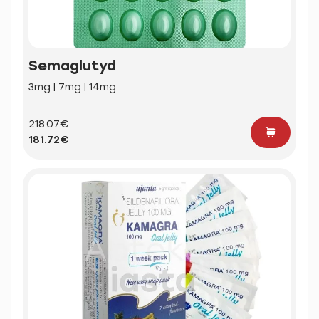
Semaglutyd
3mg | 7mg | 14mg
218.07€
181.72€