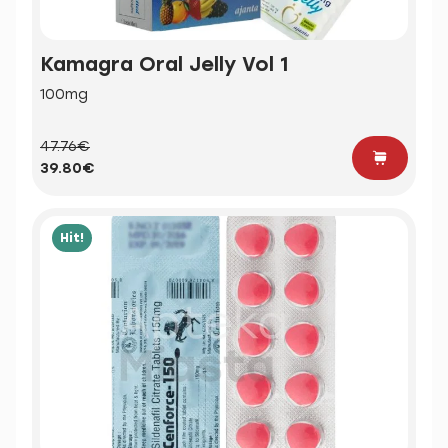
Kamagra Oral Jelly Vol 1
100mg
47.76€
39.80€
Hit!