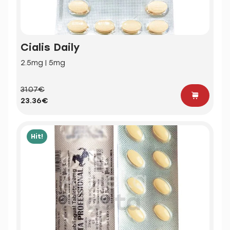
Cialis Daily
2.5mg | 5mg
31.07€
23.36€
Hit!