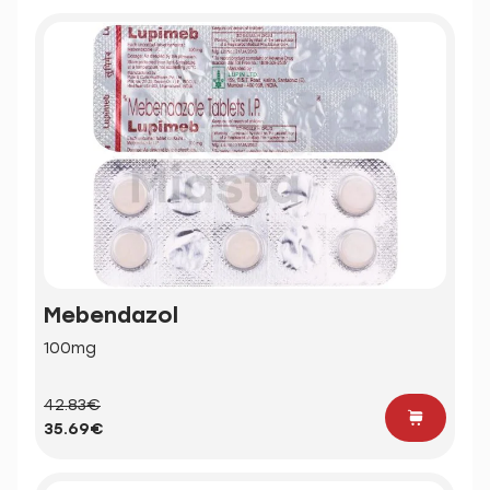
Mebendazol
100mg
42.83€
35.69€