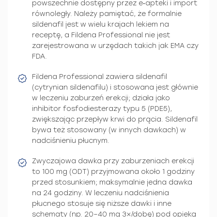
powszechnie dostępny przez e‑apteki i import
równoległy. Należy pamiętać, że formalnie
sildenafil jest w wielu krajach lekiem na
receptę, a Fildena Professional nie jest
zarejestrowana w urzędach takich jak EMA czy
FDA.
Fildena Professional zawiera sildenafil
(cytrynian sildenafilu) i stosowana jest głównie
w leczeniu zaburzeń erekcji; działa jako
inhibitor fosfodiesterazy typu 5 (PDE5),
zwiększając przepływ krwi do prącia. Sildenafil
bywa też stosowany (w innych dawkach) w
nadciśnieniu płucnym.
Zwyczajowa dawka przy zaburzeniach erekcji
to 100 mg (ODT) przyjmowana około 1 godziny
przed stosunkiem; maksymalnie jedna dawka
na 24 godziny. W leczeniu nadciśnienia
płucnego stosuje się niższe dawki i inne
schematy (np. 20–40 mg 3×/dobę) pod opieką