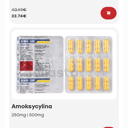
40.49€
33.74€
Amoksycylina
250mg | 500mg