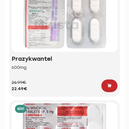
Prazykwantel
600mg
26.99€
22.49€
Hit!