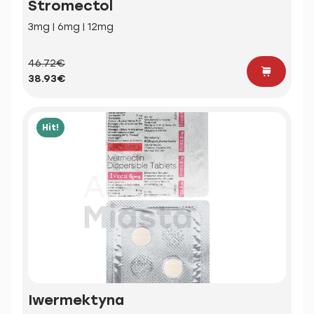
Stromectol
3mg | 6mg | 12mg
46.72€
38.93€
Hit!
Iwermektyna