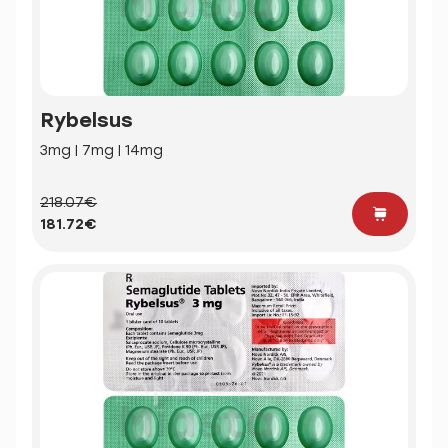
Rybelsus
3mg | 7mg | 14mg
218.07€
181.72€