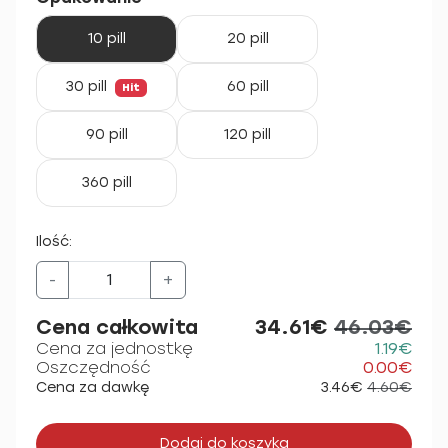
10 pill
20 pill
30 pill
60 pill
Hit
90 pill
120 pill
360 pill
Ilość:
-
+
Cena całkowita
34.61€
46.03€
Cena za jednostkę
1.19€
Oszczędność
0.00€
Cena za dawkę
3.46€
4.60€
Dodaj do koszyka