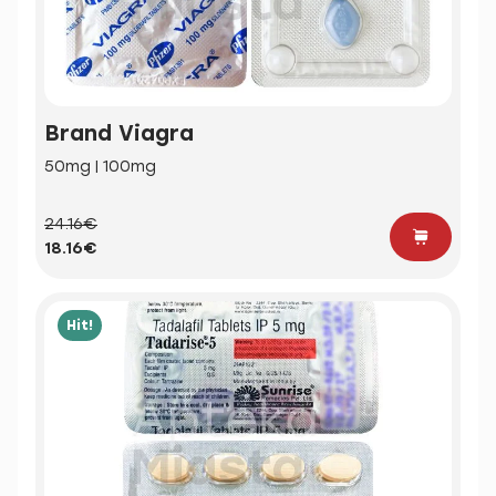
Brand Viagra
50mg | 100mg
24.16€
18.16€
Hit!