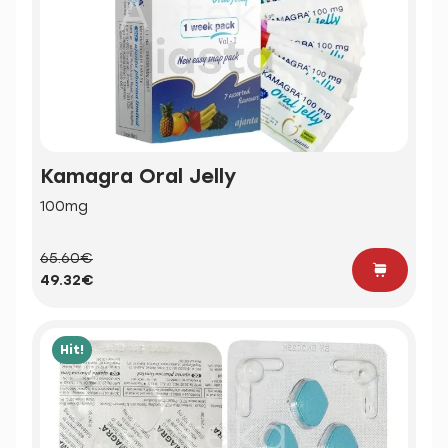
Kamagra Oral Jelly
100mg
65.60€
49.32€
Hit!