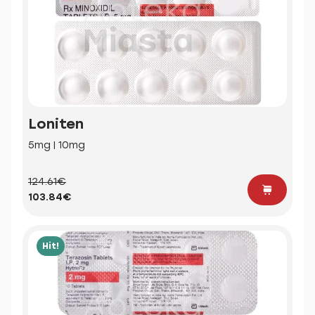
Loniten
5mg | 10mg
124.61€
103.84€
Hit!