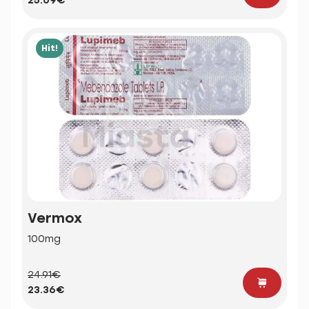
25.09€
Hit!
Vermox
100mg
24.91€
23.36€