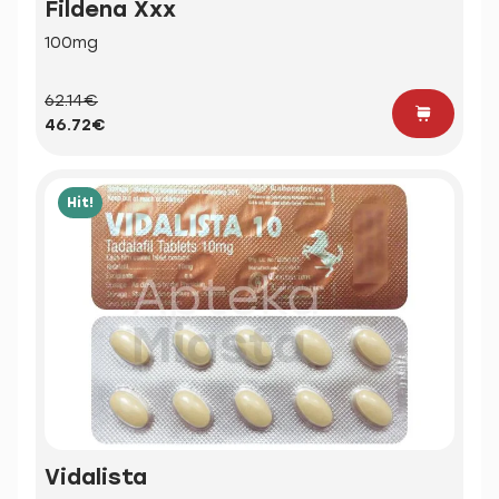
Fildena Xxx
100mg
62.14€
46.72€
Hit!
Vidalista