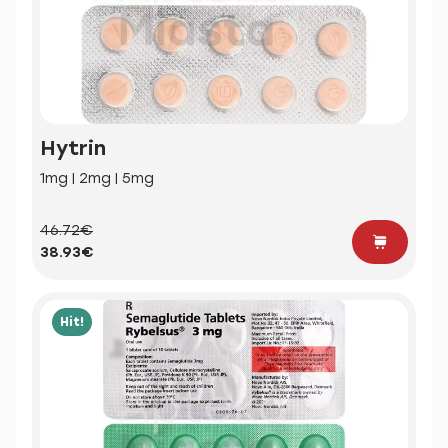
Hytrin
1mg | 2mg | 5mg
46.72€
38.93€
Hit!