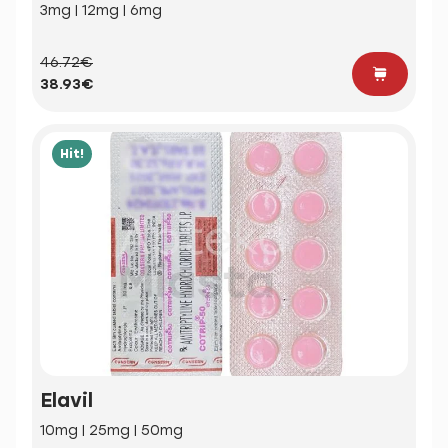
3mg | 12mg | 6mg
46.72€
38.93€
Hit!
Elavil
10mg | 25mg | 50mg