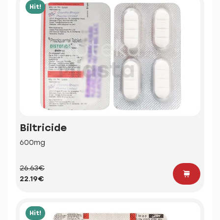
Hit!
Biltricide
600mg
26.63€
22.19€
Hit!