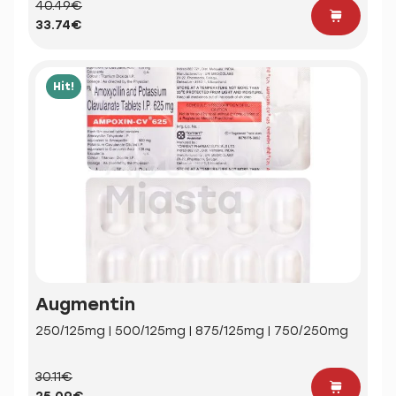
40.49€
33.74€
Hit!
Augmentin
250/125mg | 500/125mg | 875/125mg | 750/250mg
30.11€