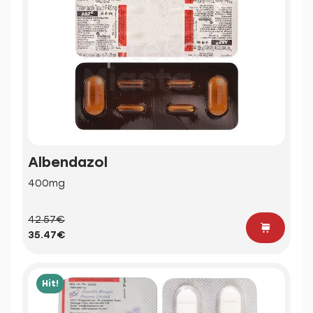
Albendazol
400mg
42.57€
35.47€
Hit!