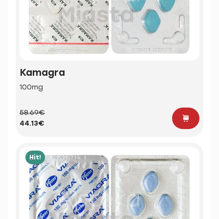
Kamagra
100mg
58.69€
44.13€
Hit!