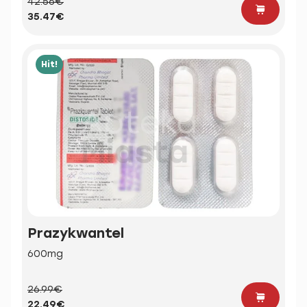
42.56€
35.47€
Hit!
Prazykwantel
600mg
26.99€
22.49€