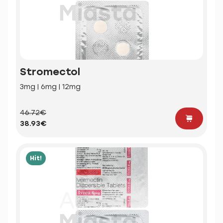
Stromectol
3mg | 6mg | 12mg
46.72€
38.93€
Hit!