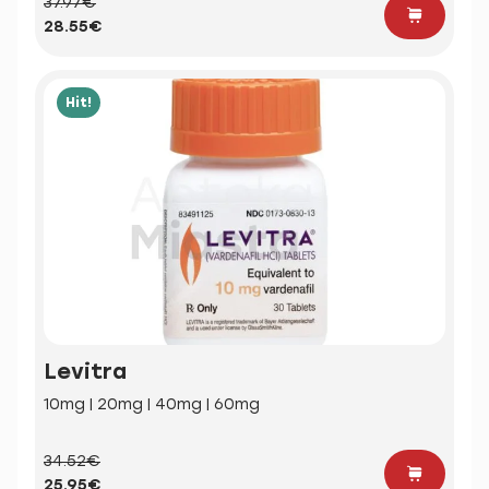
37.97€
28.55€
Hit!
Levitra
10mg | 20mg | 40mg | 60mg
34.52€
25.95€