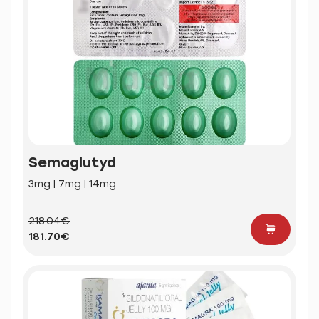
Semaglutyd
3mg | 7mg | 14mg
218.04€
181.70€