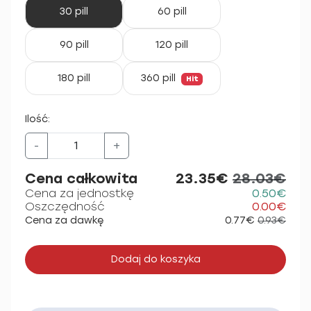
30 pill
60 pill
90 pill
120 pill
180 pill
360 pill
Hit
Ilość:
-
+
Cena całkowita
23.35€
28.03€
Cena za jednostkę
0.50€
Oszczędność
0.00€
Cena za dawkę
0.77€
0.93€
Dodaj do koszyka