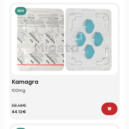
Hit!
Kamagra
100mg
58.68€
44.12€