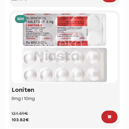
Hit!
Loniten
5mg | 10mg
124.59€
103.82€