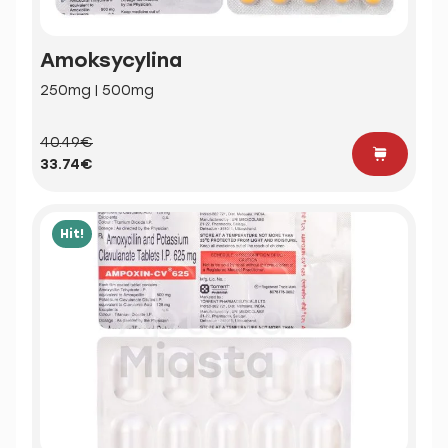
Amoksycylina
250mg | 500mg
40.49€
33.74€
Hit!