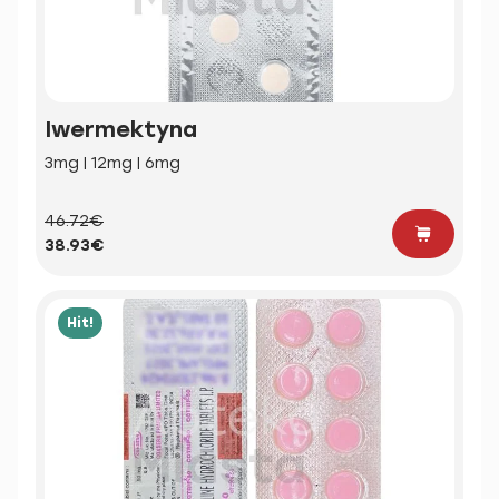
Iwermektyna
3mg | 12mg | 6mg
46.72€
38.93€
Hit!