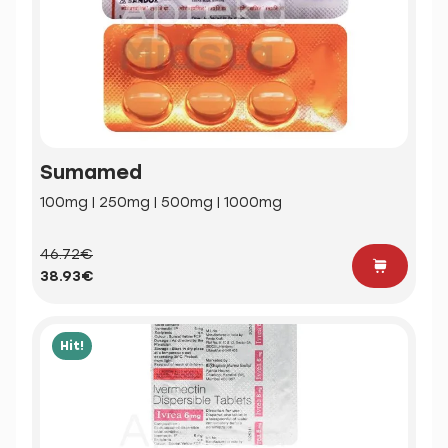
Sumamed
100mg | 250mg | 500mg | 1000mg
46.72€
38.93€
Hit!