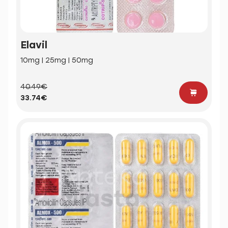
Elavil
10mg | 25mg | 50mg
40.49€
33.74€