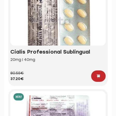
Cialis Professional Sublingual
20mg | 40mg
80.55€
37.20€
Hit!