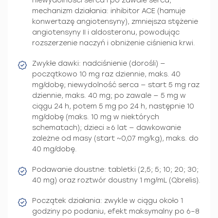
niewydolności serca i po zawale serca;
mechanizm działania: inhibitor ACE (hamuje
konwertazę angiotensyny), zmniejsza stężenie
angiotensyny II i aldosteronu, powodując
rozszerzenie naczyń i obniżenie ciśnienia krwi.
Zwykłe dawki: nadciśnienie (dorośli) —
początkowo 10 mg raz dziennie, maks. 40
mg/dobę; niewydolność serca — start 5 mg raz
dziennie, maks. 40 mg; po zawale — 5 mg w
ciągu 24 h, potem 5 mg po 24 h, następnie 10
mg/dobę (maks. 10 mg w niektórych
schematach); dzieci ≥6 lat — dawkowanie
zależne od masy (start ~0,07 mg/kg), maks. do
40 mg/dobę.
Podawanie doustne: tabletki (2,5; 5; 10; 20; 30;
40 mg) oraz roztwór doustny 1 mg/mL (Qbrelis).
Początek działania: zwykle w ciągu około 1
godziny po podaniu, efekt maksymalny po 6–8