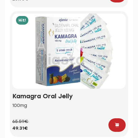
Hit!
Kamagra Oral Jelly
100mg
65.59€
49.31€