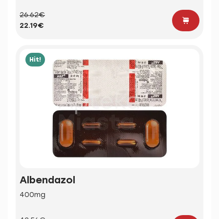
26.62€
22.19€
Hit!
Albendazol
400mg