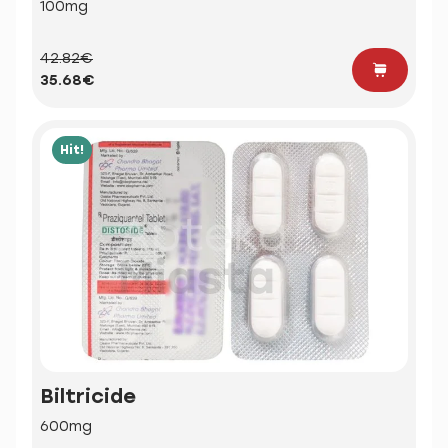
100mg
42.82€
35.68€
Hit!
Biltricide
600mg