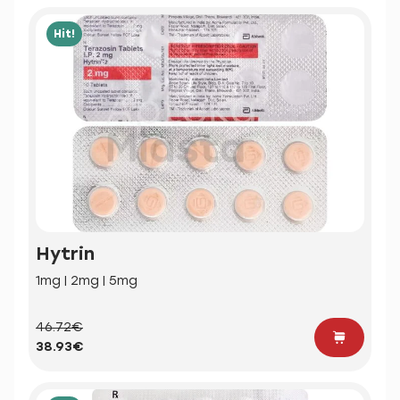
Hit!
Hytrin
1mg | 2mg | 5mg
46.72€
38.93€