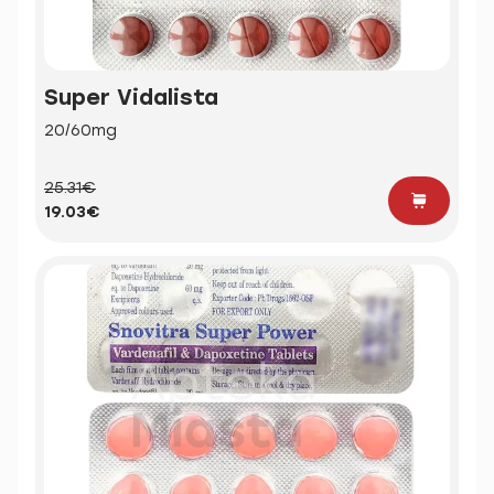
Super Vidalista
20/60mg
25.31€
19.03€