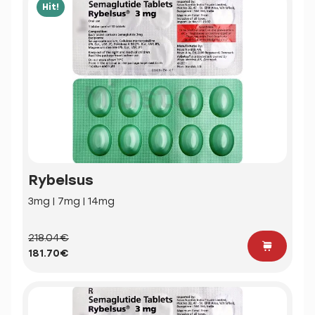
Hit!
Rybelsus
3mg | 7mg | 14mg
218.04€
181.70€