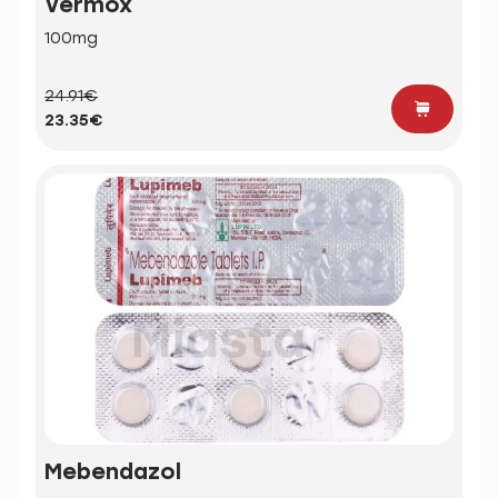
Vermox
100mg
24.91€
23.35€
Mebendazol