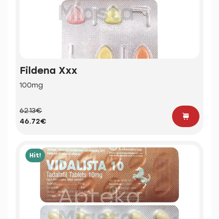
Fildena Xxx
100mg
62.13€
46.72€
Hit!