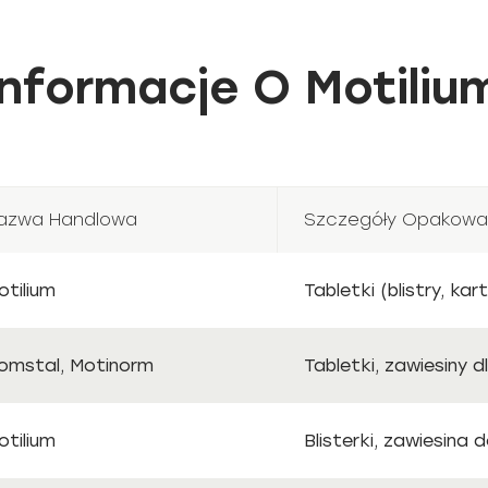
nformacje O Motiliu
azwa Handlowa
Szczegóły Opakowa
otilium
Tabletki (blistry, ka
omstal, Motinorm
Tabletki, zawiesiny d
otilium
Blisterki, zawiesina