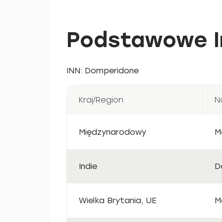
Podstawowe I
INN: Domperidone
Kraj/Region
N
Międzynarodowy
M
Indie
D
Wielka Brytania, UE
M