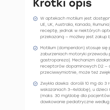
Krótki opis
W aptekach motilium jest dostępne
UE, UK, Australia, Kanada, Rumuni
receptę, jednak w niektórych apt
przekazaną — możliwy jest zakup 
Motilium (domperidon) stosuje się
zaburzeniach motoryki przewodu
gastropareza). Mechanizm działa
receptorów dopaminowych D2 — dz
przeciwwymiotnie, może też zwięk
Zwykła dawka: dorośli 10 mg do 3 
wskazaniach 3–4x/dobę); u dzieci
(maks. 30 mg/dobę dla pacjentów
dawkowanie pediatryczne według w