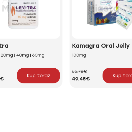
tra
Kamagra Oral Jelly
| 20mg | 40mg | 60mg
100mg
€
65.78€
Kup teraz
Kup ter
2€
49.45€