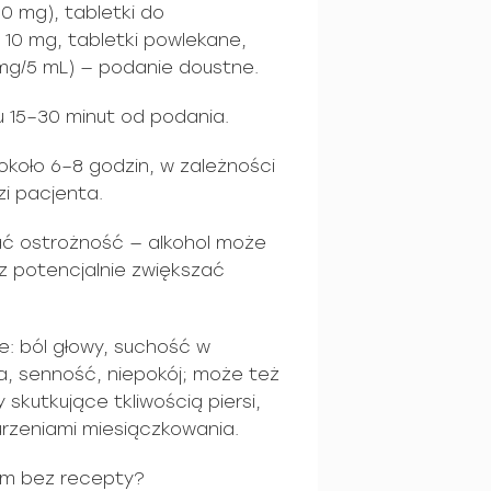
10 mg), tabletki do
g 10 mg, tabletki powlekane,
 mg/5 mL) — podanie doustne.
u 15–30 minut od podania.
 około 6–8 godzin, w zależności
zi pacjenta.
wać ostrożność — alkohol może
z potencjalnie zwiększać
e: ból głowy, suchość w
a, senność, niepokój; może też
skutkujące tkliwością piersi,
urzeniami miesiączkowania.
um bez recepty?