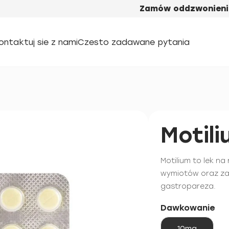
Zamów oddzwonieni
ontaktuj sie z nami
Czesto zadawane pytania
Motil
Motilium to lek n
wymiotów oraz zab
gastropareza.
Dawkowanie
10mg