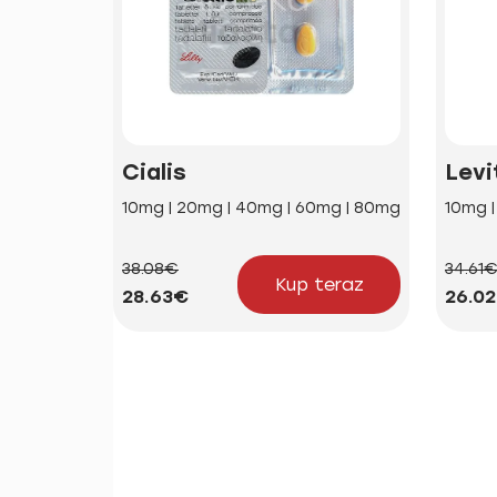
Cialis
Levi
10mg | 20mg | 40mg | 60mg | 80mg
10mg 
38.08€
34.61
Kup teraz
28.63€
26.0