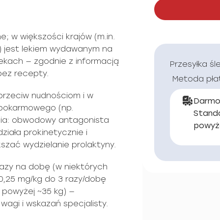
; w większości krajów (m.in.
a) jest lekiem wydawanym na
ekach — zgodnie z informacją
Przesyłka śl
bez recepty.
Metoda pła
 przeciw nudnościom i w
Darmo
 pokarmowego (np.
Stand
nia: obwodowy antagonista
powyż
iała prokinetycznie i
szać wydzielanie prolaktyny.
razy na dobę (w niektórych
 0,25 mg/kg do 3 razy/dobę
 powyżej ~35 kg) —
agi i wskazań specjalisty.