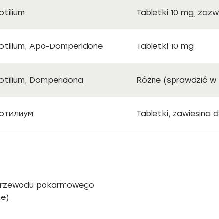
otilium
Tabletki 10 mg, zaz
otilium, Apo-Domperidone
Tabletki 10 mg
otilium, Domperidona
Różne (sprawdzić w 
отилиум
Tabletki, zawiesina 
e przewodu pokarmowego
ne)