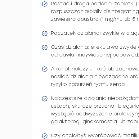
Postać i droga podania: tabletki (
rozpuszczania/olally disintegratin
zawiesina doustna (1 mg/mL lub 5
Początek działania: zwykle w ciąg
Czas działania: efekt trwa zwykle
od dawki i indywidualnej odpowied
Alkohol: należy unikać lub zacho
nasilać działania niepożądane ora
ryzyko zaburzeń rytmu serca.
Najczęstsze działania niepożądan
ustach, skurcze brzucha i biegunk
wystąpić podwyższenie prolaktyny 
galaktoreą, ginekomastią lub zab
Czy chciałbyś wypróbować motili