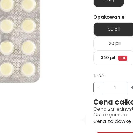
Opakowanie
30 pill
120 pill
360 pill
Hit
Ilość:
-
Cena całk
Cena za jednos
Oszczędność
Cena za dawkę