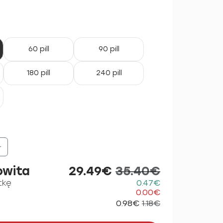
60 pill
90 pill
180 pill
240 pill
+
owita
29.49€
35.40€
tkę
0.47€
0.00€
0.98€
1.18€