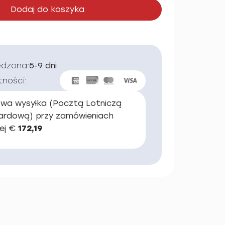
Dodaj do koszyka
edzona:
5-9 dni
tności:
wa wysyłka (Pocztą Lotniczą
ardową) przy zamówieniach
ej €
172,19