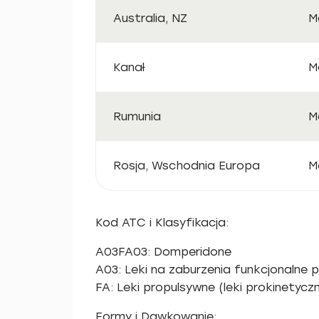
Australia, NZ
M
Kanał
M
Rumunia
M
Rosja, Wschodnia Europa
М
Kod ATC i Klasyfikacja:
A03FA03: Domperidone
A03: Leki na zaburzenia funkcjonaln
FA: Leki propulsywne (leki prokinetycz
Formy i Dawkowanie: