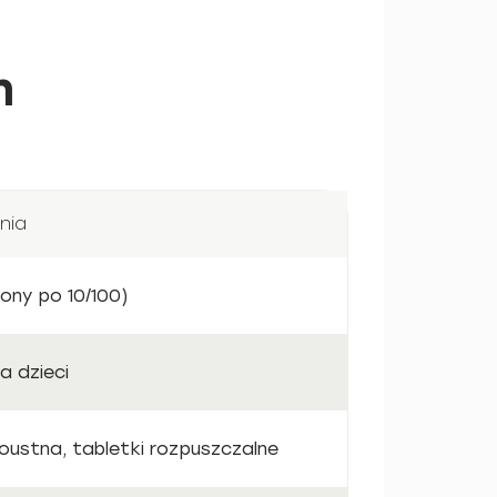
m
nia
rtony po 10/100)
la dzieci
 doustna, tabletki rozpuszczalne