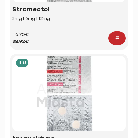
Stromectol
3mg | 6mg | 12mg
46.70€
38.92€
Hit!