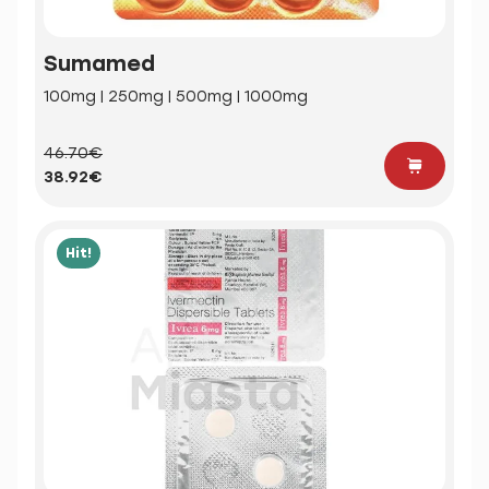
Sumamed
100mg | 250mg | 500mg | 1000mg
46.70€
38.92€
Hit!