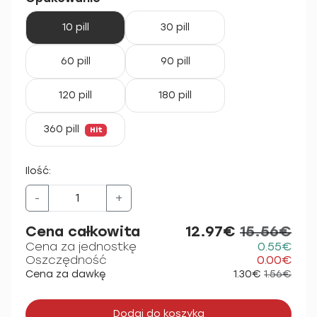
10 pill
30 pill
60 pill
90 pill
120 pill
180 pill
360 pill
Hit
Ilość:
-
+
Cena całkowita
12.97€
15.56€
Cena za jednostkę
0.55€
Oszczędność
0.00€
Cena za dawkę
1.30€
1.56€
Dodaj do koszyka