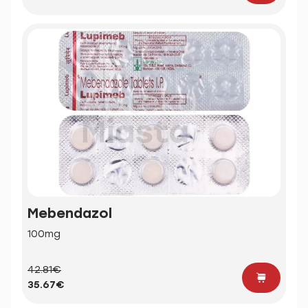
Mebendazol
100mg
42.81€
35.67€