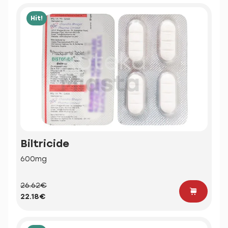
Hit!
Biltricide
600mg
26.62€
22.18€