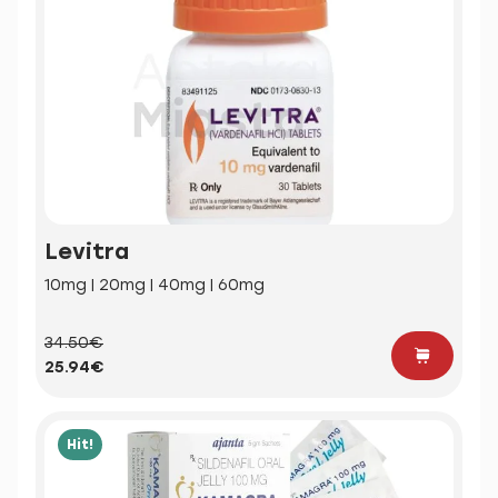
Levitra
10mg | 20mg | 40mg | 60mg
34.50€
25.94€
Hit!