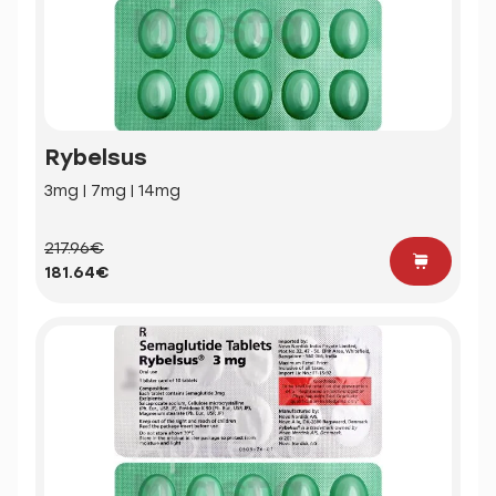
Rybelsus
3mg | 7mg | 14mg
217.96€
181.64€