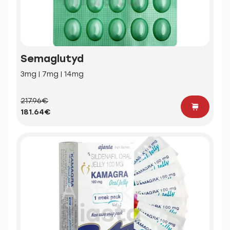
Semaglutyd
3mg | 7mg | 14mg
217.96€
181.64€