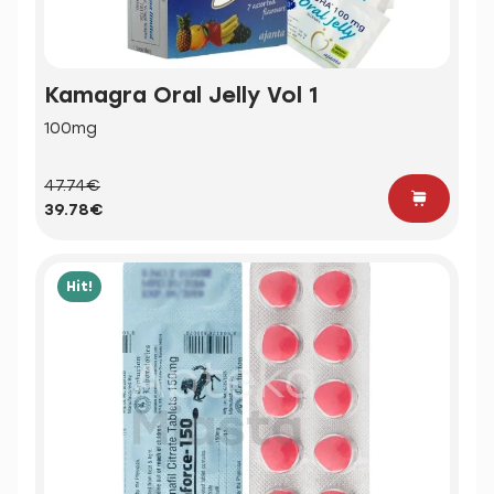
Kamagra Oral Jelly Vol 1
100mg
47.74€
39.78€
Hit!