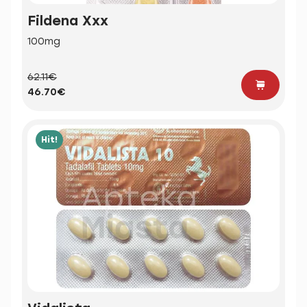
Fildena Xxx
100mg
62.11€
46.70€
Hit!