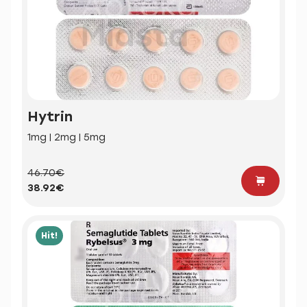
Hytrin
1mg | 2mg | 5mg
46.70€
38.92€
Hit!