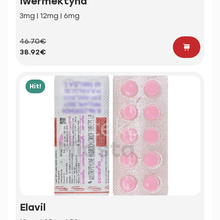
Iwermektyna
3mg | 12mg | 6mg
46.70€
38.92€
Hit!
Elavil