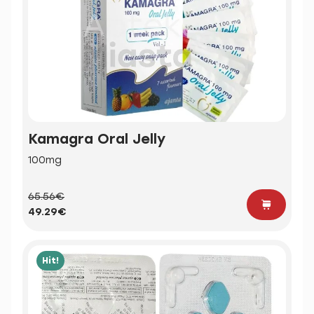
Kamagra Oral Jelly
100mg
65.56€
49.29€
Hit!