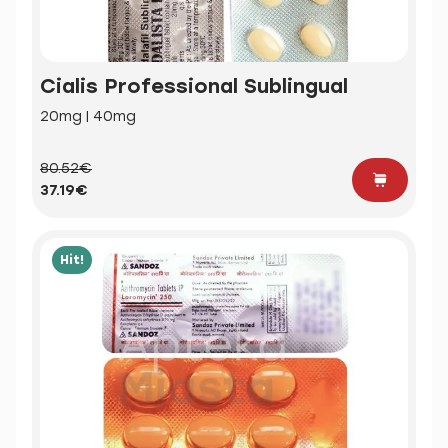
Cialis Professional Sublingual
20mg | 40mg
80.52€
37.19€
Hit!