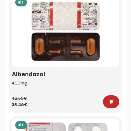
Hit!
Albendazol
400mg
42.55€
35.46€
Hit!