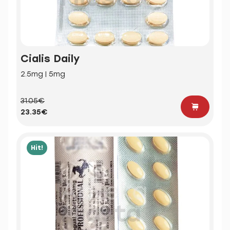
Cialis Daily
2.5mg | 5mg
31.05€
23.35€
Hit!