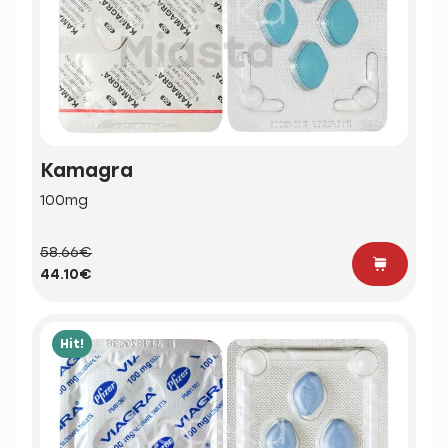
Kamagra
100mg
58.66€
44.10€
Hit!