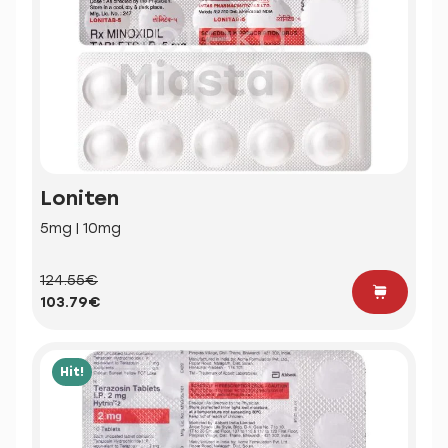
Loniten
5mg | 10mg
124.55€
103.79€
Hit!