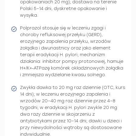
opakowaniach 20 mg); dostawa na terenie
Polski 5–14 dni, dyskretne opakowanie i
wysyłka.
Polprazol stosuje się w leczeniu zgagi i
choroby refluksowej przełyku (GERD),
erozyjnego zapalenia przełyku, wrzodów
żołądka i dwunastnicy oraz jako element
terapii eradykacji H. pylori; mechanizm
działania: inhibitor pompy protonowej, hamuje
H+/K+‑ATPazę komórek okładzinowych żołądka
i zmniejsza wydzielanie kwasu solnego.
Zwykła dawka to 20 mg raz dziennie (OTC, kurs
14 dni); w leczeniu erozyjnego zapalenia i
wrzodów 20–40 mg raz dziennie przez 4–8
tygodni; w eradykacji H. pylori zwykle 20 mg
dwa razy dziennie w skojarzeniu z
antybiotykami przez 10–14 dni; dawki u dzieci i
przy niewydolności wątroby są dostosowane
indywidualnie.