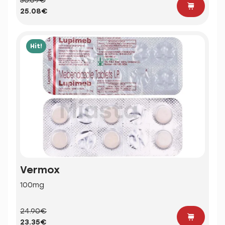
30.09€
25.08€
Hit!
Vermox
100mg
24.90€
23.35€