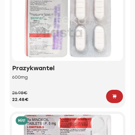
Prazykwantel
600mg
26.98€
22.48€
Hit!