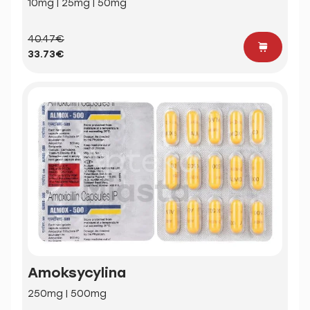
10mg | 25mg | 50mg
40.47€
33.73€
Amoksycylina
250mg | 500mg