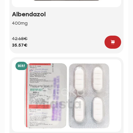
Albendazol
400mg
42.68€
35.57€
Hit!