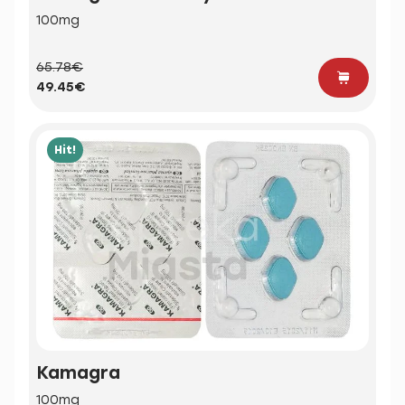
100mg
65.78€
49.45€
Hit!
Kamagra
100mg