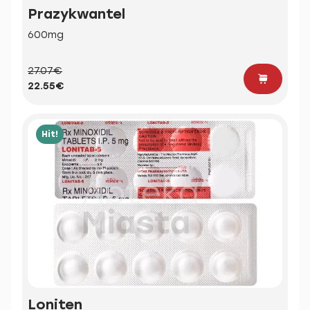
Prazykwantel
600mg
27.07€
22.55€
Hit!
Loniten