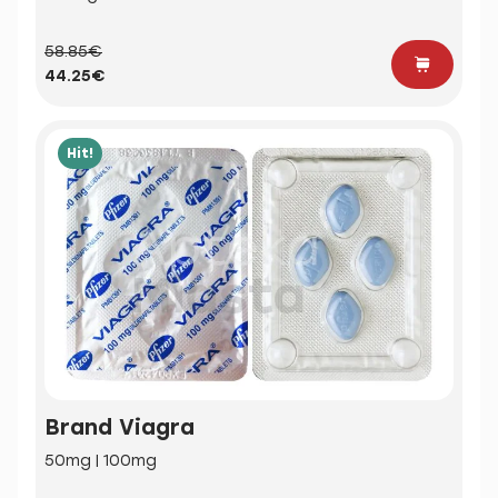
58.85€
44.25€
Hit!
Brand Viagra
50mg | 100mg