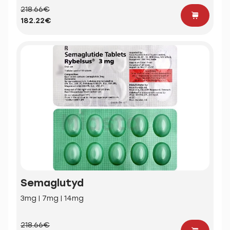
218.66€
182.22€
Semaglutyd
3mg | 7mg | 14mg
218.66€