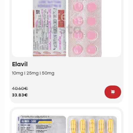
Elavil
10mg | 25mg | 50mg
40.60€
33.83€