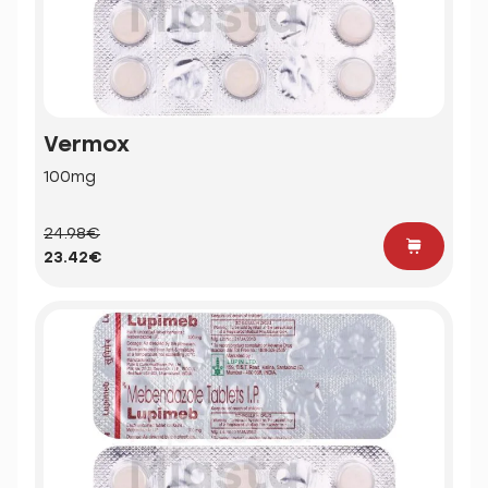
Vermox
100mg
24.98€
23.42€