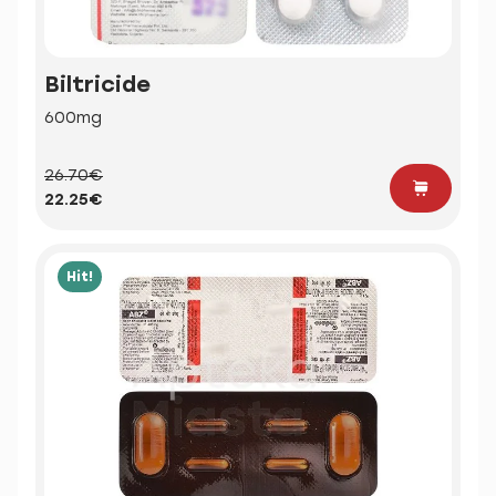
Biltricide
600mg
26.70€
22.25€
Hit!