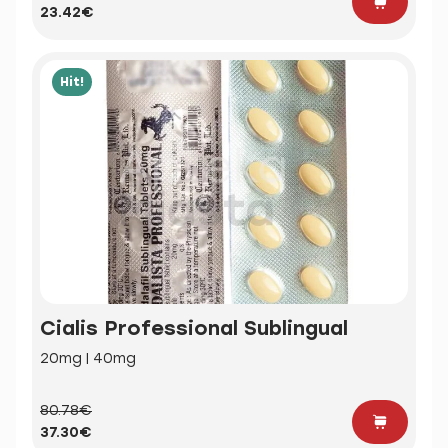
23.42€
Hit!
Cialis Professional Sublingual
20mg | 40mg
80.78€
37.30€