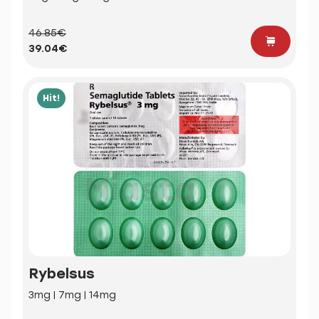
46.85€
39.04€
Hit!
Rybelsus
3mg | 7mg | 14mg