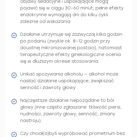
objawy sedacyjne i uspokajające mogą
pojawić się w ciągu 30–60 minut; pełne efekty
endokrynne wymagają dni do kilku cykli
zależnie od wskazania.
Działanie utrzymuje się zazwyczaj kilka godzin
po podaniu (zwykle ok. 8–12 godzin przy
doustnej mikronizowanej postaci), natomiast
terapeutyczne efekty ginekologiczne ocenia
się w dłuższym okresie stosowania.
Unikać spożywania alkoholu — alkohol może
nasilać działanie uspokajające, zwiększać
senność i zawroty głowy.
Najczęstsze działanie niepożądane to ból
głowy (inne często zgłaszane: tkliwość piersi,
nudności, zawroty głowy, senność, zmiany
nastroju).
Czy chciał(a)byś wypróbować prometrium bez