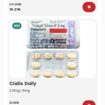
24.23€
18.21€
Hit!
Cialis Daily
2.5mg | 5mg
31.15€