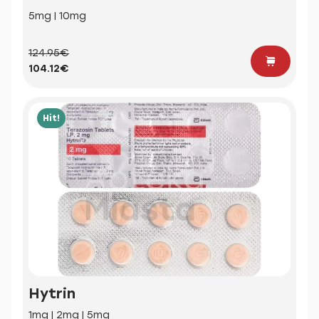
5mg | 10mg
124.95€
104.12€
Hit!
Hytrin
1mg | 2mg | 5mg