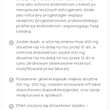
oraz jako ochrona endometrium u kobiet po
menopauzie leczonych estrogenami; działa
jako naturalny progestagen wiążący
receptory progesteronowe, przeciwdziałając
proliferacji endometrium i wspomagając fazę
lutealną.
Zwykłe dawki: w wtórnej amenorrhoei 400 mg
doustnie raz na dobę na noc przez 10 dni; w
ochronie endometrium zwykle 200 mg
doustnie raz na dobę na noc przez 12 dni w
cyklu 28‑dniowym (dawkowanie może być
modyfikowane przez lekarza).
Podawanie: głównie kapsułki miękkie doustne
100 mg i 200 mg; czasami stosowane off‑label
dopochwowo (kapsułki/wizyginale), oraz opcje
recepturowe w aptekach.
Efekt zaczyna się stosunkowo szybko —