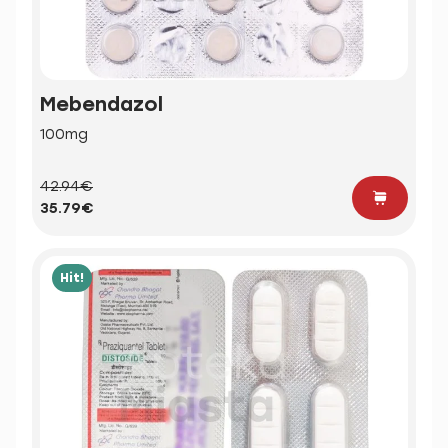
Mebendazol
100mg
42.94€
35.79€
Hit!