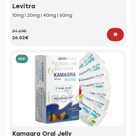
Levitra
10mg | 20mg | 40mg | 60mg
34.61€
26.02€
Hit!
Kamagra Oral Jelly