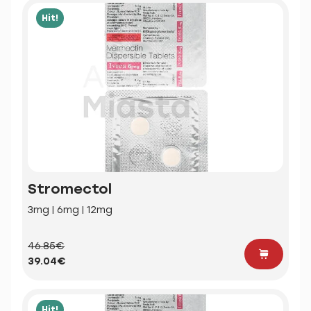
Hit!
Stromectol
3mg | 6mg | 12mg
46.85€
39.04€
Hit!