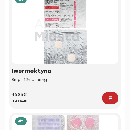
Iwermektyna
3mg | 12mg | 6mg
46.85€
39.04€
Hit!