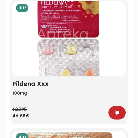
Hit!
Fildena Xxx
100mg
62.31€
46.85€
Hit!