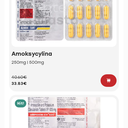
Amoksycylina
250mg | 500mg
40.60€
33.83€
Hit!