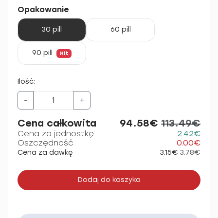
Opakowanie
30 pill
60 pill
90 pill
Hit
Ilość:
-
+
Cena całkowita
94.58€
113.49€
Cena za jednostkę
2.42€
Oszczędność
0.00€
Cena za dawkę
3.15€
3.78€
Dodaj do koszyka