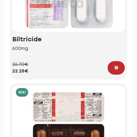
Biltricide
600mg
26.70€
22.25€
Hit!