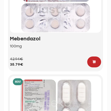
Mebendazol
100mg
42.94€
35.79€
Hit!