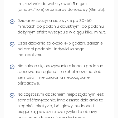
mL, roztwór do wstrzykiwań 5 mg/mL
(ampułki/fiole) oraz spray donosowy (Gimoti).
Działanie zaczyna się zwykle po 30–60
minutach po podaniu doustnym; po podaniu
dożylnym efekt występuje w ciągu kilku minut.
Czas działania to około 4–6 godzin, zależnie
od drogi podania i indywidualnego
metabolizmu.
Nie zaleca się spożywania alkoholu podczas
stosowania reglanu — alkohol może nasilać
senność i inne działania niepożądane
ośrodkowe.
Najczęstszym działaniem niepożądanym jest
senność/zmęczenie; inne częste działania to
niepokój, akatyzja, ból głowy, nudności i
biegunka; poważniejsze ryzyka to objawy
pozapiramidowe i późne dyskinezy.