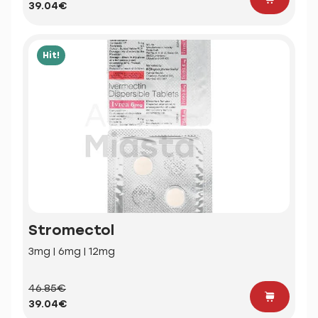
39.04€
Hit!
Stromectol
3mg | 6mg | 12mg
46.85€
39.04€