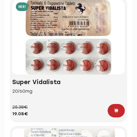
Hit!
Super Vidalista
20/60mg
25.38€
19.08€