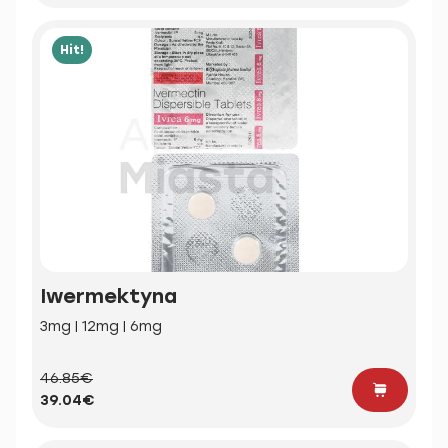
Hit!
Iwermektyna
3mg | 12mg | 6mg
46.85€
39.04€