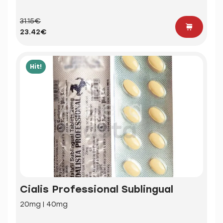
31.15€
23.42€
Hit!
Cialis Professional Sublingual
20mg | 40mg