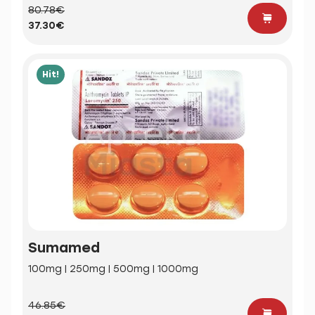
80.78€
37.30€
Hit!
Sumamed
100mg | 250mg | 500mg | 1000mg
46.85€