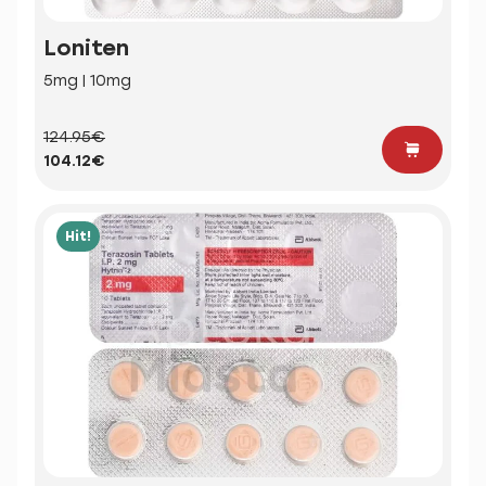
Loniten
5mg | 10mg
124.95€
104.12€
Hit!