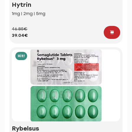
Hytrin
1mg | 2mg | 5mg
46.85€
39.04€
Hit!
Rybelsus