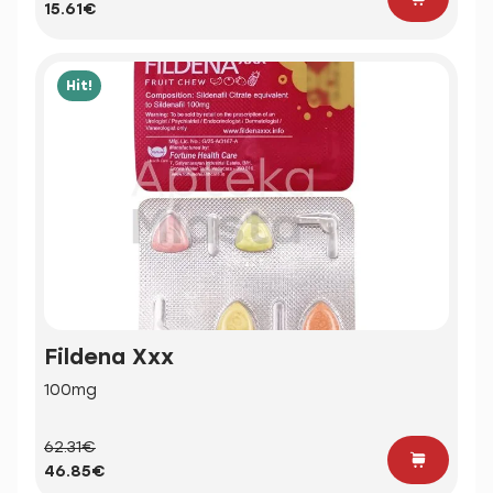
15.61€
Hit!
Fildena Xxx
100mg
62.31€
46.85€