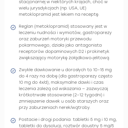
stacjonarnej w niektórych krajach, choć w
wielu jurysdykcjach (np. USA, UE)
metoklopramid jest lekiem na receptę.
Reglan (metoklopramid) stosowany jest w
leczeniu nudności i wymiotów, gastroparezy
oraz zaburzeń motoryki przewodu
pokarmowego; działa jako antagonista
receptorów dopaminowych D2 i prokinetyk
zwiększający motorykę żołądkowo‑jelitową.
Zwykłe dawkowanie u dorosłych to 10–15 mg
do 4 razy na dobę (dla gastroparezy często
10 mg do 4x/d); maksymalne dawki i czas
leczenia zależą od wskazania — zazwyczaj
krótkotrwałe stosowanie (2–12 tygodni) i
zmniejszenie dawek u osób starszych oraz
przy zaburzeniach nerek/wątroby.
Postacie i drogi podania: tabletki 5 mg i 10 mg,
tabletki do dysolucji, roztwór doustny 5 mg/5