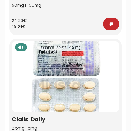
50mg | 100mg
24.23€
18.21€
Hit!
Cialis Daily
2.5mg | 5mg