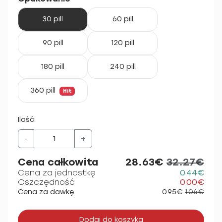
30 pill
60 pill
90 pill
120 pill
180 pill
240 pill
360 pill
Hit
Ilość:
-
+
Cena całkowita
28.63€
32.27€
Cena za jednostkę
0.44€
Oszczędność
0.00€
Cena za dawkę
0.95€
1.06€
Dodaj do koszyka