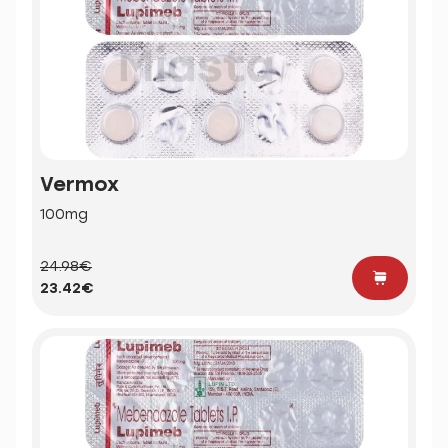
Vermox
100mg
24.98€
23.42€