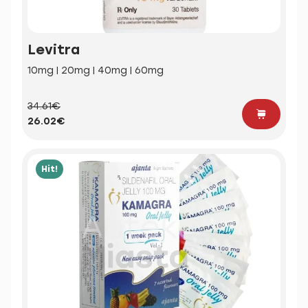
Levitra
10mg | 20mg | 40mg | 60mg
34.61€
26.02€
Hit!