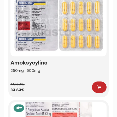
Amoksycylina
250mg | 500mg
40.60€
33.83€
Hit!