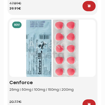
47.89€
39.91€
Hit!
Cenforce
25mg | 50mg | 100mg | 150mg | 200mg
20.77€