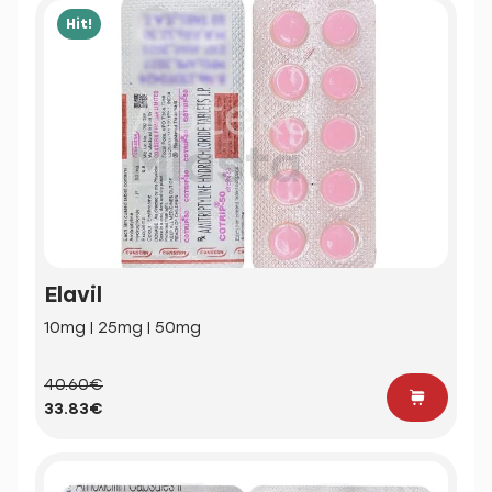
Hit!
Elavil
10mg | 25mg | 50mg
40.60€
33.83€