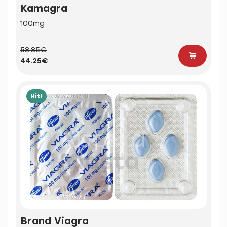
Kamagra
100mg
58.85€
44.25€
Hit!
Brand Viagra