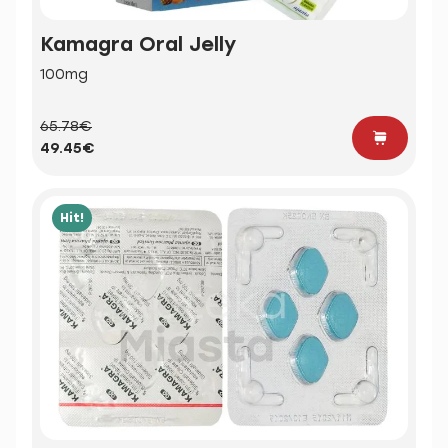
Kamagra Oral Jelly
100mg
65.78€
49.45€
Hit!