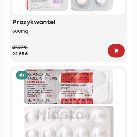
Prazykwantel
600mg
27.07€
22.55€
Hit!