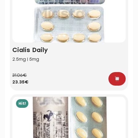
Cialis Daily
2.5mg | 5mg
31.06€
23.35€
Hit!