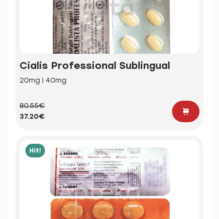
Cialis Professional Sublingual
20mg | 40mg
80.55€
37.20€
Hit!