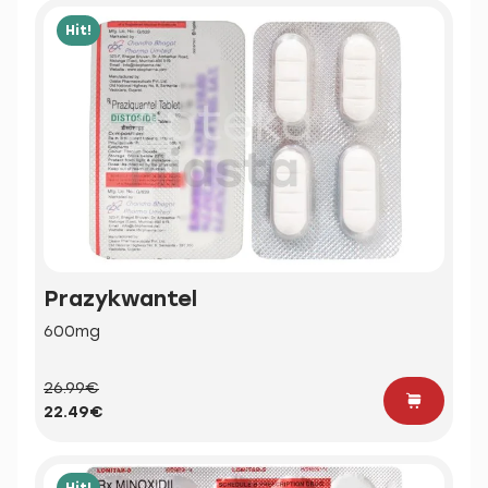
Hit!
Prazykwantel
600mg
26.99€
22.49€
Hit!