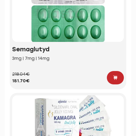
Semaglutyd
3mg | 7mg | 14mg
218.04€
181.70€