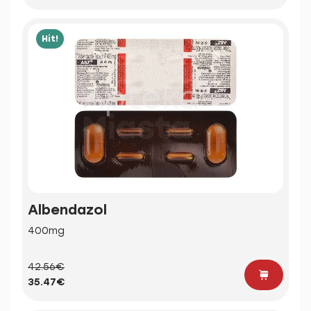
Hit!
Albendazol
400mg
42.56€
35.47€