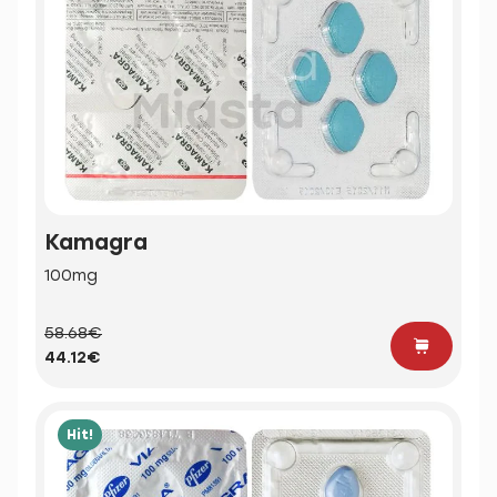
Kamagra
100mg
58.68€
44.12€
Hit!