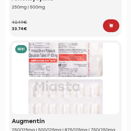
250mg | 500mg
40.49€
33.74€
Hit!
Augmentin
250/125mg | 500/125mg | 875/125mg | 750/250mg