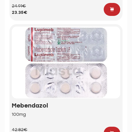
24.91€
23.35€
Mebendazol
100mg
42.82€