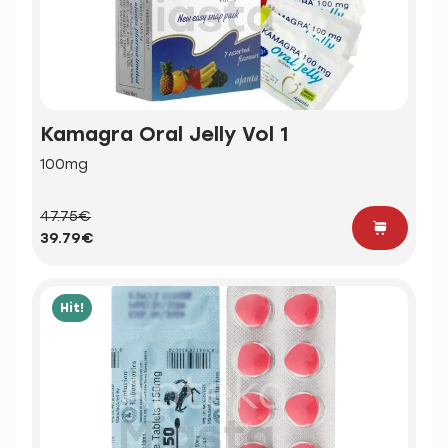
Kamagra Oral Jelly Vol 1
100mg
47.75€
39.79€
Hit!