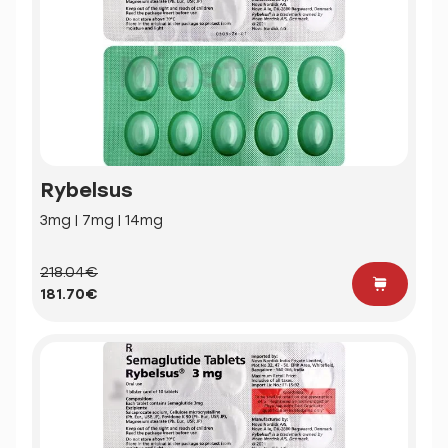
Rybelsus
3mg | 7mg | 14mg
218.04€
181.70€