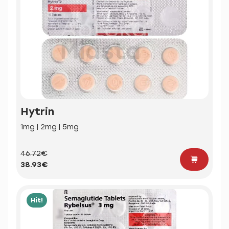
Hytrin
1mg | 2mg | 5mg
46.72€
38.93€
Hit!