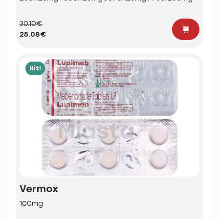
30.10€
25.08€
Hit!
Vermox
100mg