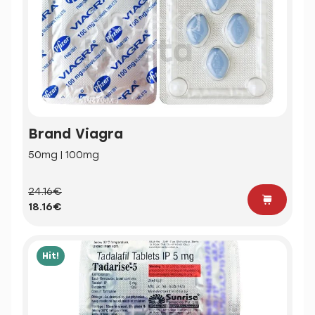
Brand Viagra
50mg | 100mg
24.16€
18.16€
Hit!