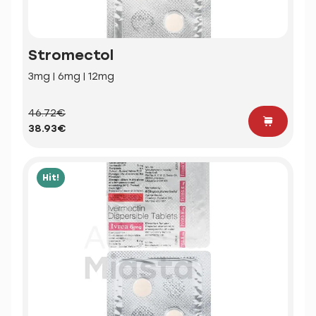
Stromectol
3mg | 6mg | 12mg
46.72€
38.93€
Hit!