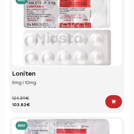
Loniten
5mg | 10mg
124.59€
103.82€
Hit!