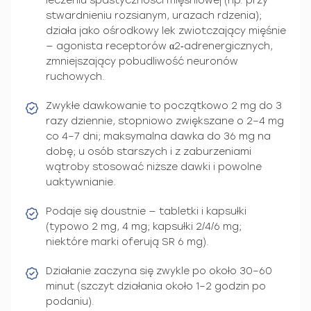
leczeniu spastyczności mięśniowej (np. przy
stwardnieniu rozsianym, urazach rdzenia);
działa jako ośrodkowy lek zwiotczający mięśnie
— agonista receptorów α2‑adrenergicznych,
zmniejszający pobudliwość neuronów
ruchowych.
Zwykłe dawkowanie to początkowo 2 mg do 3
razy dziennie, stopniowo zwiększane o 2–4 mg
co 4–7 dni; maksymalna dawka do 36 mg na
dobę; u osób starszych i z zaburzeniami
wątroby stosować niższe dawki i powolne
uaktywnianie.
Podaje się doustnie — tabletki i kapsułki
(typowo 2 mg, 4 mg; kapsułki 2/4/6 mg;
niektóre marki oferują SR 6 mg).
Działanie zaczyna się zwykle po około 30–60
minut (szczyt działania około 1–2 godzin po
podaniu).