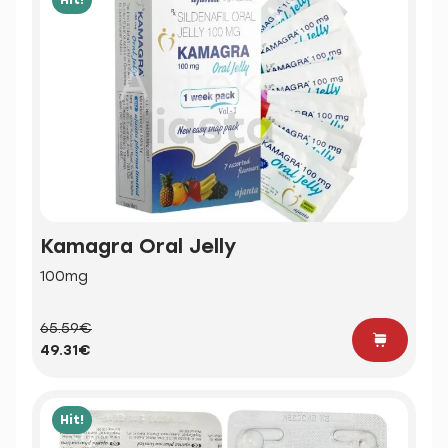
Kamagra Oral Jelly
100mg
65.59€
49.31€
Hit!