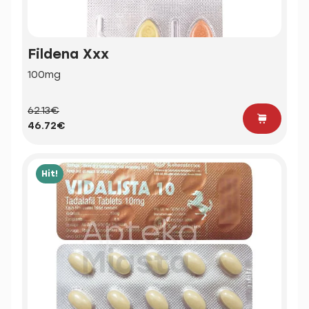
Fildena Xxx
100mg
62.13€
46.72€
Hit!