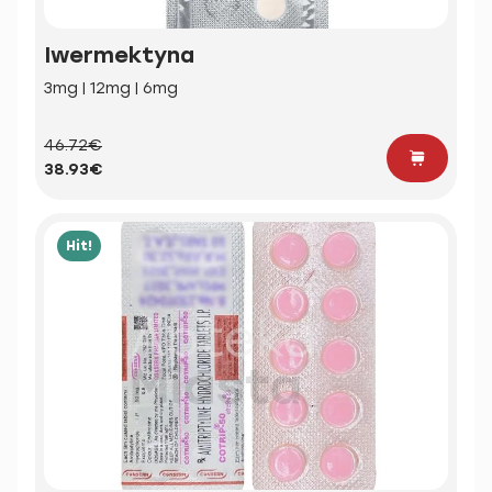
Iwermektyna
3mg | 12mg | 6mg
46.72€
38.93€
Hit!