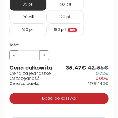
30 pill
60 pill
90 pill
120 pill
150 pill
180 pill
Hit
Ilość:
-
+
Cena całkowita
35.47€
42.56€
Cena za jednostkę
0.72€
Oszczędność
0.00€
Cena za dawkę
1.17€
1.40€
Dodaj do koszyka