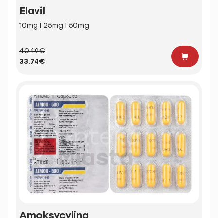
Elavil
10mg | 25mg | 50mg
40.49€
33.74€
Amoksycylina