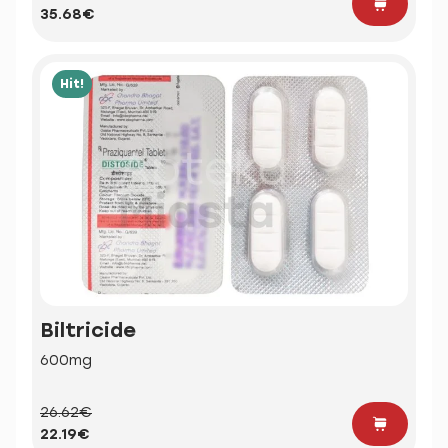
35.68€
Hit!
Biltricide
600mg
26.62€
22.19€