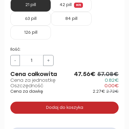
21 pill
42 pill
Hit
63 pill
84 pill
126 pill
Ilość:
-
+
Cena całkowita
47.56€
57.08€
Cena za jednostkę
0.82€
Oszczędność
0.00€
Cena za dawkę
2.27€
2.72€
Dodaj do koszyka