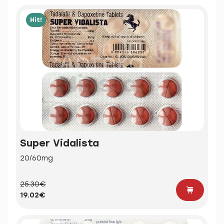
Hit!
Super Vidalista
20/60mg
25.30€
19.02€