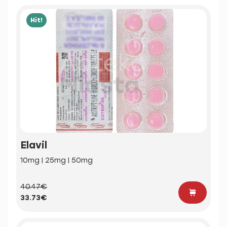
Hit!
Elavil
10mg | 25mg | 50mg
40.47€
33.73€