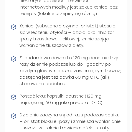
niektórych aptekach i serwisach
internetowych możliwy jest zakup xenical bez
recepty (lokalne przepisy się różnią).
Xenical (substancja czynna: orlistat) stosuje
się w leczeniu otyłości — działa jako inhibitor
lipazy trzustkowej i jelitowej, zmniejszając
wchłanianie tłuszczów z diety.
Standardowa dawka to 120 mg doustnie trzy
razy dziennie podczas lub do 1 godziny po
każdym głównym posiłku zawierającym tłuszcz;
dostępna jest też dawka 60 mg OTC (alli)
stosowana podobnie.
Postać leku: kapsułki doustne (120 mg –
najczęściej; 60 mg jako preparat OTC).
Działanie zaczyna się od razu podczas posiłku
— orlistat blokuje lipazy i zmniejsza wchłanianie
tłuszczu w trakcie trawienia; efekt utraty