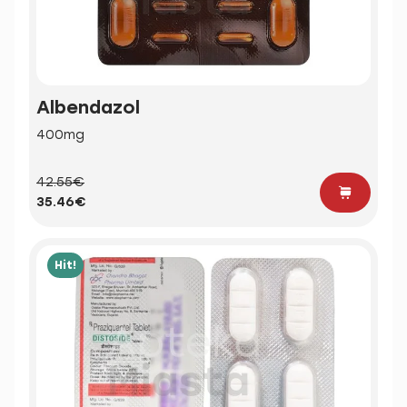
Albendazol
400mg
42.55€
35.46€
Hit!