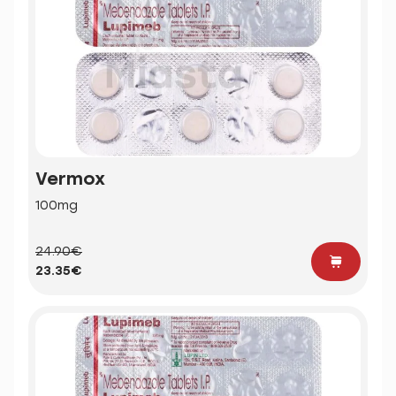
Vermox
100mg
24.90€
23.35€