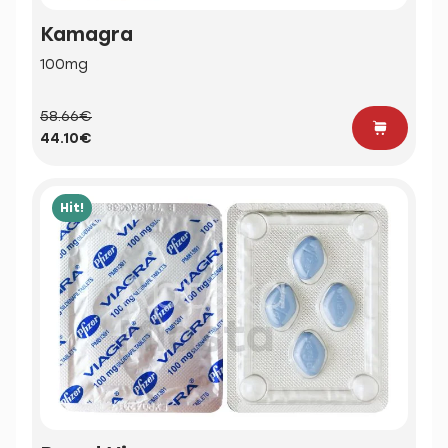
Kamagra
100mg
58.66€
44.10€
Hit!