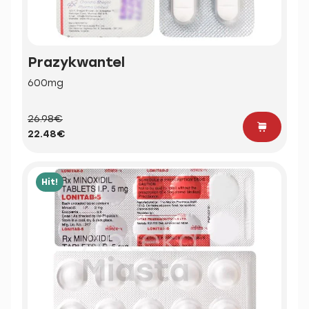
Prazykwantel
600mg
26.98€
22.48€
Hit!