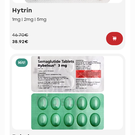
Hytrin
1mg | 2mg | 5mg
46.70€
38.92€
Hit!