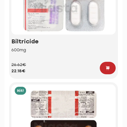
Biltricide
600mg
26.62€
22.18€
Hit!