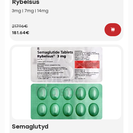
Rybelsus
3mg | 7mg | 14mg
217.96€
181.64€
Semaglutyd