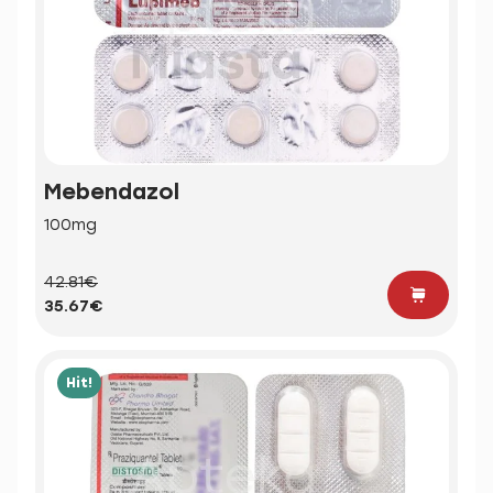
Mebendazol
100mg
42.81€
35.67€
Hit!