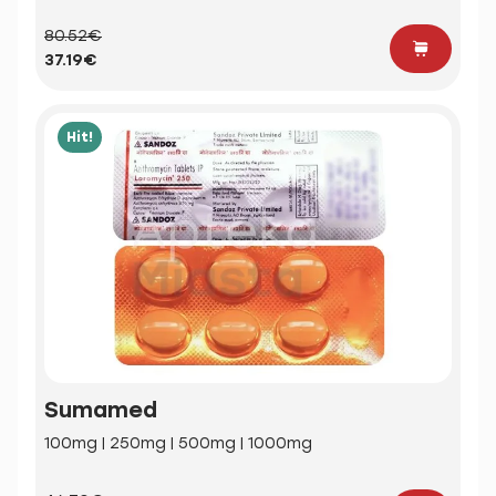
80.52€
37.19€
Hit!
Sumamed
100mg | 250mg | 500mg | 1000mg