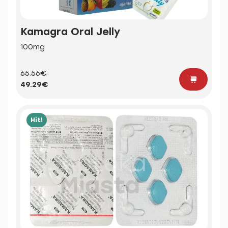
Kamagra Oral Jelly
100mg
65.56€
49.29€
Hit!