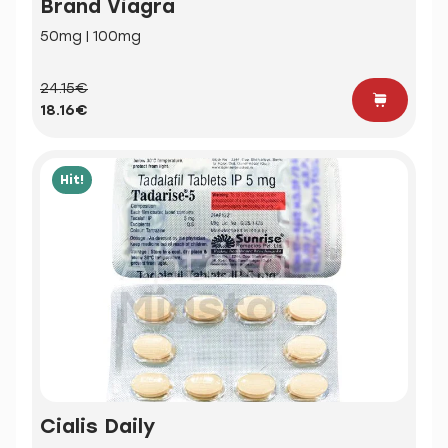
Brand Viagra
50mg | 100mg
24.15€
18.16€
Hit!
Cialis Daily