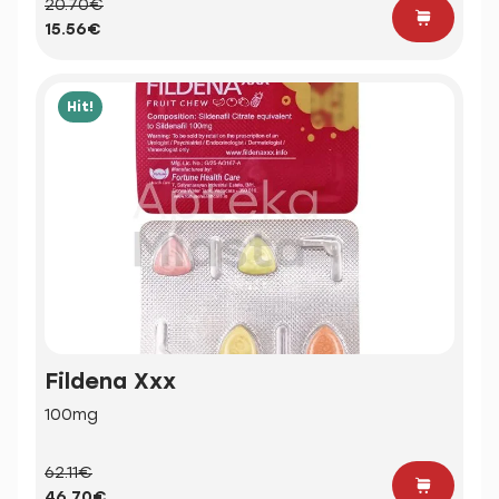
20.70€
15.56€
Hit!
Fildena Xxx
100mg
62.11€
46.70€