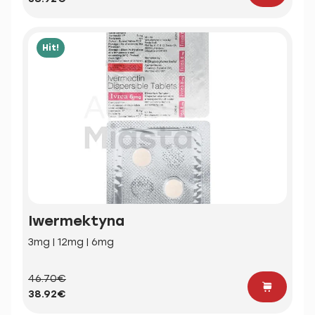
Hit!
Iwermektyna
3mg | 12mg | 6mg
46.70€
38.92€