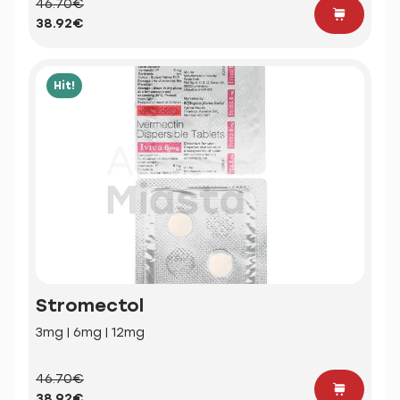
46.70€
38.92€
Hit!
Stromectol
3mg | 6mg | 12mg
46.70€
38.92€