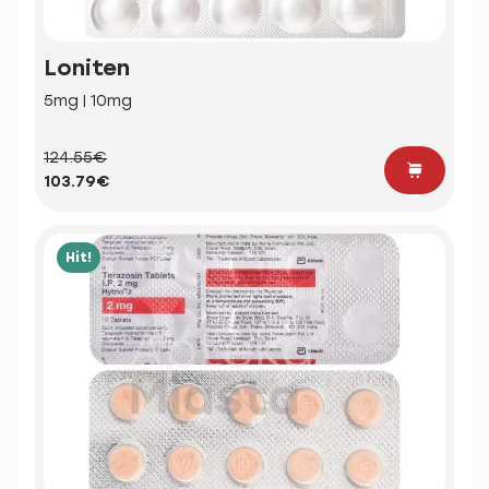
Loniten
5mg | 10mg
124.55€
103.79€
Hit!