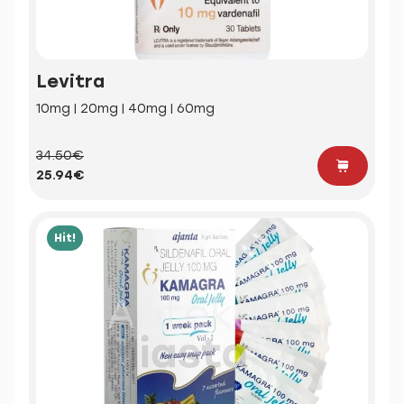
Levitra
10mg | 20mg | 40mg | 60mg
34.50€
25.94€
Hit!