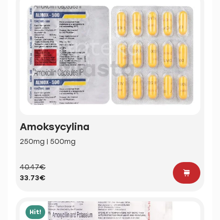
Amoksycylina
250mg | 500mg
40.47€
33.73€
Hit!