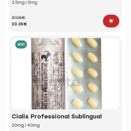
2.5mg | 5mg
31.05€
23.35€
Hit!
Cialis Professional Sublingual
20mg | 40mg