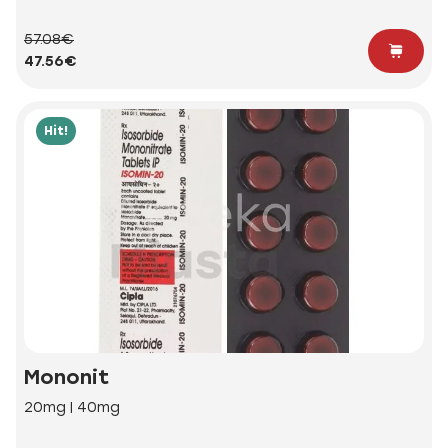
57.08€
47.56€
Hit!
Mononit
20mg | 40mg