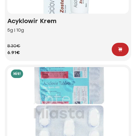
Acyklowir Krem
5g | 10g
8.30€
6.91€
Hit!