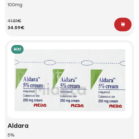
100mg
41.51€
34.59€
Hit!
Aldara
5%