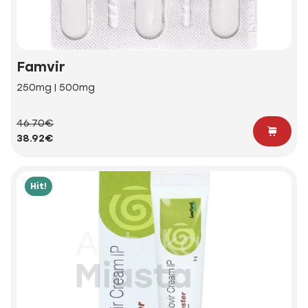
Famvir
250mg | 500mg
46.70€
38.92€
Hit!