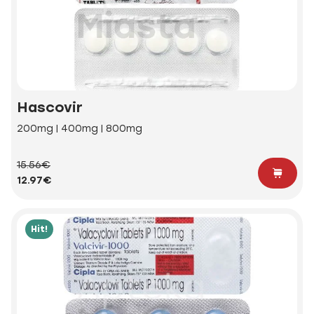
Hascovir
200mg | 400mg | 800mg
15.56€
12.97€
Hit!