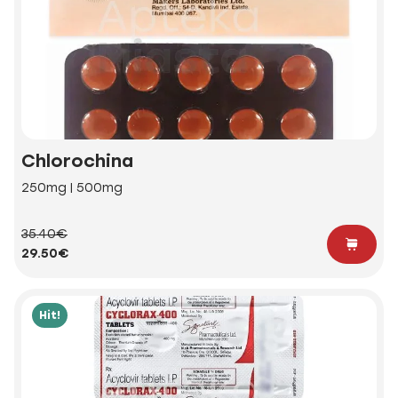
Chlorochina
250mg | 500mg
35.40€
29.50€
Hit!