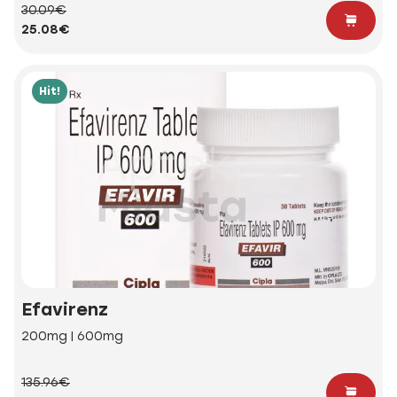
30.09€
25.08€
Hit!
Efavirenz
200mg | 600mg
135.96€