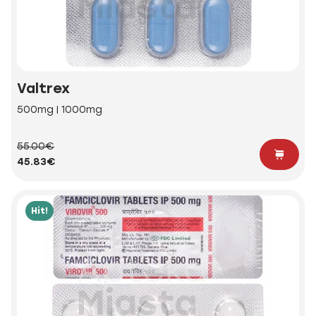
Valtrex
500mg | 1000mg
55.00€
45.83€
Hit!