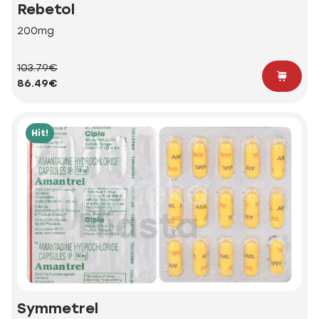
Rebetol
200mg
103.79€
86.49€
Hit!
Symmetrel