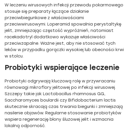
W leczeniu wirusowych infekcji przewodu pokarmowego
stosuje się preparaty łączące działanie
przeciwbiegunkowe z właściwościami
przeciwwirusowymi. Loperamid spowalnia perystaltykę
jelit, zmniejszając częstość wypróżnień, natomiast
racekadotryl dodatkowo wykazuje właściwości
przeciwzapalne. Ważne jest, aby nie stosować tych
leków w przypadku gorączki wysokiej lub obecności krwi
w stolcu.
Probiotyki wspierające leczenie
Probiotyki odgrywają kluczową rolę w przywracaniu
równowagi mikroflory jelitowej po infekcji wirusowej.
Szczepy takie jak Lactobacillus rhamnosus GG,
Saccharomyces boulardii czy Bifidobacterium lactis
skutecznie skracają czas trwania biegunki i zmniejszają
nasilenie objawów. Regularne stosowanie probiotyków
wspiera regenerację błony śluzowej jelit i wzmacnia
lokalną odporność.