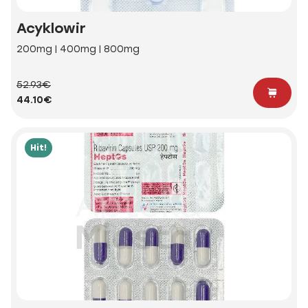
Acyklowir
200mg | 400mg | 800mg
52.93€
44.10€
Hit!