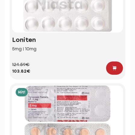
Loniten
5mg | 10mg
124.59€
103.82€
Hit!