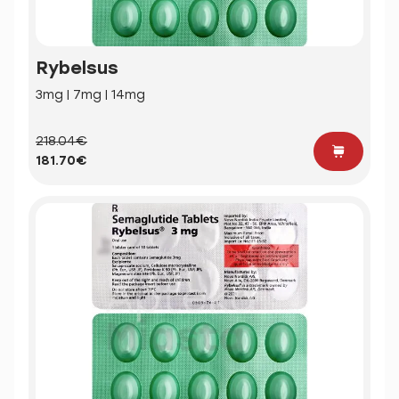
Rybelsus
3mg | 7mg | 14mg
218.04€
181.70€