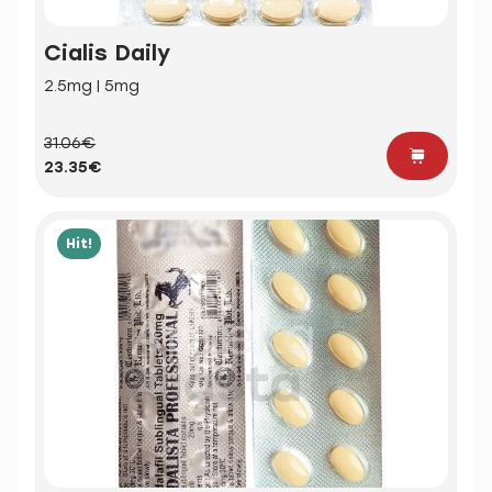
Cialis Daily
2.5mg | 5mg
31.06€
23.35€
Hit!