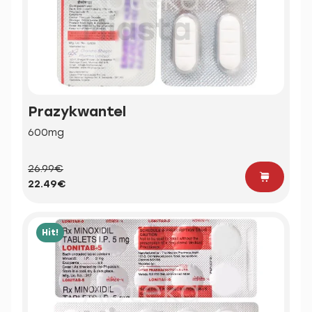
Prazykwantel
600mg
26.99€
22.49€
Hit!