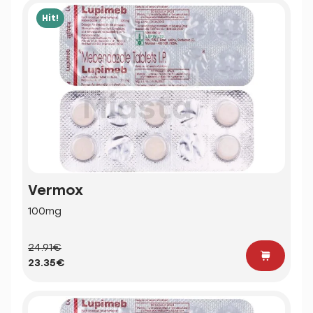
Hit!
Vermox
100mg
24.91€
23.35€