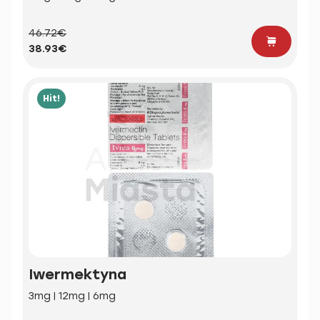
46.72€
38.93€
Hit!
Iwermektyna
3mg | 12mg | 6mg