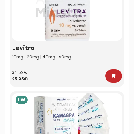
Levitra
10mg | 20mg | 40mg | 60mg
34.52€
25.95€
Hit!