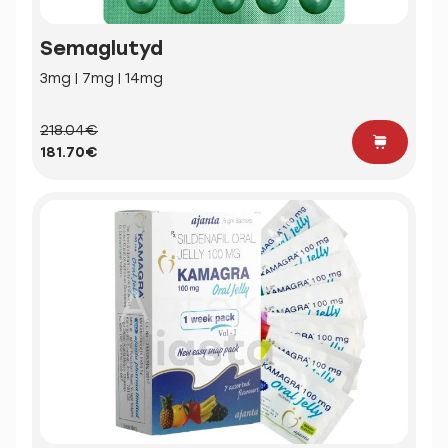
Semaglutyd
3mg | 7mg | 14mg
218.04€
181.70€