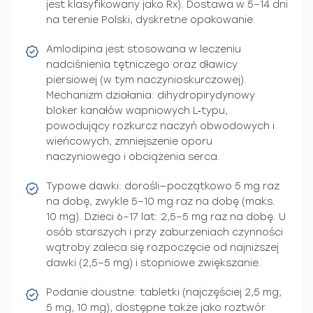
jest klasyfikowany jako Rx). Dostawa w 5–14 dni
na terenie Polski, dyskretne opakowanie.
Amlodipina jest stosowana w leczeniu
nadciśnienia tętniczego oraz dławicy
piersiowej (w tym naczynioskurczowej).
Mechanizm działania: dihydropirydynowy
bloker kanałów wapniowych L‑typu,
powodujący rozkurcz naczyń obwodowych i
wieńcowych, zmniejszenie oporu
naczyniowego i obciążenia serca.
Typowe dawki: dorośli—początkowo 5 mg raz
na dobę, zwykle 5–10 mg raz na dobę (maks.
10 mg). Dzieci 6–17 lat: 2,5–5 mg raz na dobę. U
osób starszych i przy zaburzeniach czynności
wątroby zaleca się rozpoczęcie od najniższej
dawki (2,5–5 mg) i stopniowe zwiększanie.
Podanie doustne: tabletki (najczęściej 2,5 mg,
5 mg, 10 mg), dostępne także jako roztwór