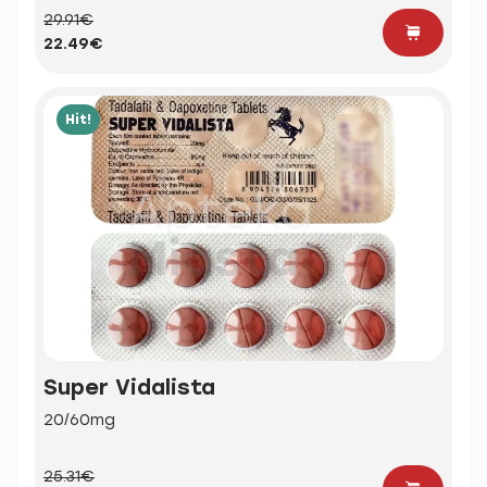
29.91€
22.49€
Hit!
Super Vidalista
20/60mg
25.31€