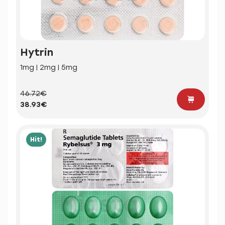
Hytrin
1mg | 2mg | 5mg
46.72€
38.93€
Hit!