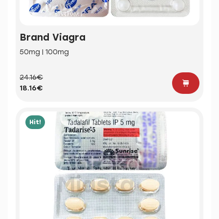
Brand Viagra
50mg | 100mg
24.16€
18.16€
Hit!