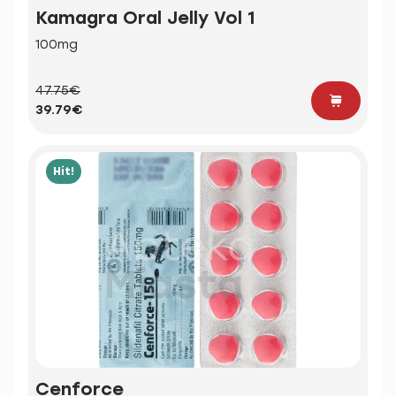
Kamagra Oral Jelly Vol 1
100mg
47.75€
39.79€
Hit!
Cenforce