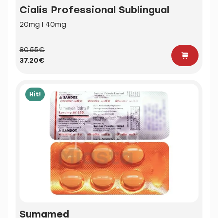
Cialis Professional Sublingual
20mg | 40mg
80.55€
37.20€
Hit!
Sumamed