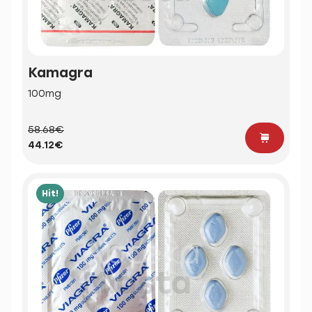
Kamagra
100mg
58.68€
44.12€
Hit!