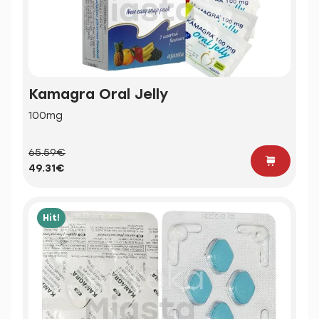
Kamagra Oral Jelly
100mg
65.59€
49.31€
Hit!