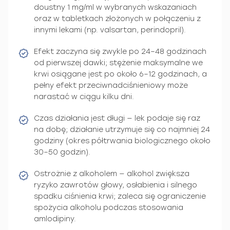
doustny 1 mg/ml w wybranych wskazaniach
oraz w tabletkach złożonych w połączeniu z
innymi lekami (np. valsartan, perindopril).
Efekt zaczyna się zwykle po 24–48 godzinach
od pierwszej dawki; stężenie maksymalne we
krwi osiągane jest po około 6–12 godzinach, a
pełny efekt przeciwnadciśnieniowy może
narastać w ciągu kilku dni.
Czas działania jest długi — lek podaje się raz
na dobę; działanie utrzymuje się co najmniej 24
godziny (okres półtrwania biologicznego około
30–50 godzin).
Ostrożnie z alkoholem — alkohol zwiększa
ryzyko zawrotów głowy, osłabienia i silnego
spadku ciśnienia krwi; zaleca się ograniczenie
spożycia alkoholu podczas stosowania
amlodipiny.