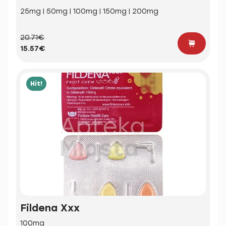
25mg | 50mg | 100mg | 150mg | 200mg
20.71€
15.57€
Hit!
Fildena Xxx
100mg