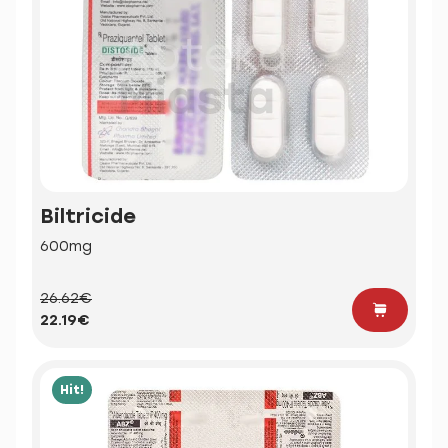
Biltricide
600mg
26.62€
22.19€
Hit!