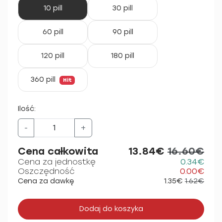
10 pill
30 pill
60 pill
90 pill
120 pill
180 pill
360 pill
Hit
Ilość:
-
+
Cena całkowita
13.84€
16.60€
Cena za jednostkę
0.34€
Oszczędność
0.00€
Cena za dawkę
1.35€
1.62€
Dodaj do koszyka