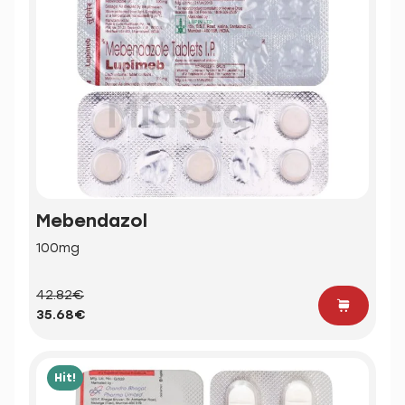
Mebendazol
100mg
42.82€
35.68€
Hit!