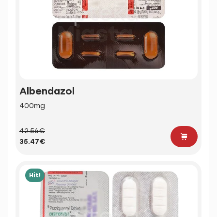
Albendazol
400mg
42.56€
35.47€
Hit!