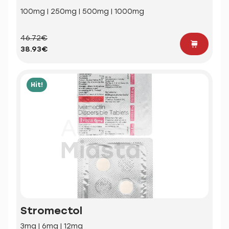
100mg | 250mg | 500mg | 1000mg
46.72€
38.93€
Hit!
Stromectol
3mg | 6mg | 12mg