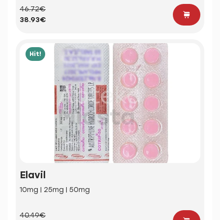
46.72€
38.93€
Hit!
Elavil
10mg | 25mg | 50mg
40.49€