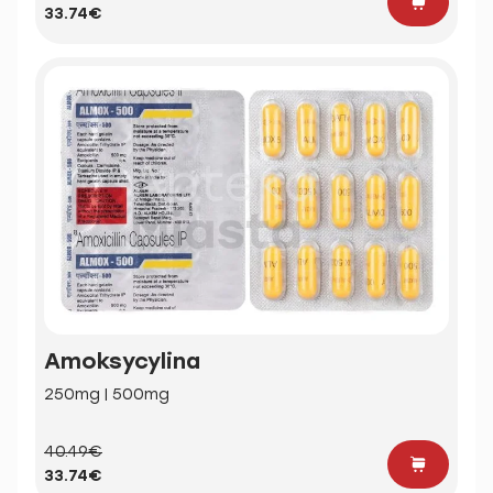
33.74€
Amoksycylina
250mg | 500mg
40.49€
33.74€