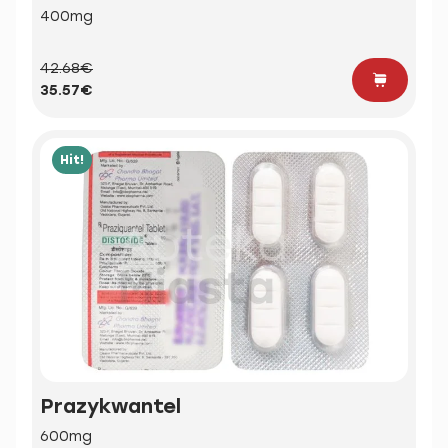
400mg
42.68€
35.57€
Hit!
Prazykwantel
600mg