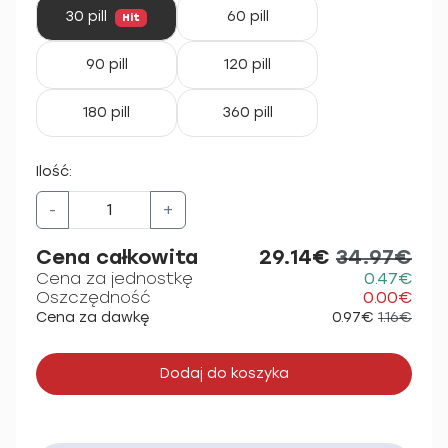
30 pill
60 pill
Hit
90 pill
120 pill
180 pill
360 pill
Ilość:
-
+
Cena całkowita
29.14€
34.97€
Cena za jednostkę
0.47€
Oszczędność
0.00€
Cena za dawkę
0.97€
1.16€
Dodaj do koszyka