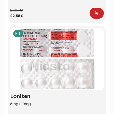
27.07€
22.55€
Hit!
Loniten
5mg | 10mg