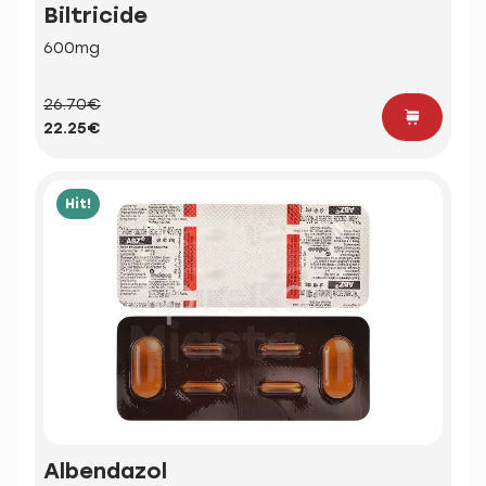
Biltricide
600mg
26.70€
22.25€
Hit!
Albendazol