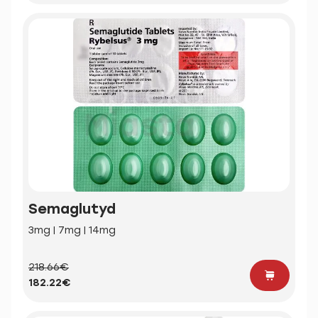
Semaglutyd
3mg | 7mg | 14mg
218.66€
182.22€