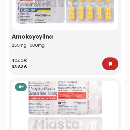
Amoksycylina
250mg | 500mg
40.60€
33.83€
Hit!