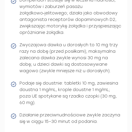
Domperidon stosuje się w leczeniu nudności,
wymiotów i zaburzeń pasażu
żołądkowo‑jelitowego; działa jako obwodowy
antagonista receptorów dopaminowych D2,
zwiększając motorykę żołądka i przyspieszając
opróżnianie żołądka.
Zwyczajowa dawka u dorosłych to 10 mg trzy
razy na dobę (przed posiłkami); maksymalna
zalecana dawka zwykle wynosi 30 mg na
dobę; u dzieci dawki są dostosowywane
wagowo (zwykle mniejsze niż u dorosłych).
Podaje się doustnie: tabletki 10 mg, zawiesina
doustna 1 mg/mL, krople doustne 1 mg/mL;
poza UE spotykane są rzadko czopki (30 mg,
60 mg).
Działanie przeciwnudnościowe zwykle zaczyna
się w ciągu 15–30 minut od podania.