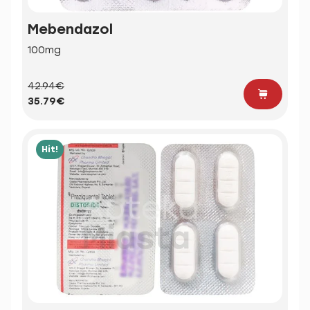
Mebendazol
100mg
42.94€
35.79€
Hit!