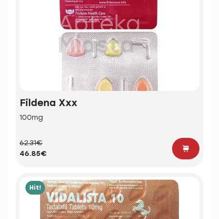
Fildena Xxx
100mg
62.31€
46.85€
Hit!