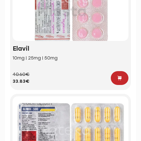
Elavil
10mg | 25mg | 50mg
40.60€
33.83€