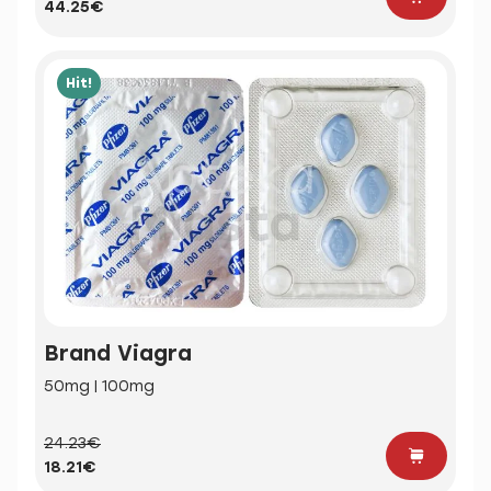
44.25€
Hit!
Brand Viagra
50mg | 100mg
24.23€
18.21€