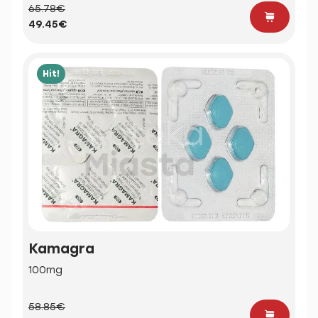
65.78€
49.45€
Hit!
Kamagra
100mg
58.85€