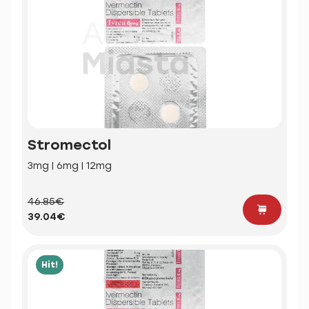
Stromectol
3mg | 6mg | 12mg
46.85€
39.04€
Hit!