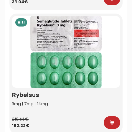
39.04€
Hit!
Rybelsus
3mg | 7mg | 14mg
218.66€
182.22€