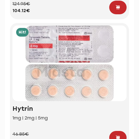
124.95€
104.12€
Hit!
Hytrin
1mg | 2mg | 5mg
46.85€