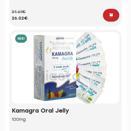
34.61€
26.02€
Hit!
Kamagra Oral Jelly
100mg