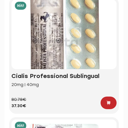
Hit!
Cialis Professional Sublingual
20mg | 40mg
80.78€
37.30€
Hit!