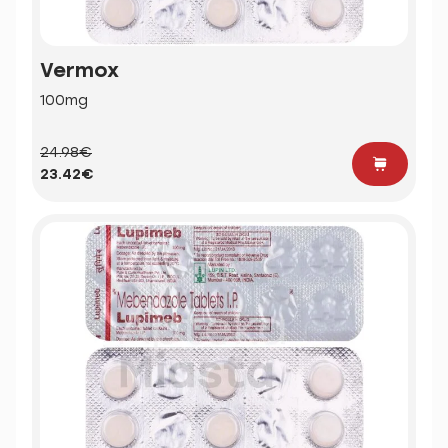
Vermox
100mg
24.98€
23.42€