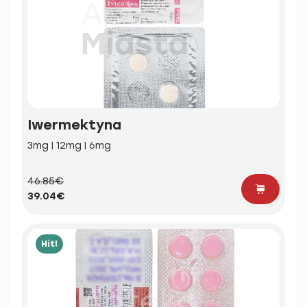
Iwermektyna
3mg | 12mg | 6mg
46.85€
39.04€
Hit!