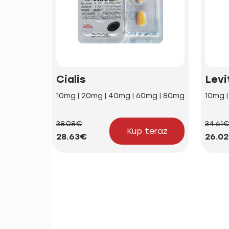
Cialis
Levi
10mg | 20mg | 40mg | 60mg | 80mg
10mg 
38.08€
34.61
Kup teraz
28.63€
26.0