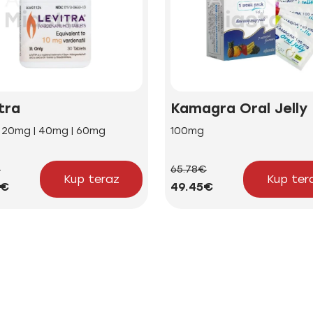
tra
Kamagra Oral Jelly
| 20mg | 40mg | 60mg
100mg
€
65.78€
Kup teraz
Kup ter
2€
49.45€