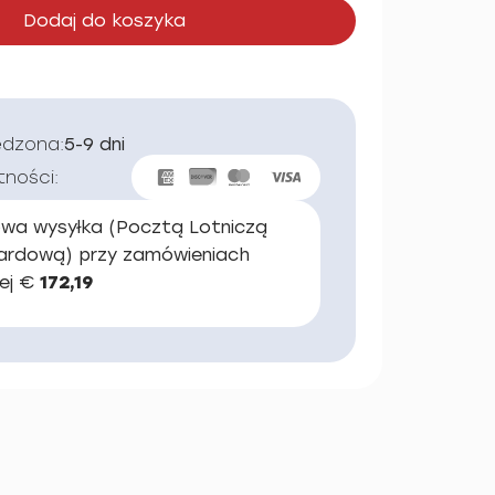
Dodaj do koszyka
edzona:
5-9 dni
tności:
wa wysyłka (Pocztą Lotniczą
ardową) przy zamówieniach
ej €
172,19