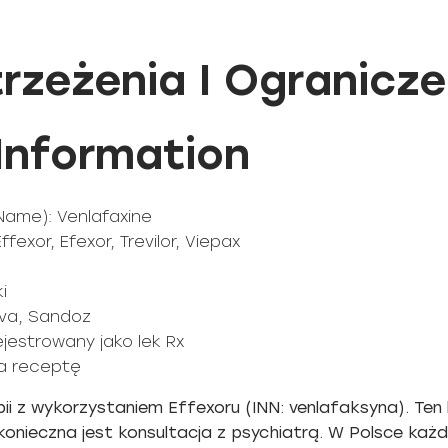
rzeżenia I Ogranicze
 Information
 Name): Venlafaxine
fexor, Efexor, Trevilor, Viepax
i
eva, Sandoz
ejestrowany jako lek Rx
 na receptę
i z wykorzystaniem Effexoru (INN: venlafaksyna). Ten 
onieczna jest konsultacja z psychiatrą. W Polsce każd