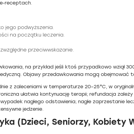
e-receptach.
yko jego podwyższenia.
ści na początku leczenia.
 bezwzględne przeciwwskazanie.
wania, na przykład jeśli ktoś przypadkowo wziął 300
dyczną. Objawy przedawkowania mogą obejmować tac
nie z zaleceniami w temperaturze 20–25°C, w orygina
oniczna ułatwia kontynuację terapii; refundacja zależy 
 wypadek nagłego odstawienia; nagłe zaprzestanie le
tensywne jedzenie.
ka (Dzieci, Seniorzy, Kobiety 