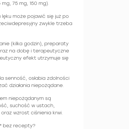
5 mg, 75 mg, 150 mg).
lęku może pojawić się już po
rzeciwdepresyjny zwykle trzeba
anie (kilka godzin), preparaty
 raz na dobę i terapeutyczne
eutyczny efekt utrzymuje się
ila senność, osłabia zdolności
ać działania niepożądane.
niem niepożądanym są
ość, suchość w ustach,
oraz wzrost ciśnienia krwi.
" bez recepty?