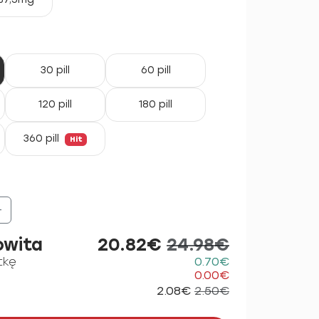
30 pill
60 pill
120 pill
180 pill
360 pill
Hit
+
owita
20.82€
24.98€
tkę
0.70€
0.00€
2.08€
2.50€