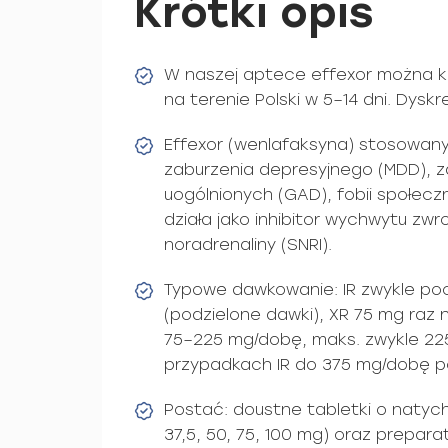
Krótki opis
W naszej aptece effexor można k
na terenie Polski w 5–14 dni. Dys
Effexor (wenlafaksyna) stosowany
zaburzenia depresyjnego (MDD), 
uogólnionych (GAD), fobii społecz
działa jako inhibitor wychwytu zwr
noradrenaliny (SNRI).
Typowe dawkowanie: IR zwykle p
(podzielone dawki), XR 75 mg raz
75–225 mg/dobę, maks. zwykle 22
przypadkach IR do 375 mg/dobę p
Postać: doustne tabletki o natyc
37,5, 50, 75, 100 mg) oraz prepar