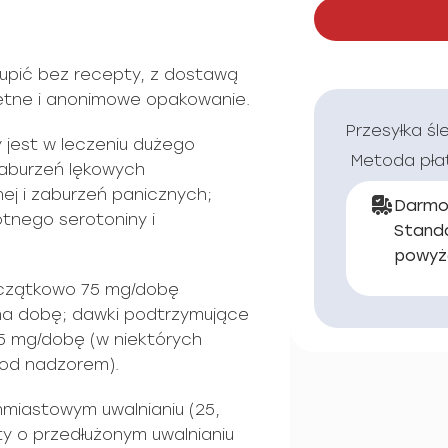
upić bez recepty, z dostawą
kretne i anonimowe opakowanie.
Przesyłka śl
 jest w leczeniu dużego
Metoda pła
zaburzeń lękowych
nej i zaburzeń panicznych;
Darmo
otnego serotoniny i
Stand
powyż
oczątkowo 75 mg/dobę
 na dobę; dawki podtrzymujące
5 mg/dobę (w niektórych
od nadzorem).
hmiastowym uwalnianiu (25,
aty o przedłużonym uwalnianiu