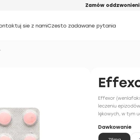
Zamów oddzwonieni
ontaktuj sie z nami
Czesto zadawane pytania
r
Effex
Effexor (wenlafak
leczeniu epizodów
lękowych, w tym u
Dawkowanie
75mg