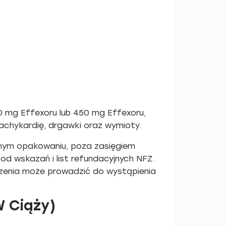
 mg Effexoru lub 450 mg Effexoru,
hykardię, drgawki oraz wymioty.
lnym opakowaniu, poza zasięgiem
od wskazań i list refundacyjnych NFZ.
czenia może prowadzić do wystąpienia
W Ciąży)