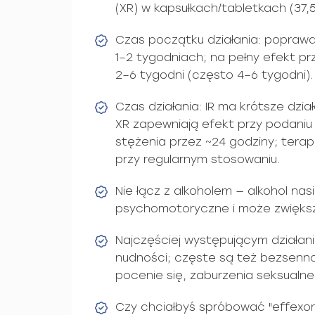
(XR) w kapsułkach/tabletkach (37,
Czas początku działania: poprawa 
1–2 tygodniach; na pełny efekt p
2–6 tygodni (często 4–6 tygodni).
Czas działania: IR ma krótsze dział
XR zapewniają efekt przy podaniu
stężenia przez ~24 godziny; terap
przy regularnym stosowaniu.
Nie łącz z alkoholem — alkohol nas
psychomotoryczne i może zwiększ
Najczęściej występującym działa
nudności; częste są też bezsenn
pocenie się, zaburzenia seksualne 
Czy chciałbyś spróbować "effexor