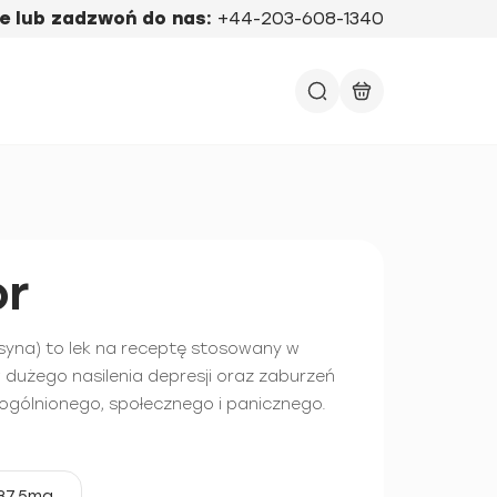
e lub zadzwoń do nas:
+44-203-608-1340
or
syna) to lek na receptę stosowany w
 dużego nasilenia depresji oraz zaburzeń
ogólnionego, społecznego i panicznego.
37,5mg