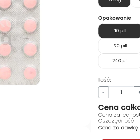
Opakowanie
10 pill
90 pill
240 pill
Ilość:
-
Cena całk
Cena za jednos
Oszczędność
Cena za dawkę