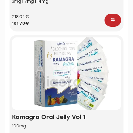
3mg | 7mg | 14mg
218.04€
181.70€
Kamagra Oral Jelly Vol 1
100mg