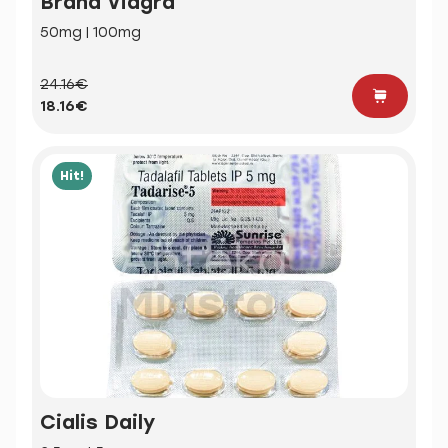
Brand Viagra
50mg | 100mg
24.16€
18.16€
Hit!
Cialis Daily