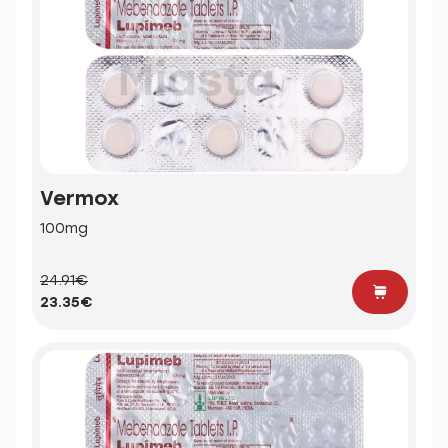
Vermox
100mg
24.91€
23.35€