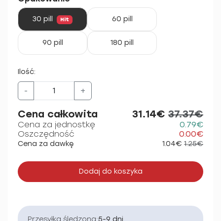
30 pill
60 pill
Hit
90 pill
180 pill
Ilość:
-
+
Cena całkowita
31.14€
37.37€
Cena za jednostkę
0.79€
Oszczędność
0.00€
Cena za dawkę
1.04€
1.25€
Dodaj do koszyka
Przesyłka śledzona:
5-9 dni