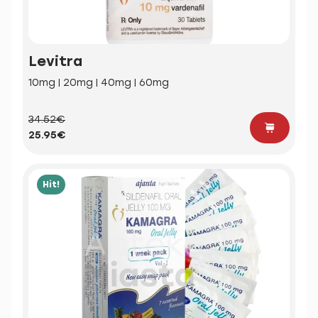
Levitra
10mg | 20mg | 40mg | 60mg
34.52€
25.95€
Hit!