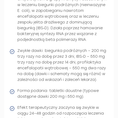
w leczeniu biegunki podróżnych (nieinwazyjne
E. coli), w zapobieganiu nawrotom
encefalopatii wątrobowej oraz w leczeniu
zespołu jelita drażliwego z dominującą
biegunką (IBS‑D). Działa poprzez hamowanie
bakteryjnej syntezy RNA przez wiązanie z
podjednostką beta polimerazy RNA.
Zwykłe dawki: biegunka podróżnych – 200 mg
trzy razy na dobę przez 3 dni; IBS‑D – 550 mg
trzy razy na dobę przez 14 dni; profilaktyka
encefalopatii wątrobowej – 550 mg dwa razy
na dobę (dawki i schematy mogą się różnić w
zależności od wskazań i zaleceń lekarza).
Forma podania: tabletki doustne (typowe
dostępne dawki 200 mg i 550 mg).
Efekt terapeutyczny zaczyna się zwykle w
ciągu 24–48 godzin od rozpoczęcia leczenia