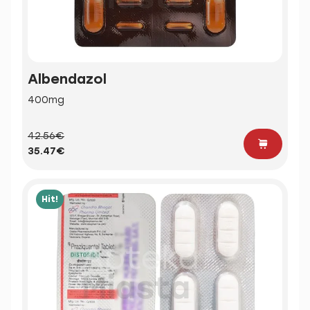
Albendazol
400mg
42.56€
35.47€
Hit!