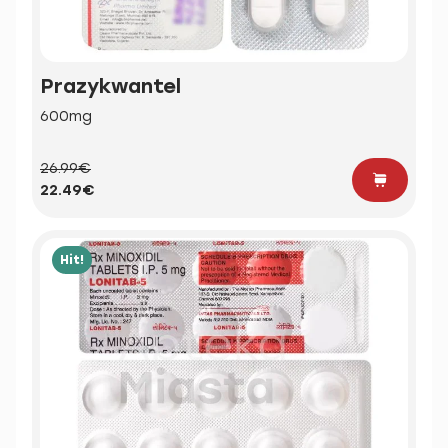
Prazykwantel
600mg
26.99€
22.49€
Hit!