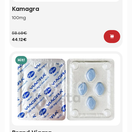
Kamagra
100mg
58.68€
44.12€
Hit!