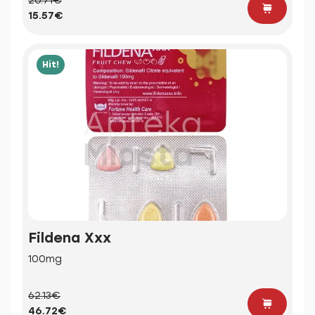
20.71€
15.57€
Hit!
Fildena Xxx
100mg
62.13€
46.72€