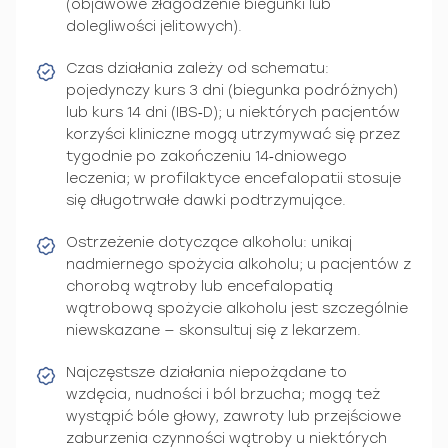
(objawowe złagodzenie biegunki lub
dolegliwości jelitowych).
Czas działania zależy od schematu:
pojedynczy kurs 3 dni (biegunka podróżnych)
lub kurs 14 dni (IBS‑D); u niektórych pacjentów
korzyści kliniczne mogą utrzymywać się przez
tygodnie po zakończeniu 14‑dniowego
leczenia; w profilaktyce encefalopatii stosuje
się długotrwałe dawki podtrzymujące.
Ostrzeżenie dotyczące alkoholu: unikaj
nadmiernego spożycia alkoholu; u pacjentów z
chorobą wątroby lub encefalopatią
wątrobową spożycie alkoholu jest szczególnie
niewskazane — skonsultuj się z lekarzem.
Najczęstsze działania niepożądane to
wzdęcia, nudności i ból brzucha; mogą też
wystąpić bóle głowy, zawroty lub przejściowe
zaburzenia czynności wątroby u niektórych