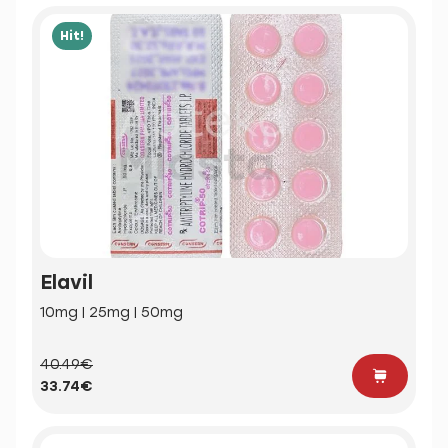
Hit!
Elavil
10mg | 25mg | 50mg
40.49€
33.74€