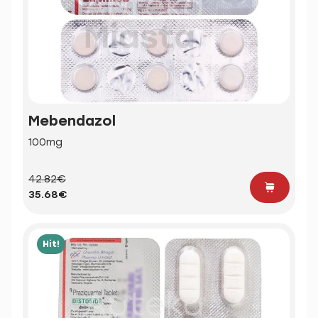
Mebendazol
100mg
42.82€
35.68€
Hit!