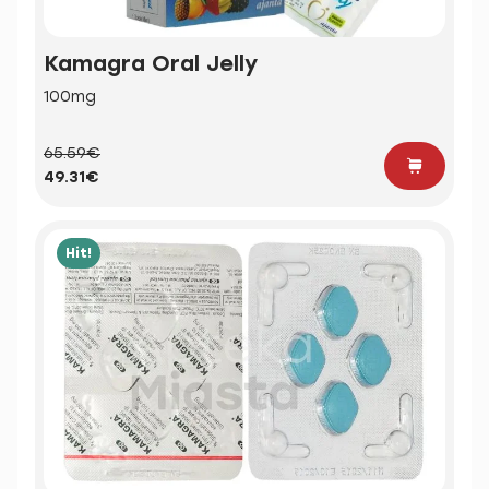
Kamagra Oral Jelly
100mg
65.59€
49.31€
Hit!