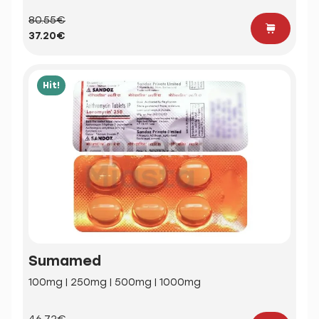
80.55€
37.20€
Hit!
Sumamed
100mg | 250mg | 500mg | 1000mg