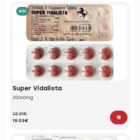
Hit!
Super Vidalista
20/60mg
25.31€
19.03€