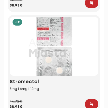
46.72€
38.93€
Hit!
Stromectol
3mg | 6mg | 12mg
46.72€
38.93€