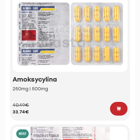
Amoksycylina
250mg | 500mg
40.49€
33.74€
Hit!