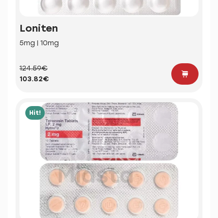
Loniten
5mg | 10mg
124.59€
103.82€
Hit!