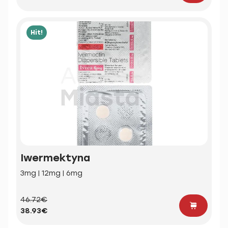
Hit!
Iwermektyna
3mg | 12mg | 6mg
46.72€
38.93€