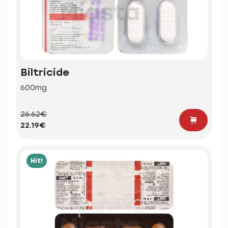
Biltricide
600mg
26.62€
22.19€
Hit!