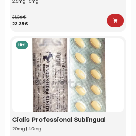
2.5mg | 5mg
31.06€
23.35€
Hit!
Cialis Professional Sublingual
20mg | 40mg