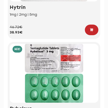
Hytrin
1mg | 2mg | 5mg
46.72€
38.93€
Hit!