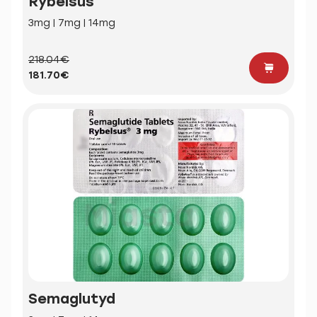
Rybelsus
3mg | 7mg | 14mg
218.04€
181.70€
Semaglutyd